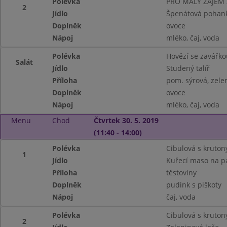
Polévka
PRO MALÝ ZÁJEM
2
Jídlo
Špenátová pohan
Doplněk
ovoce
Nápoj
mléko, čaj, voda
Polévka
Hovězí se zavářko
Salát
Jídlo
Studený talíř
Příloha
pom. sýrová, zele
Doplněk
ovoce
Nápoj
mléko, čaj, voda
Menu
Chod
Čtvrtek 30. 5. 2019
(11:40 - 14:00)
Polévka
Cibulová s kruton
1
Jídlo
Kuřecí maso na p
Příloha
těstoviny
Doplněk
pudink s piškoty
Nápoj
čaj, voda
Polévka
Cibulová s kruton
2