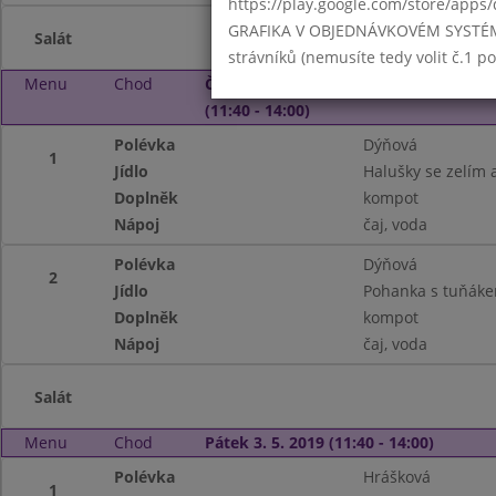
https://play.google.com/store/apps/
GRAFIKA V OBJEDNÁVKOVÉM SYSTÉMU -
Salát
strávníků (nemusíte tedy volit č.1 
Menu
Chod
Čtvrtek 2. 5. 2019
(11:40 - 14:00)
Polévka
Dýňová
1
Jídlo
Halušky se zelím
Doplněk
kompot
Nápoj
čaj, voda
Polévka
Dýňová
2
Jídlo
Pohanka s tuňáke
Doplněk
kompot
Nápoj
čaj, voda
Salát
Menu
Chod
Pátek 3. 5. 2019 (11:40 - 14:00)
Polévka
Hrášková
1