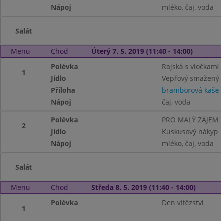
Nápoj
mléko, čaj, voda
Salát
Menu
Chod
Úterý 7. 5. 2019 (11:40 - 14:00)
Polévka
Rajská s vločkami
1
Jídlo
Vepřový smažený 
Příloha
bramborová kaše 
Nápoj
čaj, voda
Polévka
PRO MALÝ ZÁJEM
2
Jídlo
Kuskusový nákyp
Nápoj
mléko, čaj, voda
Salát
Menu
Chod
Středa 8. 5. 2019 (11:40 - 14:00)
Polévka
Den vítězství
1