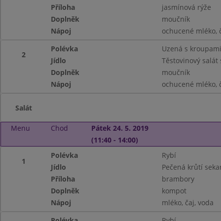
Příloha
jasmínová rýže
Doplněk
moučník
Nápoj
ochucené mléko, č
Polévka
Uzená s kroupam
2
Jídlo
Těstovinový salát
Doplněk
moučník
Nápoj
ochucené mléko, č
Salát
Menu
Chod
Pátek 24. 5. 2019
(11:40 - 14:00)
Polévka
Rybí
1
Jídlo
Pečená krůtí seka
Příloha
brambory
Doplněk
kompot
Nápoj
mléko, čaj, voda
Polévka
Rybí