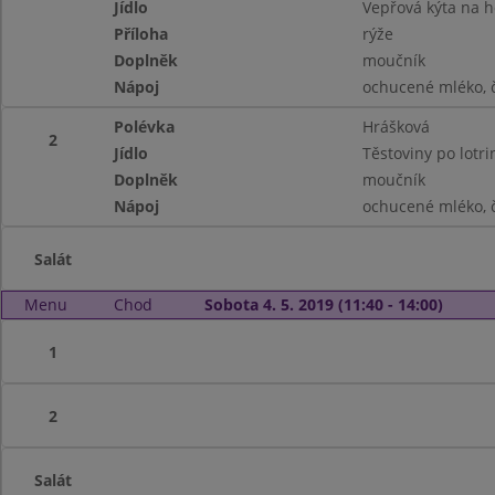
Jídlo
Vepřová kýta na 
Příloha
rýže
Doplněk
moučník
Nápoj
ochucené mléko, č
Polévka
Hrášková
2
Jídlo
Těstoviny po lotri
Doplněk
moučník
Nápoj
ochucené mléko, č
Salát
Menu
Chod
Sobota 4. 5. 2019 (11:40 - 14:00)
1
2
Salát