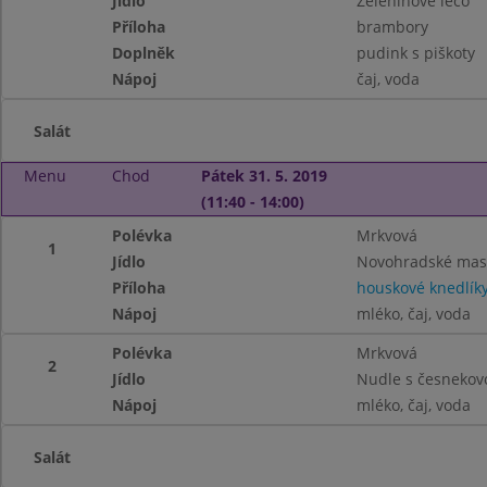
Jídlo
Zeleninové lečo
Příloha
brambory
Doplněk
pudink s piškoty
Nápoj
čaj, voda
Salát
Menu
Chod
Pátek 31. 5. 2019
(11:40 - 14:00)
Polévka
Mrkvová
1
Jídlo
Novohradské mas
Příloha
houskové knedlík
Nápoj
mléko, čaj, voda
Polévka
Mrkvová
2
Jídlo
Nudle s česnekov
Nápoj
mléko, čaj, voda
Salát