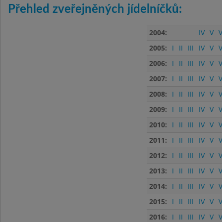
Přehled zveřejněných jídelníčků:
2004:
IV
V
V
2005:
I
II
III
IV
V
V
2006:
I
II
III
IV
V
V
2007:
I
II
III
IV
V
V
2008:
I
II
III
IV
V
V
2009:
I
II
III
IV
V
V
2010:
I
II
III
IV
V
V
2011:
I
II
III
IV
V
V
2012:
I
II
III
IV
V
V
2013:
I
II
III
IV
V
V
2014:
I
II
III
IV
V
V
2015:
I
II
III
IV
V
V
2016:
I
II
III
IV
V
V