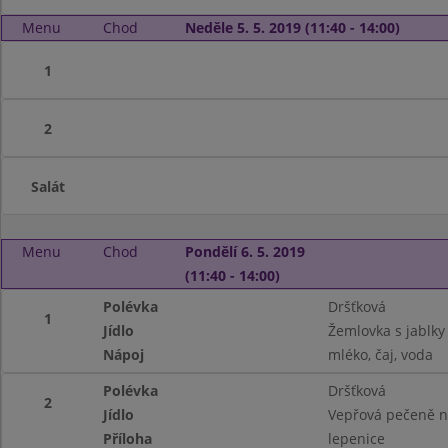
Menu
Chod
Neděle 5. 5. 2019 (11:40 - 14:00)
1
2
Salát
Menu
Chod
Pondělí 6. 5. 2019
(11:40 - 14:00)
Polévka
Dršťková
1
Jídlo
Žemlovka s jablky
Nápoj
mléko, čaj, voda
Polévka
Dršťková
2
Jídlo
Vepřová pečeně 
Příloha
lepenice