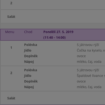
2
Salát
Menu
Chod
Pondělí 27. 5. 2019
(11:40 - 14:00)
Polévka
S játrovou rýží
1
Jídlo
Čočka na kyselo, v
Doplněk
ovoce
Nápoj
mléko, čaj, voda
Polévka
S játrovou rýží
2
Jídlo
Špaldové lívance s
Doplněk
ovoce
Nápoj
mléko, čaj, voda
Salát