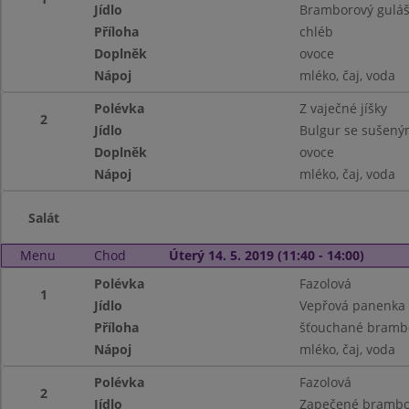
Jídlo
Bramborový gulá
Příloha
chléb
Doplněk
ovoce
Nápoj
mléko, čaj, voda
Polévka
Z vaječné jíšky
2
Jídlo
Bulgur se sušený
Doplněk
ovoce
Nápoj
mléko, čaj, voda
Salát
Menu
Chod
Úterý 14. 5. 2019 (11:40 - 14:00)
Polévka
Fazolová
1
Jídlo
Vepřová panenka
Příloha
šťouchané bramb
Nápoj
mléko, čaj, voda
Polévka
Fazolová
2
Jídlo
Zapečené brambory