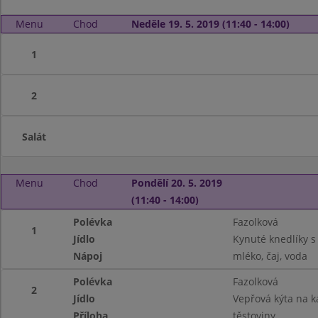
Menu
Chod
Neděle 19. 5. 2019 (11:40 - 14:00)
1
2
Salát
Menu
Chod
Pondělí 20. 5. 2019
(11:40 - 14:00)
Polévka
Fazolková
1
Jídlo
Kynuté knedlíky 
Nápoj
mléko, čaj, voda
Polévka
Fazolková
2
Jídlo
Vepřová kýta na k
Příloha
těstoviny