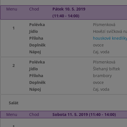
Menu
Chod
Pátek 10. 5. 2019
(11:40 - 14:00)
Polévka
Písmenková
1
Jídlo
Hovězí svíčková 
Příloha
houskové knedlík
Doplněk
ovoce
Nápoj
čaj, voda
Polévka
Písmenková
2
Jídlo
Šlehaný biftek
Příloha
brambory
Doplněk
ovoce
Nápoj
čaj, voda
Salát
Menu
Chod
Sobota 11. 5. 2019 (11:40 - 14:00)
1