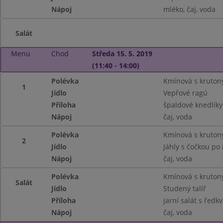
Nápoj
mléko, čaj, voda
Salát
Menu
Chod
Středa 15. 5. 2019
(11:40 - 14:00)
Polévka
Kmínová s kruton
1
Jídlo
Vepřové ragú
Příloha
špaldové knedlíky
Nápoj
čaj, voda
Polévka
Kmínová s kruton
2
Jídlo
Jáhly s čočkou po 
Nápoj
čaj, voda
Polévka
Kmínová s kruton
Salát
Jídlo
Studený talíř
Příloha
jarní salát s řed
Nápoj
čaj, voda