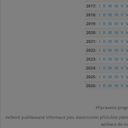
2017:
I
II
III
IV
V
V
2018:
I
II
III
IV
V
V
2019:
I
II
III
IV
V
V
2020:
I
II
III
IV
V
V
2021:
I
II
III
IV
V
V
2022:
I
II
III
IV
V
V
2023:
I
II
III
IV
V
V
2024:
I
II
III
IV
V
V
2025:
I
II
III
IV
V
V
2026:
I
II
III
IV
V
V
Připraveno progr
Veškeré publikované informace jsou vlastnictvím příslušné jídel
aplikace do n