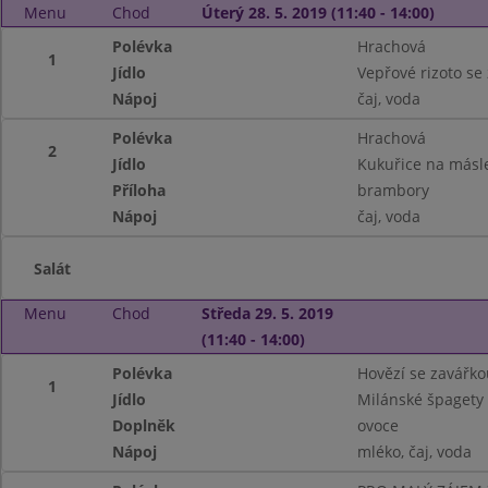
Menu
Chod
Úterý 28. 5. 2019 (11:40 - 14:00)
Polévka
Hrachová
1
Jídlo
Vepřové rizoto se 
Nápoj
čaj, voda
Polévka
Hrachová
2
Jídlo
Kukuřice na másl
Příloha
brambory
Nápoj
čaj, voda
Salát
Menu
Chod
Středa 29. 5. 2019
(11:40 - 14:00)
Polévka
Hovězí se zavářko
1
Jídlo
Milánské špagety
Doplněk
ovoce
Nápoj
mléko, čaj, voda