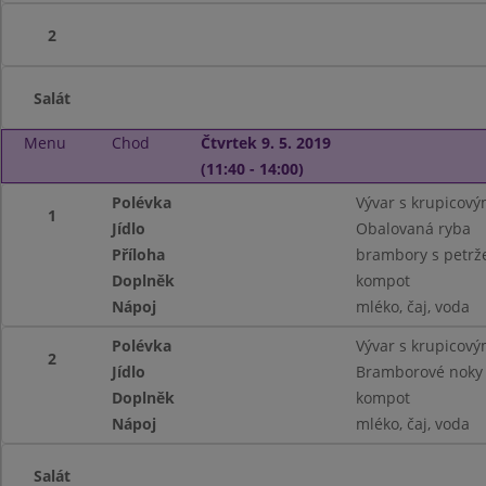
2
Salát
Menu
Chod
Čtvrtek 9. 5. 2019
(11:40 - 14:00)
Polévka
Vývar s krupicový
1
Jídlo
Obalovaná ryba
Příloha
brambory s petrž
Doplněk
kompot
Nápoj
mléko, čaj, voda
Polévka
Vývar s krupicový
2
Jídlo
Bramborové noky 
Doplněk
kompot
Nápoj
mléko, čaj, voda
Salát