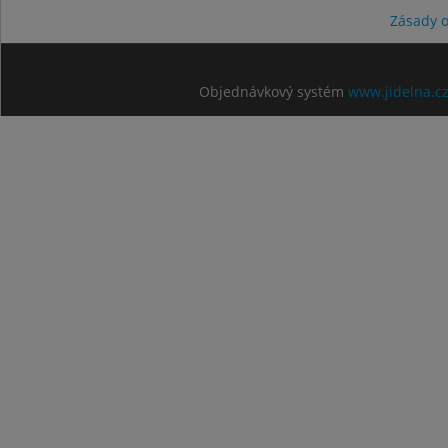
Zásady 
Objednávkový systém
www.jidelna.c