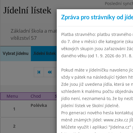
Poslední sync
Jídelní lístek
Pátek 3.7.2026
Zpráva pro strávníky od jíd
Omezení obje
Základní škola a mateřská škola Chodov, Praha 4, K
Platba stravného: platbu stravného n
vítězství 57
do 7. dne v měsíci dle kategorie (sk
věkových skupin jsou zařazováni žác
Vybrat jídelnu
Jídelní lístek
Historie
Kontakty a informace
Doch
daného věku (od 1. 9. 2026 do 31. 8.
Pokud máte v jídelníčku navoleno jídlo
Březen 2019
Duben 2019
vždy v pátek na následující týden htt
Zde jsou již uvedena jídla, která se
vzhledem k malému počtu objednávek
Menu
Chod
Středa 1. 5. 2019 (11:40 - 14:00)
jídlo není, neznamená to, že by nezby
Polévka
Svátek práce
jídelní lístek ve školní jídelně.
1
Pro generaci nového hesla kontaktujt
méně známých jídel: www.zskv.cz JÍ
2
Můžete využít i aplikaci "Jidelna.cz"