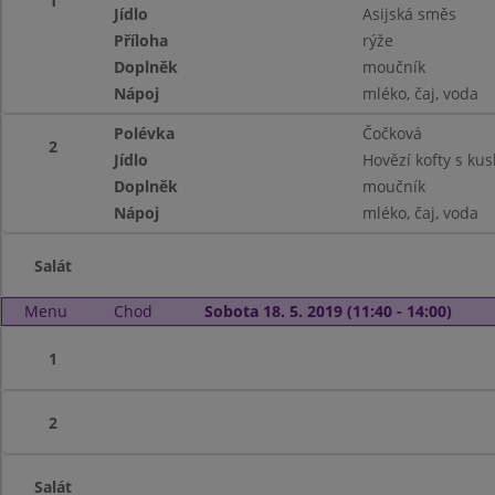
1
Jídlo
Asijská směs
Příloha
rýže
Doplněk
moučník
Nápoj
mléko, čaj, voda
Polévka
Čočková
2
Jídlo
Hovězí kofty s ku
Doplněk
moučník
Nápoj
mléko, čaj, voda
Salát
Menu
Chod
Sobota 18. 5. 2019 (11:40 - 14:00)
1
2
Salát