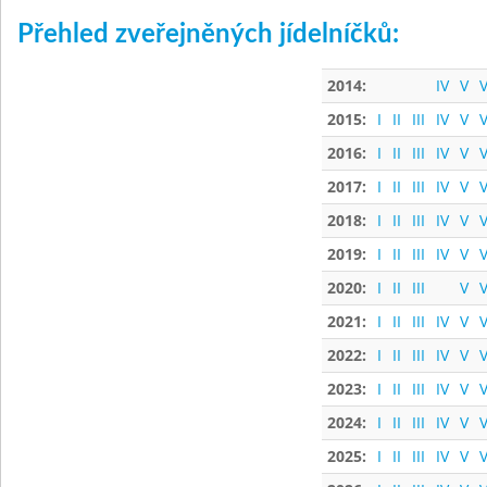
Přehled zveřejněných jídelníčků:
2014:
IV
V
V
2015:
I
II
III
IV
V
V
2016:
I
II
III
IV
V
V
2017:
I
II
III
IV
V
V
2018:
I
II
III
IV
V
V
2019:
I
II
III
IV
V
V
2020:
I
II
III
V
V
2021:
I
II
III
IV
V
V
2022:
I
II
III
IV
V
V
2023:
I
II
III
IV
V
V
2024:
I
II
III
IV
V
V
2025:
I
II
III
IV
V
V