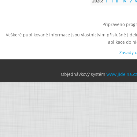
2026:
I
II
III
IV
V
V
Připraveno progr
Veškeré publikované informace jsou vlastnictvím příslušné jídel
aplikace do n
Zásady 
Objednávkový systém
www.jidelna.c