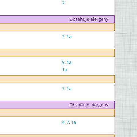
7
Obsahuje alergeny
7
,
1a
9
,
1a
1a
7
,
1a
Obsahuje alergeny
4
,
7
,
1a