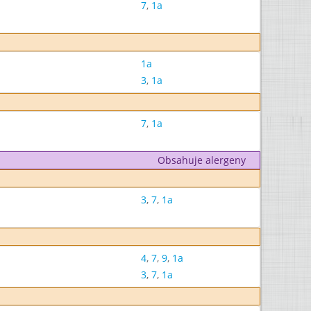
7
,
1a
1a
3
,
1a
7
,
1a
Obsahuje alergeny
3
,
7
,
1a
4
,
7
,
9
,
1a
3
,
7
,
1a