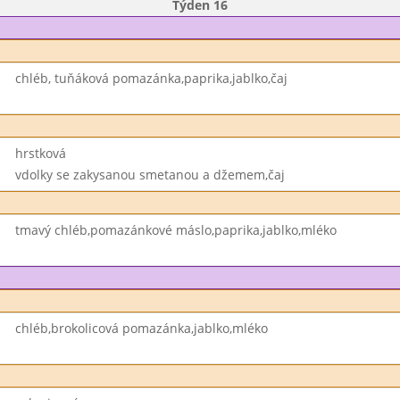
Týden 16
chléb, tuňáková pomazánka,paprika,jablko,čaj
hrstková
vdolky se zakysanou smetanou a džemem,čaj
tmavý chléb,pomazánkové máslo,paprika,jablko,mléko
chléb,brokolicová pomazánka,jablko,mléko