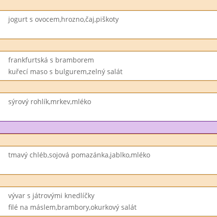
jogurt s ovocem,hrozno,čaj,piškoty
frankfurtská s bramborem
kuřecí maso s bulgurem,zelný salát
sýrový rohlík,mrkev,mléko
tmavý chléb,sojová pomazánka,jablko,mléko
vývar s játrovými knedlíčky
filé na máslem,brambory,okurkový salát