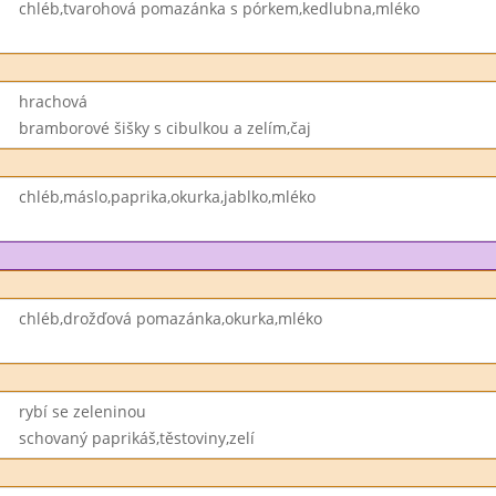
chléb,tvarohová pomazánka s pórkem,kedlubna,mléko
hrachová
bramborové šišky s cibulkou a zelím,čaj
chléb,máslo,paprika,okurka,jablko,mléko
chléb,drožďová pomazánka,okurka,mléko
rybí se zeleninou
schovaný paprikáš,těstoviny,zelí