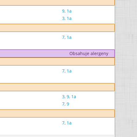
9
,
1a
3
,
1a
7
,
1a
Obsahuje alergeny
7
,
1a
3
,
9
,
1a
7
,
9
7
,
1a