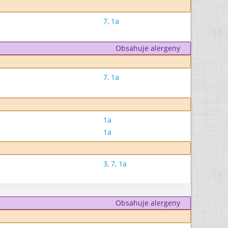
7
,
1a
Obsahuje alergeny
7
,
1a
1a
1a
3
,
7
,
1a
Obsahuje alergeny