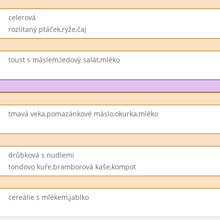
celerová
rozlítaný ptáček,rýže,čaj
toust s máslem,ledový salát,mléko
tmavá veka,pomazánkové máslo,okurka,mléko
drůbková s nudlemi
tondovo kuře,bramborová kaše,kompot
cereálie s mlékem,jablko