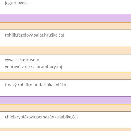
jogurt,ovoce
rohlík,fazolový salát,hruška,čaj
vývar s kuskusem
vepřové v mrkvi,brambory,čaj
tmavý rohlík,mandarinka,mléko
chléb,rybičková pomazánka,jablko,čaj