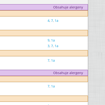
Obsahuje alergeny
4
,
7
,
1a
9
,
1a
3
,
7
,
1a
7
,
1a
Obsahuje alergeny
7
,
1a