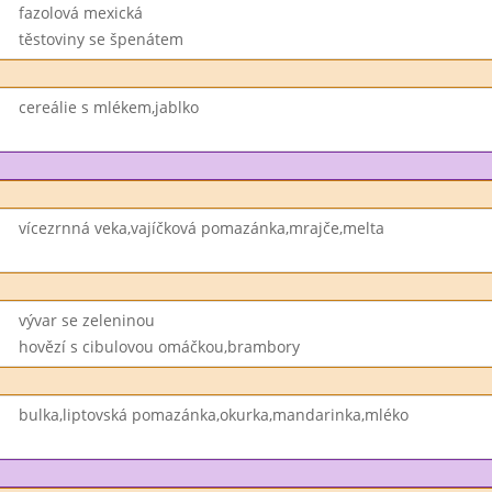
fazolová mexická
těstoviny se špenátem
cereálie s mlékem,jablko
vícezrnná veka,vajíčková pomazánka,mrajče,melta
vývar se zeleninou
hovězí s cibulovou omáčkou,brambory
bulka,liptovská pomazánka,okurka,mandarinka,mléko