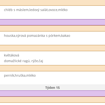
chléb s máslem,ledový salát,ovoce,mléko
houska,sýrová pomazánka s pórkem,kakao
květáková
domažlické ragú, rýže,čaj
perník,hruška,mléko
Týden 15