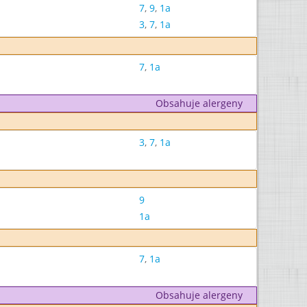
7
,
9
,
1a
3
,
7
,
1a
7
,
1a
Obsahuje alergeny
3
,
7
,
1a
9
1a
7
,
1a
Obsahuje alergeny