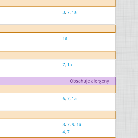
3
,
7
,
1a
1a
7
,
1a
Obsahuje alergeny
6
,
7
,
1a
3
,
7
,
9
,
1a
4
,
7