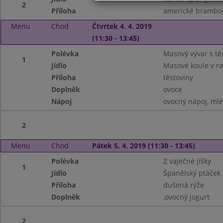
2
Příloha
americké brambor
Menu
Chod
Čtvrtek 4. 4. 2019
(11:30 - 13:45)
Polévka
Masový vývar s tě
1
Jídlo
Masové koule v r
Příloha
těstoviny
Doplněk
ovoce
Nápoj
ovocný nápoj, ml
2
Menu
Chod
Pátek 5. 4. 2019 (11:30 - 13:45)
Polévka
Z vaječné jíšky
1
Jídlo
Španělský ptáček
Příloha
dušená rýže
Doplněk
,ovocný jogurt
2