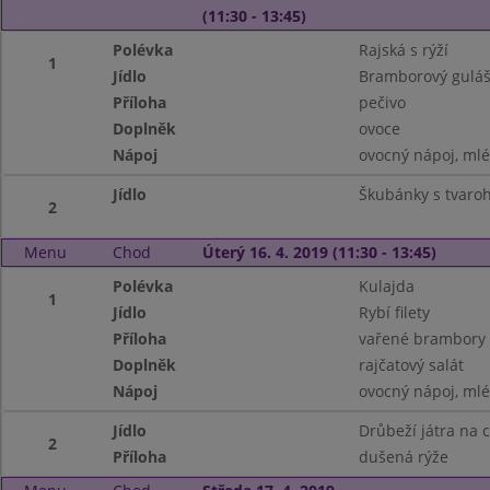
(11:30 - 13:45)
Polévka
Rajská s rýží
1
Jídlo
Bramborový guláš
Příloha
pečivo
Doplněk
ovoce
Nápoj
ovocný nápoj, ml
Jídlo
Škubánky s tvar
2
Menu
Chod
Úterý 16. 4. 2019 (11:30 - 13:45)
Polévka
Kulajda
1
Jídlo
Rybí filety
Příloha
vařené brambory
Doplněk
rajčatový salát
Nápoj
ovocný nápoj, ml
Jídlo
Drůbeží játra na 
2
Příloha
dušená rýže