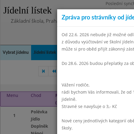
Poslední sync
Jídelní lístek
Středa 5.8.202
Zpráva pro strávníky od jíd
Základní škola, Praha 4, Na Líše 16
Od 22.6. 2026 nebude již možné odl
z důvodu vyúčtování ve školní jíde
může si pro oběd přijít zákonný zá
Vybrat jídelnu
Jídelní lístek
Historie
Kontakty a informace
Doch
Do 28.6. 2026 budou přeplatky za o
Únor 2019
Březen 2019
Vážení rodiče,
rádi bychom Vás informovali, že od 
Menu
Chod
Pondělí 1. 4. 2019
jidelně.
(11:30 - 13:45)
Stravné se navyšuje o 3,- Kč
Polévka
Zeleninová APRÍ
1
Jídlo
Krupicová kaše s
Nové ceny jednotlivých kategorií 
Doplněk
ovoce
školy.
Nápoj
ochucené mléko,o