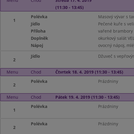
Menu
Chod
Středa 17. 4. 2019
(11:30 - 13:45)
Polévka
Masový vývar s t
1
Jídlo
Pečené kuře s vel
Příloha
vařené brambory
Doplněk
okurkový salát V
Nápoj
ovocný nápoj, ml
Jídlo
Džuveč s vepřový
2
Menu
Chod
Čtvrtek 18. 4. 2019 (11:30 - 13:45)
Polévka
Prázdniny
2
Menu
Chod
Pátek 19. 4. 2019 (11:30 - 13:45)
Polévka
Prázdniny
1
Polévka
Prázdniny
2