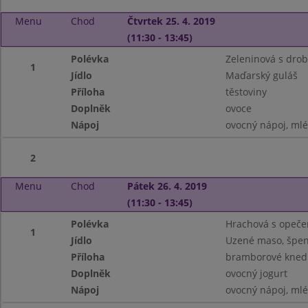
Menu
Chod
Čtvrtek 25. 4. 2019
(11:30 - 13:45)
Polévka
Zeleninová s dro
1
Jídlo
Maďarský guláš
Příloha
těstoviny
Doplněk
ovoce
Nápoj
ovocný nápoj, ml
2
Menu
Chod
Pátek 26. 4. 2019
(11:30 - 13:45)
Polévka
Hrachová s opeč
1
Jídlo
Uzené maso, špen
Příloha
bramborové knedl
Doplněk
ovocný jogurt
Nápoj
ovocný nápoj, ml