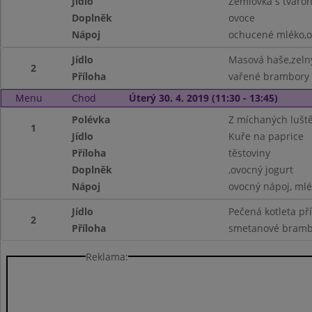
Jídlo
Žemlovka s tvaroh
Doplněk
ovoce
Nápoj
ochucené mléko,o
Jídlo
Masová haše,zelný
2
Příloha
vařené brambory
Menu
Chod
Úterý 30. 4. 2019 (11:30 - 13:45)
Polévka
Z míchaných lušt
1
Jídlo
Kuře na paprice
Příloha
těstoviny
Doplněk
,ovocný jogurt
Nápoj
ovocný nápoj, ml
Jídlo
Pečená kotleta př
2
Příloha
smetanové bramb
Reklama: