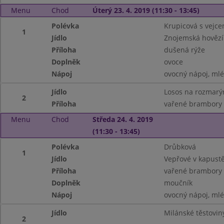
Menu
Chod
Úterý 23. 4. 2019 (11:30 - 13:45)
Polévka
Krupicová s vejc
1
Jídlo
Znojemská hovězí
Příloha
dušená rýže
Doplněk
ovoce
Nápoj
ovocný nápoj, ml
Jídlo
Losos na rozmarý
2
Příloha
vařené brambory
Menu
Chod
Středa 24. 4. 2019
(11:30 - 13:45)
Polévka
Drůbková
1
Jídlo
Vepřové v kapust
Příloha
vařené brambory
Doplněk
moučník
Nápoj
ovocný nápoj, ml
Jídlo
Milánské těstoviny
2