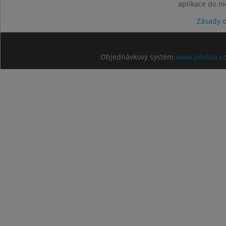
aplikace do n
Zásady 
Objednávkový systém
www.jidelna.c