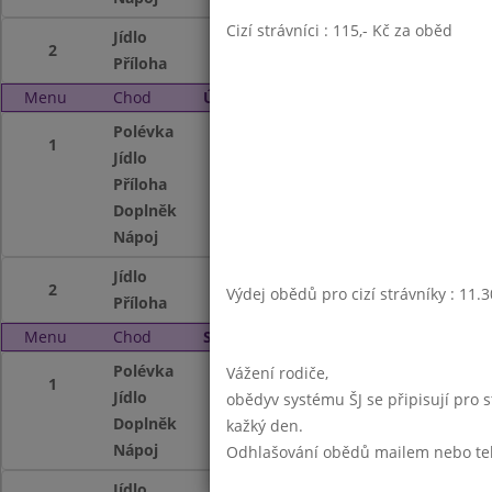
Cizí strávníci : 115,- Kč za oběd
Jídlo
Plněné bram. kn
2
Příloha
červené zelí
Menu
Chod
Úterý 2. 4. 2019 (11:30 - 13:45)
Polévka
Z červené čočky
1
Jídlo
Rybí filety
Příloha
bramborová kaše
Doplněk
Šopský salát
Nápoj
ovocný nápoj, ml
Jídlo
Hovězí po stroga
2
Výdej obědů pro cizí strávníky : 11.
Příloha
divoká rýže
Menu
Chod
Středa 3. 4. 2019 (11:30 - 13:45)
Polévka
Brokolicová
Vážení rodiče,
1
Jídlo
Zeleninové rizoto
obědyv systému ŠJ se připisují pro 
Doplněk
oplatka
kažký den.
Nápoj
ovocný nápoj, ml
Odhlašování obědů mailem nebo telef
Jídlo
Kuřecí špíz, grilo