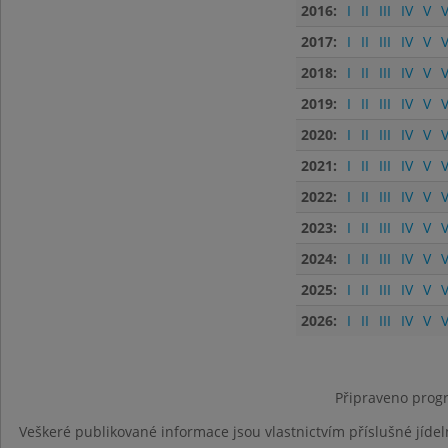
2016:
I
II
III
IV
V
V
2017:
I
II
III
IV
V
V
2018:
I
II
III
IV
V
V
2019:
I
II
III
IV
V
V
2020:
I
II
III
IV
V
V
2021:
I
II
III
IV
V
V
2022:
I
II
III
IV
V
V
2023:
I
II
III
IV
V
V
2024:
I
II
III
IV
V
V
2025:
I
II
III
IV
V
V
2026:
I
II
III
IV
V
V
Připraveno progr
Veškeré publikované informace jsou vlastnictvím příslušné jídel