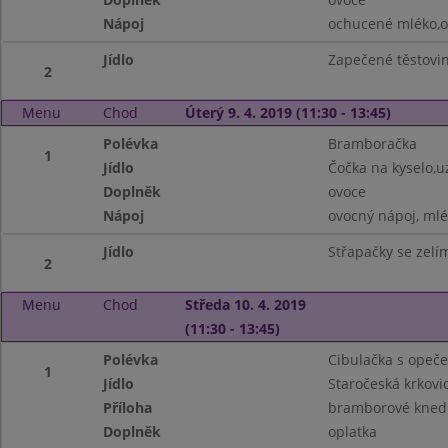
Nápoj
ochucené mléko,o
Jídlo
Zapečené těstovi
2
Menu
Chod
Úterý 9. 4. 2019 (11:30 - 13:45)
Polévka
Bramboračka
1
Jídlo
Čočka na kyselo,
Doplněk
ovoce
Nápoj
ovocný nápoj, ml
Jídlo
Střapačky se zelí
2
Menu
Chod
Středa 10. 4. 2019
(11:30 - 13:45)
Polévka
Cibulačka s opeč
1
Jídlo
Staročeská krkovic
Příloha
bramborové knedl
Doplněk
oplatka