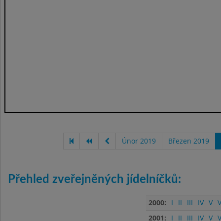
Únor 2019
Březen 2019
Přehled zveřejněných jídelníčků:
2000:
I
II
III
IV
V
V
2001:
I
II
III
IV
V
V