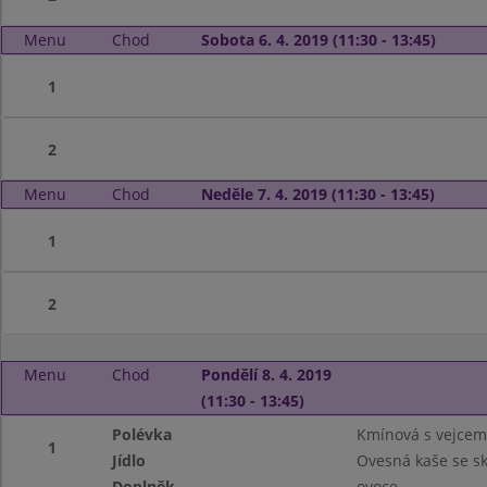
Menu
Chod
Sobota 6. 4. 2019 (11:30 - 13:45)
1
2
Menu
Chod
Neděle 7. 4. 2019 (11:30 - 13:45)
1
2
Menu
Chod
Pondělí 8. 4. 2019
(11:30 - 13:45)
Polévka
Kmínová s vejcem
1
Jídlo
Ovesná kaše se sk
Doplněk
ovoce