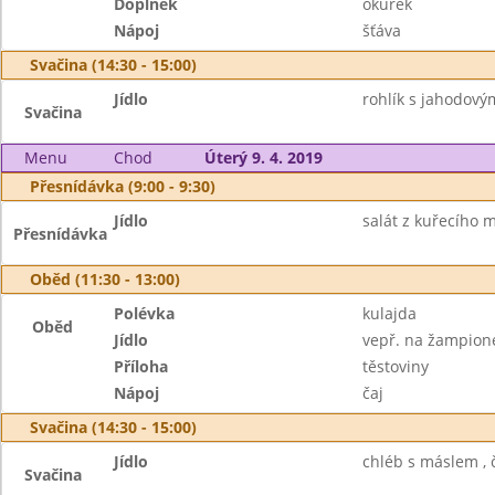
Doplněk
okurek
Nápoj
šťáva
Svačina (14:30 - 15:00)
Jídlo
rohlík s jahodový
Svačina
Menu
Chod
Úterý 9. 4. 2019
Přesnídávka (9:00 - 9:30)
Jídlo
salát z kuřecího m
Přesnídávka
Oběd (11:30 - 13:00)
Polévka
kulajda
Oběd
Jídlo
vepř. na žampion
Příloha
těstoviny
Nápoj
čaj
Svačina (14:30 - 15:00)
Jídlo
chléb s máslem , č
Svačina