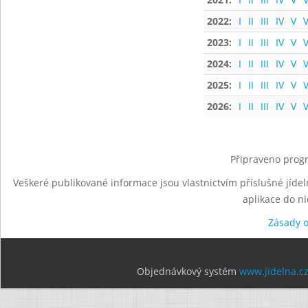
2022:
I
II
III
IV
V
V
2023:
I
II
III
IV
V
V
2024:
I
II
III
IV
V
V
2025:
I
II
III
IV
V
V
2026:
I
II
III
IV
V
V
Připraveno progr
Veškeré publikované informace jsou vlastnictvím příslušné jídel
aplikace do n
Zásady 
Objednávkový systém
www.jidelna.c