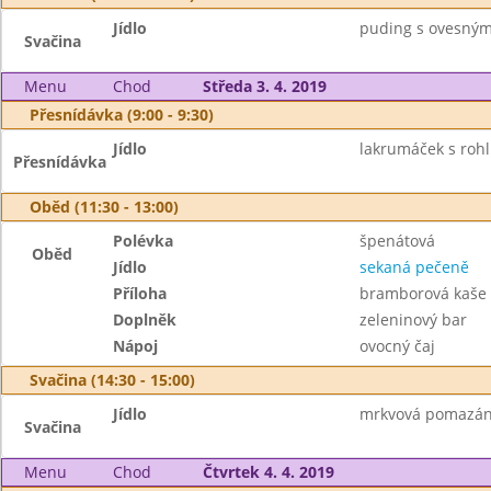
Jídlo
puding s ovesnými
Svačina
Menu
Chod
Středa 3. 4. 2019
Přesnídávka (9:00 - 9:30)
Jídlo
lakrumáček s rohl
Přesnídávka
Oběd (11:30 - 13:00)
Polévka
špenátová
Oběd
Jídlo
sekaná pečeně
Příloha
bramborová kaše 
Doplněk
zeleninový bar
Nápoj
ovocný čaj
Svačina (14:30 - 15:00)
Jídlo
mrkvová pomazánka
Svačina
Menu
Chod
Čtvrtek 4. 4. 2019