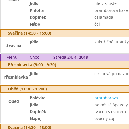
Jídlo
filé v krustě
Příloha
bramborová kaše
Doplněk
čalamáda
Nápoj
čaj
Svačina (14:30 - 15:00)
Jídlo
kukuřičné lupínk
Svačina
Menu
Chod
Středa 24. 4. 2019
Přesnídávka (9:00 - 9:30)
Jídlo
cizrnová pomazánk
Přesnídávka
Oběd (11:30 - 13:00)
Polévka
bramborová
Oběd
Jídlo
boloňské špagety
Doplněk
tvaroh s ovocem
Nápoj
ovocný čaj
Svačina (14:30 - 15:00)