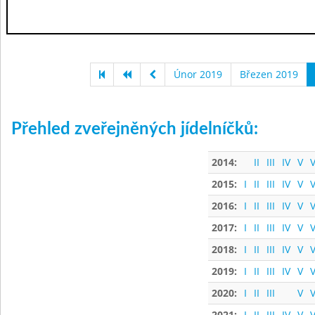
Únor 2019
Březen 2019
Přehled zveřejněných jídelníčků:
2014:
II
III
IV
V
V
2015:
I
II
III
IV
V
V
2016:
I
II
III
IV
V
V
2017:
I
II
III
IV
V
V
2018:
I
II
III
IV
V
V
2019:
I
II
III
IV
V
V
2020:
I
II
III
V
V
2021:
I
II
III
IV
V
V