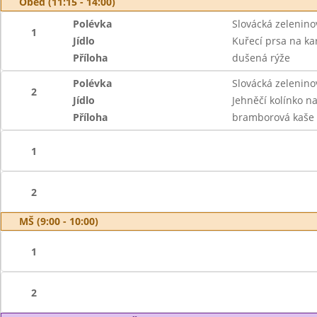
Oběd (11:15 - 14:00)
Polévka
Slovácká zelenino
1
Jídlo
Kuřecí prsa na ka
Příloha
dušená rýže
Polévka
Slovácká zelenino
2
Jídlo
Jehněčí kolínko n
Příloha
bramborová kaše
1
2
MŠ (9:00 - 10:00)
1
2