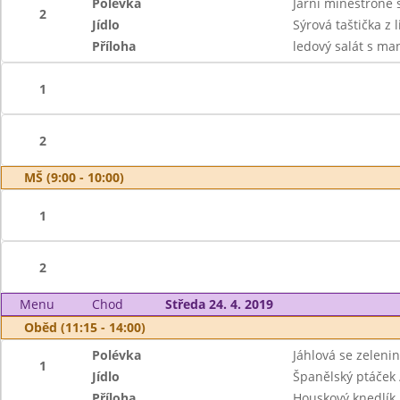
Polévka
Jarní minestrone 
2
Jídlo
Sýrová taštička z 
Příloha
ledový salát s ma
1
2
MŠ (9:00 - 10:00)
1
2
Menu
Chod
Středa 24. 4. 2019
Oběd (11:15 - 14:00)
Polévka
Jáhlová se zeleni
1
Jídlo
Španělský ptáček /
Příloha
Houskový knedlík