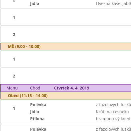
Jídlo
Ovesná kaše, jabl
1
2
MŠ (9:00 - 10:00)
1
2
Menu
Chod
Čtvrtek 4. 4. 2019
Oběd (11:15 - 14:00)
Polévka
z fazolových lusk
1
Jídlo
Krůtí na česneku
Příloha
bramborový knedl
Polévka
z fazolových lusk