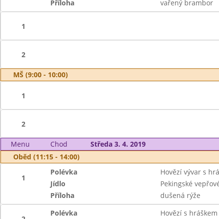
Příloha
vařený brambor
1
2
MŠ (9:00 - 10:00)
1
2
Menu
Chod
Středa 3. 4. 2019
Oběd (11:15 - 14:00)
Polévka
Hovězí vývar s hr
1
Jídlo
Pekingské vepřové
Příloha
dušená rýže
Polévka
Hovězí s hráškem 
2