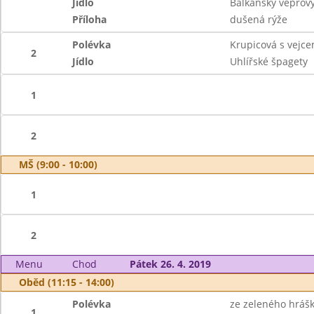
Jídlo
Balkánský vepřov
Příloha
dušená rýže
Polévka
Krupicová s vejc
2
Jídlo
Uhlířské špagety
1
2
MŠ (9:00 - 10:00)
1
2
Menu
Chod
Pátek 26. 4. 2019
Oběd (11:15 - 14:00)
Polévka
ze zeleného hráš
1