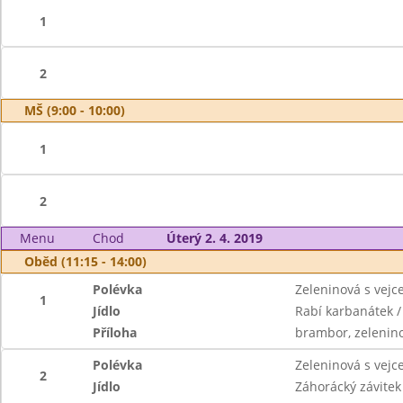
1
2
MŠ (9:00 - 10:00)
1
2
Menu
Chod
Úterý 2. 4. 2019
Oběd (11:15 - 14:00)
Polévka
Zeleninová s vej
1
Jídlo
Rabí karbanátek / 
Příloha
brambor, zelenin
Polévka
Zeleninová s vej
2
Jídlo
Záhorácký závitek 