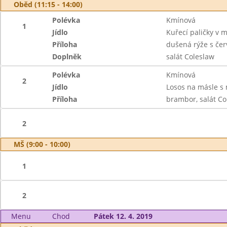
Oběd (11:15 - 14:00)
Polévka
Kmínová
1
Jídlo
Kuřecí paličky v
Příloha
dušená rýže s če
Doplněk
salát Coleslaw
Polévka
Kmínová
2
Jídlo
Losos na másle 
Příloha
brambor, salát Co
2
MŠ (9:00 - 10:00)
1
2
Menu
Chod
Pátek 12. 4. 2019