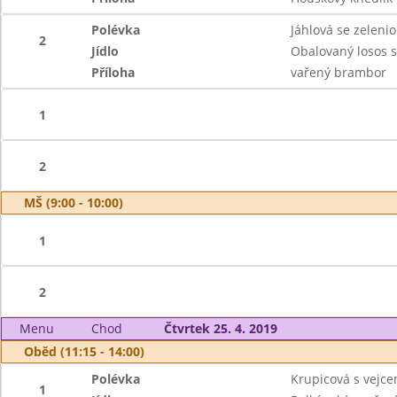
Polévka
Jáhlová se zeleni
2
Jídlo
Obalovaný losos 
Příloha
vařený brambor
1
2
MŠ (9:00 - 10:00)
1
2
Menu
Chod
Čtvrtek 25. 4. 2019
Oběd (11:15 - 14:00)
Polévka
Krupicová s vejc
1