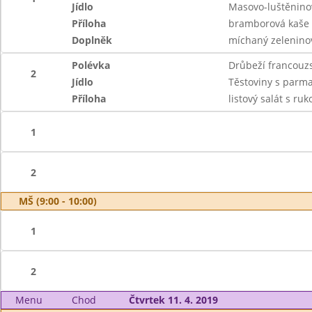
Jídlo
Masovo-luštěnino
Příloha
bramborová kaše
Doplněk
míchaný zelenino
Polévka
Drůbeží francouz
2
Jídlo
Těstoviny s parm
Příloha
listový salát s r
1
2
MŠ (9:00 - 10:00)
1
2
Menu
Chod
Čtvrtek 11. 4. 2019