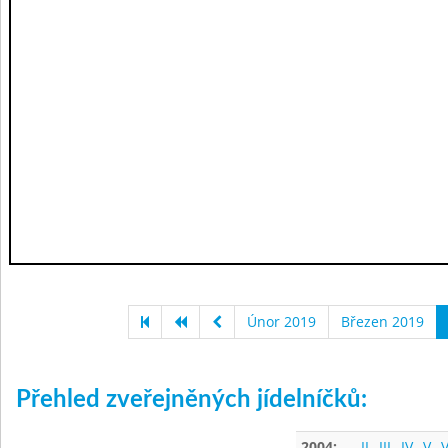
Únor 2019
Březen 2019
Přehled zveřejněných jídelníčků:
2004:
II
III
IV
V
V