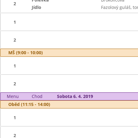
2
Jídlo
Fazolový guláš, to
1
2
MŠ (9:00 - 10:00)
1
2
Menu
Chod
Sobota 6. 4. 2019
Oběd (11:15 - 14:00)
1
2