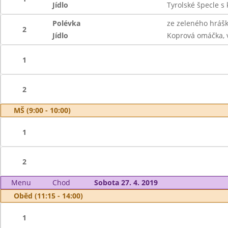
Jídlo
Tyrolské špecle s
Polévka
ze zeleného hráš
2
Jídlo
Koprová omáčka, 
1
2
MŠ (9:00 - 10:00)
1
2
Menu
Chod
Sobota 27. 4. 2019
Oběd (11:15 - 14:00)
1