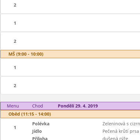
2
1
2
MŠ (9:00 - 10:00)
1
2
Menu
Chod
Pondělí 29. 4. 2019
Oběd (11:15 - 14:00)
Polévka
Zeleninová s cizr
1
Jídlo
Pečená krůtí prsa
Příloha
dušená rýže