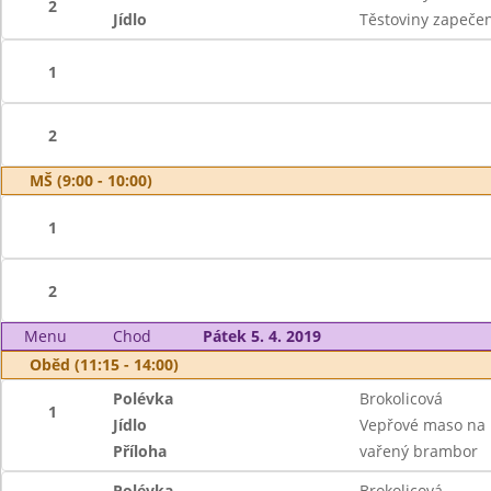
2
Jídlo
Těstoviny zapečen
1
2
MŠ (9:00 - 10:00)
1
2
Menu
Chod
Pátek 5. 4. 2019
Oběd (11:15 - 14:00)
Polévka
Brokolicová
1
Jídlo
Vepřové maso na
Příloha
vařený brambor
Polévka
Brokolicová