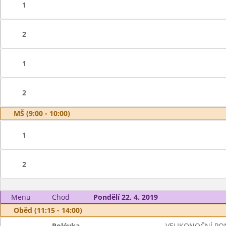
1
2
1
2
MŠ (9:00 - 10:00)
1
2
Menu
Chod
Pondělí 22. 4. 2019
Oběd (11:15 - 14:00)
Polévka
VELIKONOČNÍ PO