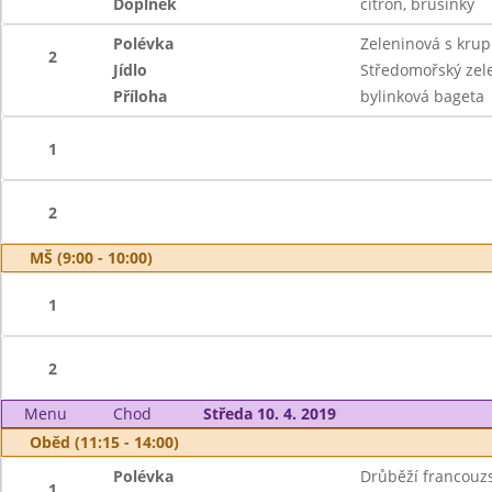
Doplněk
citron, brusinky
Polévka
Zeleninová s kru
2
Jídlo
Středomořský zele
Příloha
bylinková bageta
1
2
MŠ (9:00 - 10:00)
1
2
Menu
Chod
Středa 10. 4. 2019
Oběd (11:15 - 14:00)
Polévka
Drůběží francouz
1