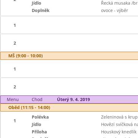
Jídlo
Řecká musaka /br
Doplněk
ovoce - výběr
1
2
MŠ (9:00 - 10:00)
1
2
Menu
Chod
Úterý 9. 4. 2019
Oběd (11:15 - 14:00)
Polévka
Zeleninová s kru
1
Jídlo
Hovězí svíčková 
Příloha
Houskový knedlík