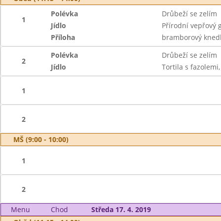
Polévka
Drůbeží se zelím
1
Jídlo
Přírodní vepřový 
Příloha
bramborový knedl
Polévka
Drůbeží se zelím
2
Jídlo
Tortila s fazolemi
1
2
MŠ (9:00 - 10:00)
1
2
Menu
Chod
Středa 17. 4. 2019