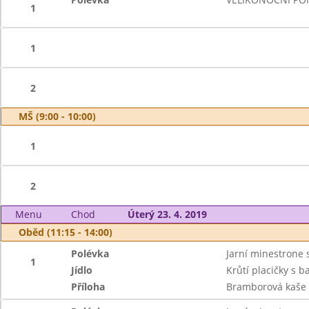
1
1
2
MŠ (9:00 - 10:00)
1
2
Menu
Chod
Úterý 23. 4. 2019
Oběd (11:15 - 14:00)
Polévka
Jarní minestrone 
1
Jídlo
Krůtí placičky s b
Příloha
Bramborová kaše