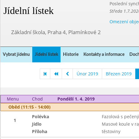
Poslední sync
Jídelní lístek
Středa 1.7.202
Omezení obje
Základní škola, Praha 4, Plamínkové 2
Vybrat jídelnu
Jídelní lístek
Historie
Kontakty a informace
Doch
Únor 2019
Březen 2019
Menu
Chod
Pondělí 1. 4. 2019
Oběd (11:15 - 14:00)
Polévka
Fazolová s pečen
1
Jídlo
Masové koule v r
Příloha
těstoviny