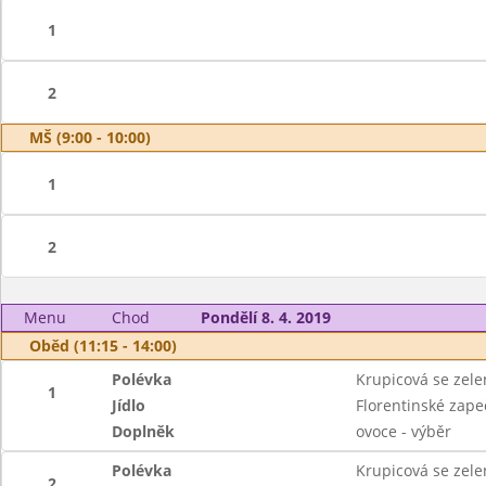
1
2
MŠ (9:00 - 10:00)
1
2
Menu
Chod
Pondělí 8. 4. 2019
Oběd (11:15 - 14:00)
Polévka
Krupicová se zel
1
Jídlo
Florentinské zapeč
Doplněk
ovoce - výběr
Polévka
Krupicová se zel
2