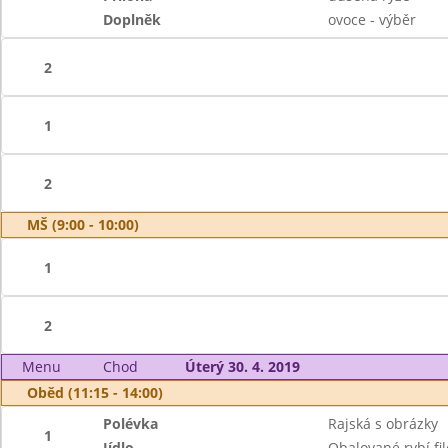
Doplněk
ovoce - výběr
2
1
2
MŠ (9:00 - 10:00)
1
2
Menu
Chod
Úterý 30. 4. 2019
Oběd (11:15 - 14:00)
Polévka
Rajská s obrázky
1
Jídlo
Obalované rybí fil