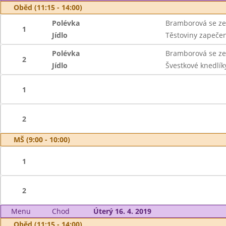
Oběd (11:15 - 14:00)
Polévka
Bramborová se z
1
Jídlo
Těstoviny zapeče
Polévka
Bramborová se z
2
Jídlo
Švestkové knedlí
1
2
MŠ (9:00 - 10:00)
1
2
Menu
Chod
Úterý 16. 4. 2019
Oběd (11:15 - 14:00)