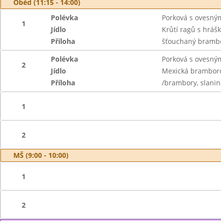
Oběd (11:15 - 14:00)
Polévka
Porková s ovesný
1
Jídlo
Krůtí ragů s hráš
Příloha
šťouchaný brambo
Polévka
Porková s ovesný
2
Jídlo
Mexická brambor
Příloha
/brambory, slanina
1
2
MŠ (9:00 - 10:00)
1
2