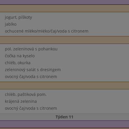
jogurt, piškoty
jablko
ochucené mléko/mléko/čaj/voda s citronem
pol. zeleninová s pohankou
čočka na kyselo
chléb, okurka
zeleninový salát s dresingem
ovocný čaj/voda s citronem
chléb, paštiková pom.
krájená zelenina
ovocný čaj/voda s citronem
Týden 11