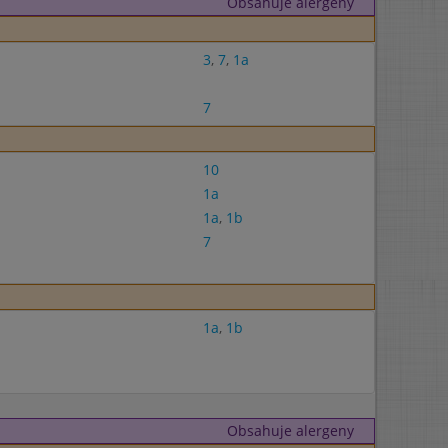
Obsahuje alergeny
3
,
7
,
1a
7
10
1a
1a
,
1b
7
1a
,
1b
Obsahuje alergeny