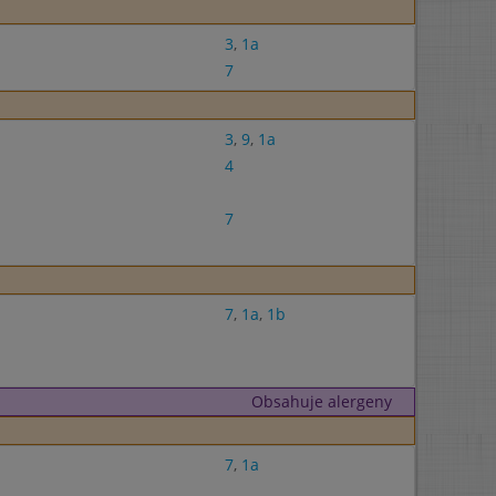
3
,
1a
7
3
,
9
,
1a
4
7
7
,
1a
,
1b
Obsahuje alergeny
7
,
1a