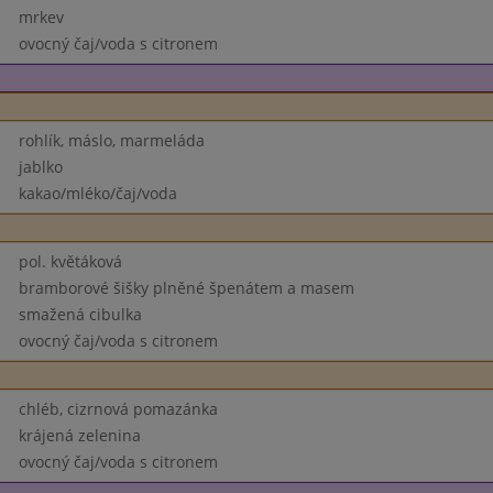
mrkev
ovocný čaj/voda s citronem
rohlík, máslo, marmeláda
jablko
kakao/mléko/čaj/voda
pol. květáková
bramborové šišky plněné špenátem a masem
smažená cibulka
ovocný čaj/voda s citronem
chléb, cizrnová pomazánka
krájená zelenina
ovocný čaj/voda s citronem