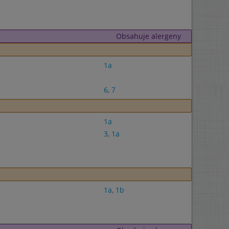
Obsahuje alergeny
1a
6
,
7
1a
3
,
1a
1a
,
1b