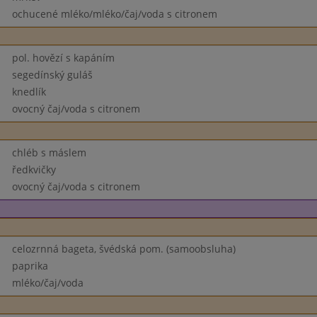
ochucené mléko/mléko/čaj/voda s citronem
pol. hovězí s kapáním
segedínský guláš
knedlík
ovocný čaj/voda s citronem
chléb s máslem
ředkvičky
ovocný čaj/voda s citronem
celozrnná bageta, švédská pom. (samoobsluha)
paprika
mléko/čaj/voda