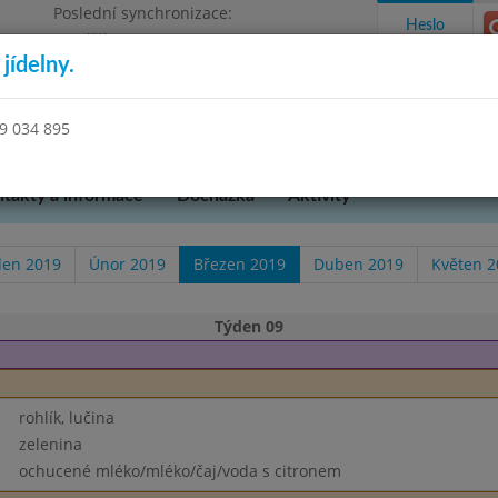
Poslední synchronizace:
Heslo
Pondělí 13.7.2026 12:03
jídelny.
kres Mělník
39 034 895
takty a informace
Docházka
Aktivity
den 2019
Únor 2019
Březen 2019
Duben 2019
Květen 2
Týden 09
rohlík, lučina
zelenina
ochucené mléko/mléko/čaj/voda s citronem