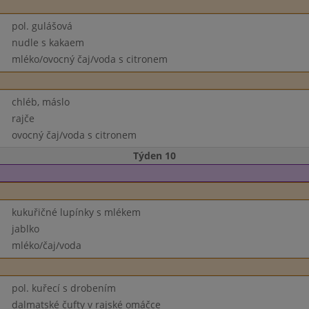
pol. gulášová
nudle s kakaem
mléko/ovocný čaj/voda s citronem
chléb, máslo
rajče
ovocný čaj/voda s citronem
Týden 10
kukuřičné lupínky s mlékem
jablko
mléko/čaj/voda
pol. kuřecí s drobením
dalmatské čufty v rajské omáčce