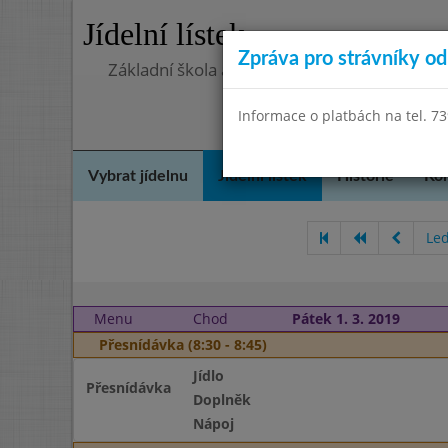
Jídelní lístek
Zpráva pro strávníky od 
Základní škola a mateřská škola Chlumín, o
Informace o platbách na tel. 7
Vybrat jídelnu
Jídelní lístek
Historie
Kon
Le
Menu
Chod
Pátek 1. 3. 2019
Přesnídávka (8:30 - 8:45)
Jídlo
Přesnídávka
Doplněk
Nápoj