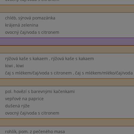
chléb, sýrová pomazánka
krájená zelenina
ovocný čaj/voda s citronem
rýžová kaše s kakaem , rýžová kaše s kakaem
kiwi , kiwi
čaj s mlékem/čaj/voda s citronem , čaj s mlékem/mléko/čaj/voda
pol. hovězí s barevnými kačenkami
vepřové na paprice
dušená rýže
ovocný čaj/voda s citronem
rohlík, pom. z pečeného masa