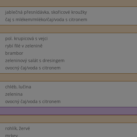
jablečná přesnídávka, skořicové kroužky
čaj s mlékem/mléko/čaj/voda s citronem
pol. krupicová s vejci
rybí filé v zelenině
brambor
zeleninový salát s dresingem
ovocný čaj/voda s citronem
chléb, lučina
zelenina
ovocný čaj/voda s citronem
rohlík, žervé
mrkev