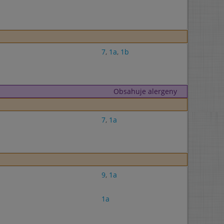
7
,
1a
,
1b
Obsahuje alergeny
7
,
1a
9
,
1a
1a