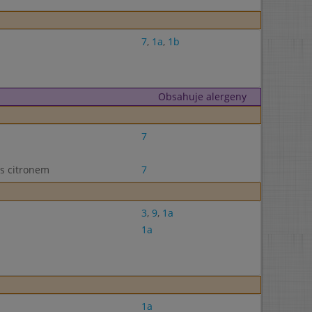
7
,
1a
,
1b
Obsahuje alergeny
7
 s citronem
7
3
,
9
,
1a
1a
1a