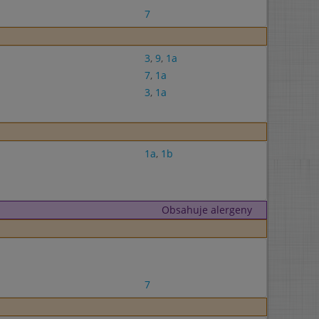
7
3
,
9
,
1a
7
,
1a
3
,
1a
1a
,
1b
Obsahuje alergeny
7