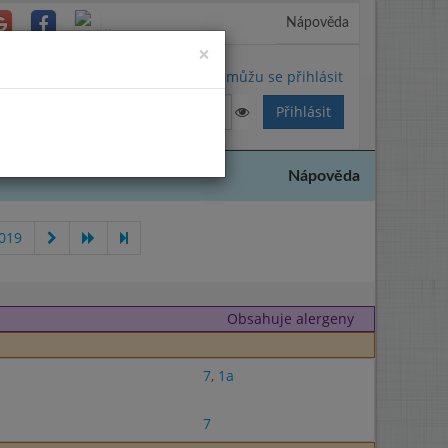
Nápověda
Close
×
Nemůžu se přihlásit
Nápověda
019
Obsahuje alergeny
7
,
1a
7