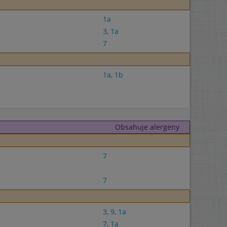
1a
3
,
1a
7
1a
,
1b
Obsahuje alergeny
7
7
3
,
9
,
1a
7
,
1a