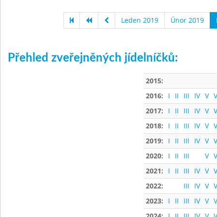
Leden 2019
Únor 2019
Přehled zveřejněných jídelníčků:
2015:
2016:
I
II
III
IV
V
V
2017:
I
II
III
IV
V
V
2018:
I
II
III
IV
V
V
2019:
I
II
III
IV
V
V
2020:
I
II
III
V
V
2021:
I
II
III
IV
V
V
2022:
III
IV
V
V
2023:
I
II
III
IV
V
V
2024:
I
II
III
IV
V
V