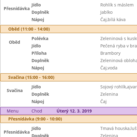
Jídlo
Rohlík s máslem
Přesnídávka
Doplněk
Jablko
Nápoj
Čaj,bílá káva
Oběd (11:00 - 14:00)
Polévka
Zeleninová s kus
Oběd
Jídlo
Pečená ryba v b
Příloha
Brambory
Doplněk
Zeleninová obloh
Nápoj
Čaj,voda
Svačina (15:00 - 16:00)
Jídlo
Sojový rohlík,ajv
Svačina
Doplněk
Zelenina
Nápoj
Čaj
Menu
Chod
Úterý 12. 3. 2019
Přesnídávka (9:00 - 10:00)
Jídlo
Tmavá houska,lu
Přesnídávka
Doplněk
Zelenina