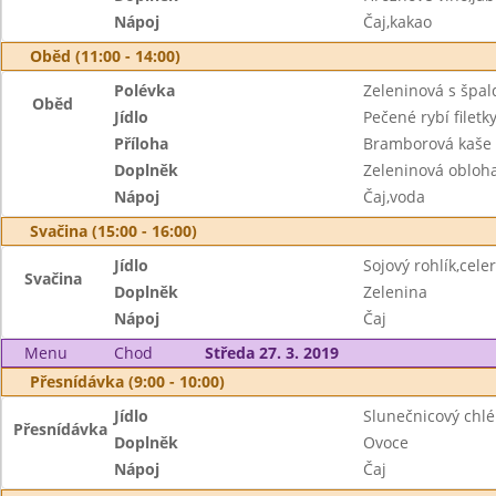
Nápoj
Čaj,kakao
Oběd (11:00 - 14:00)
Polévka
Zeleninová s špal
Oběd
Jídlo
Pečené rybí filetk
Příloha
Bramborová kaše
Doplněk
Zeleninová obloh
Nápoj
Čaj,voda
Svačina (15:00 - 16:00)
Jídlo
Sojový rohlík,cel
Svačina
Doplněk
Zelenina
Nápoj
Čaj
Menu
Chod
Středa 27. 3. 2019
Přesnídávka (9:00 - 10:00)
Jídlo
Slunečnicový chlé
Přesnídávka
Doplněk
Ovoce
Nápoj
Čaj