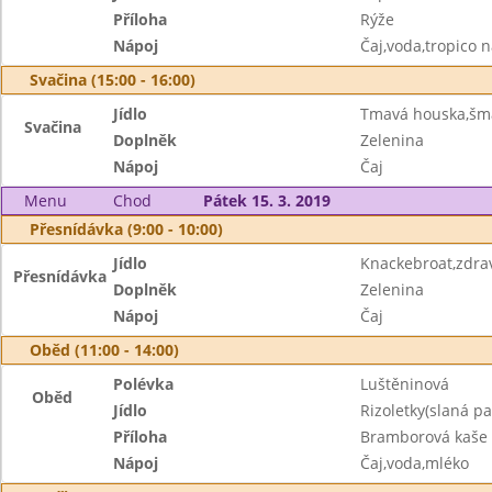
Příloha
Rýže
Nápoj
Čaj,voda,tropico 
Svačina (15:00 - 16:00)
Jídlo
Tmavá houska,šm
Svačina
Doplněk
Zelenina
Nápoj
Čaj
Menu
Chod
Pátek 15. 3. 2019
Přesnídávka (9:00 - 10:00)
Jídlo
Knackebroat,zdra
Přesnídávka
Doplněk
Zelenina
Nápoj
Čaj
Oběd (11:00 - 14:00)
Polévka
Luštěninová
Oběd
Jídlo
Rizoletky(slaná 
Příloha
Bramborová kaše
Nápoj
Čaj,voda,mléko