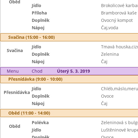
Oběd
Jídlo
Brokolicové karba
Příloha
Bramborová kaše
Doplněk
Ovocný kompot
Nápoj
Čaj,voda
Svačina (15:00 - 16:00)
Jídlo
Tmavá houska,ci
Svačina
Doplněk
Zelenina
Nápoj
Čaj
Menu
Chod
Úterý 5. 3. 2019
Přesnídávka (9:00 - 10:00)
Jídlo
Chléb,máslo,mer
Přesnídávka
Doplněk
Ovoce
Nápoj
Čaj
Oběd (11:00 - 14:00)
Polévka
Zeleninová s bul
Oběd
Jídlo
Luštěninové krupe
Doplněk
Ovoce