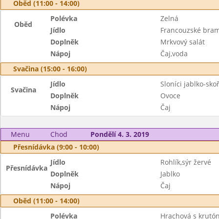
Oběd (11:00 - 14:00)
Polévka
Zelná
Oběd
Jídlo
Francouzské bra
Doplněk
Mrkvový salát
Nápoj
Čaj,voda
Svačina (15:00 - 16:00)
Jídlo
Sloníci jablko-sko
Svačina
Doplněk
Ovoce
Nápoj
Čaj
Menu
Chod
Pondělí 4. 3. 2019
Přesnídávka (9:00 - 10:00)
Jídlo
Rohlík,sýr žervé
Přesnídávka
Doplněk
Jablko
Nápoj
Čaj
Oběd (11:00 - 14:00)
Polévka
Hrachová s krutó