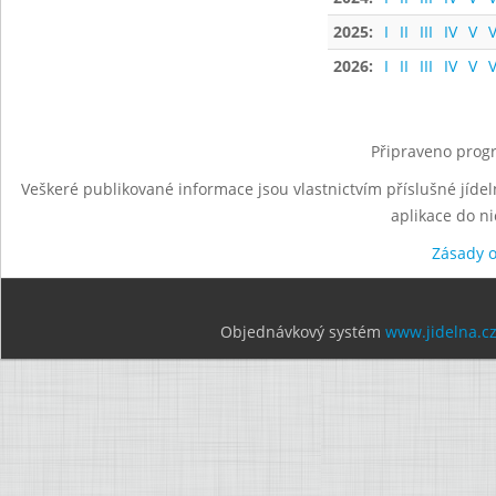
2025:
I
II
III
IV
V
V
2026:
I
II
III
IV
V
V
Připraveno progr
Veškeré publikované informace jsou vlastnictvím příslušné jídel
aplikace do n
Zásady 
Objednávkový systém
www.jidelna.c