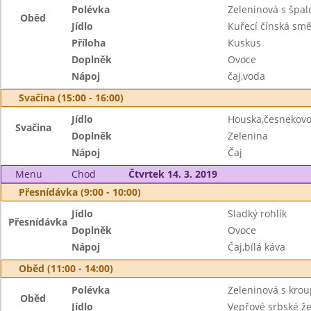
Polévka
Zeleninová s špal
Oběd
Jídlo
Kuřecí čínská sm
Příloha
Kuskus
Doplněk
Ovoce
Nápoj
čaj,voda
Svačina (15:00 - 16:00)
Jídlo
Houska,česnekov
Svačina
Doplněk
Zelenina
Nápoj
Čaj
Menu
Chod
Čtvrtek 14. 3. 2019
Přesnídávka (9:00 - 10:00)
Jídlo
Sladký rohlík
Přesnídávka
Doplněk
Ovoce
Nápoj
Čaj,bílá káva
Oběd (11:00 - 14:00)
Polévka
Zeleninová s kro
Oběd
Jídlo
Vepřové srbské že