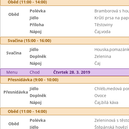
Oběd (11:00 - 14:00)
Polévka
Bramborová s ho
Oběd
Jídlo
Krůtí prsa na pap
Příloha
Těstoviny
Nápoj
Čaj,voda
Svačina (15:00 - 16:00)
Jídlo
Houska,pomazánka
Svačina
Doplněk
Zelenina
Nápoj
Čaj
Menu
Chod
Čtvrtek 28. 3. 2019
Přesnídávka (9:00 - 10:00)
Jídlo
Chléb,medová po
Přesnídávka
Doplněk
Ovoce
Nápoj
Čaj,bílá káva
Oběd (11:00 - 14:00)
Polévka
Zeleninová s těst
Oběd
Jídlo
Štěpánská hovězí