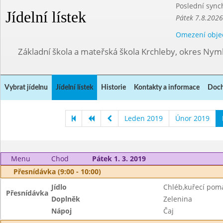
Poslední sync
Jídelní lístek
Pátek 7.8.2026
Omezení obje
Základní škola a mateřská škola Krchleby, okres Ny
Vybrat jídelnu
Jídelní lístek
Historie
Kontakty a informace
Doch
Leden 2019
Únor 2019
Menu
Chod
Pátek 1. 3. 2019
Přesnídávka (9:00 - 10:00)
Jídlo
Chléb,kuřecí pom
Přesnídávka
Doplněk
Zelenina
Nápoj
Čaj