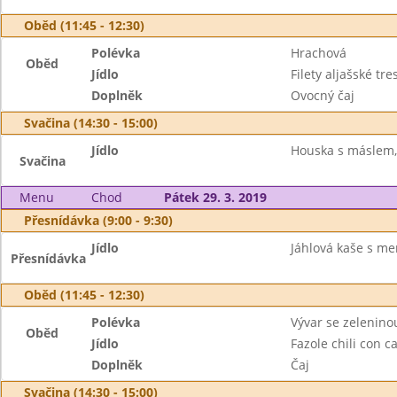
Oběd (11:45 - 12:30)
Polévka
Hrachová
Oběd
Jídlo
Filety aljašské t
Doplněk
Ovocný čaj
Svačina (14:30 - 15:00)
Jídlo
Houska s máslem, 
Svačina
Menu
Chod
Pátek 29. 3. 2019
Přesnídávka (9:00 - 9:30)
Jídlo
Jáhlová kaše s me
Přesnídávka
Oběd (11:45 - 12:30)
Polévka
Vývar se zelenino
Oběd
Jídlo
Fazole chili con c
Doplněk
Čaj
Svačina (14:30 - 15:00)