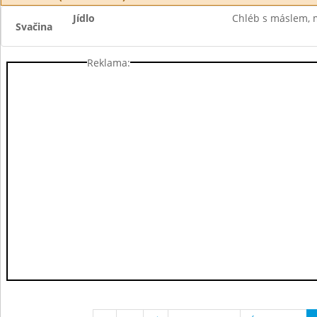
Jídlo
Chléb s máslem, m
Svačina
Reklama: