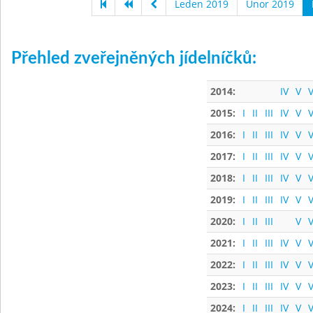
Leden 2019
Únor 2019
Přehled zveřejněných jídelníčků:
2014:
IV
V
V
2015:
I
II
III
IV
V
V
2016:
I
II
III
IV
V
V
2017:
I
II
III
IV
V
V
2018:
I
II
III
IV
V
V
2019:
I
II
III
IV
V
V
2020:
I
II
III
V
V
2021:
I
II
III
IV
V
V
2022:
I
II
III
IV
V
V
2023:
I
II
III
IV
V
V
2024:
I
II
III
IV
V
V