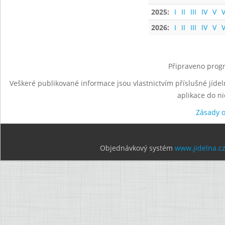
2025:
I
II
III
IV
V
V
2026:
I
II
III
IV
V
V
Připraveno progr
Veškeré publikované informace jsou vlastnictvím příslušné jídel
aplikace do n
Zásady 
Objednávkový systém
www.jidelna.c