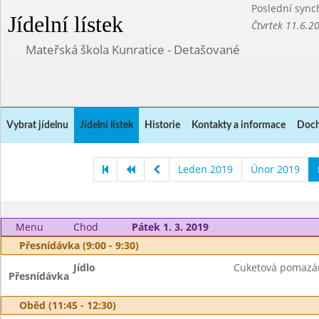
Poslední sync
Jídelní lístek
Čtvrtek 11.6.2
Mateřská škola Kunratice - Detašované
Vybrat jídelnu
Jídelní lístek
Historie
Kontakty a informace
Doch
Leden 2019
Únor 2019
Menu
Chod
Pátek 1. 3. 2019
Přesnídávka (9:00 - 9:30)
Jídlo
Cuketová pomazán
Přesnídávka
Oběd (11:45 - 12:30)