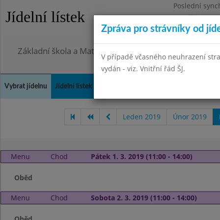
Poslední sync
Jídelní lístek
Pondělí 27.7.2
Zpráva pro strávníky od jíd
Omezení obje
Základní škola a Mateřská škola, Praha 4, Ohradní 49
V případě včasného neuhrazení str
vydán - viz. Vnitřní řád ŠJ.
Vybrat jídelnu
Jídelní lístek
Historie
Kontakty a informace
Doch
Leden 2019
Únor 2019
Menu
Chod
Pátek 1. 3. 2019 (11:00 - 14:00)
Oběd
Menu
Chod
Sobota 2. 3. 2019 (11:00 - 14:00)
Oběd