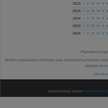
2022:
I
II
III
IV
V
V
2023:
I
II
III
IV
V
V
2024:
I
II
III
IV
V
V
2025:
I
II
III
IV
V
V
2026:
I
II
III
IV
V
V
Připraveno progr
Veškeré publikované informace jsou vlastnictvím příslušné jídel
aplikace do n
Zásady 
Objednávkový systém
www.jidelna.c