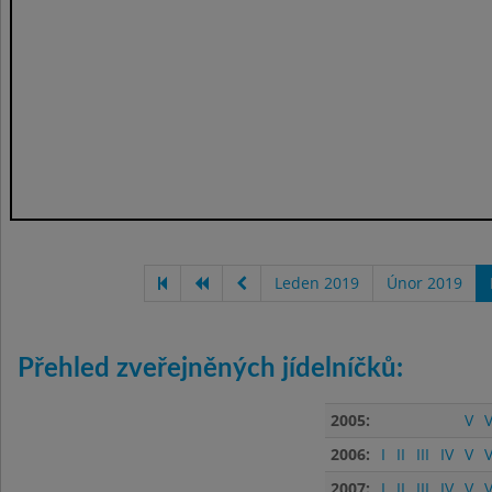
Leden 2019
Únor 2019
Přehled zveřejněných jídelníčků:
2005:
V
V
2006:
I
II
III
IV
V
V
2007:
I
II
III
IV
V
V