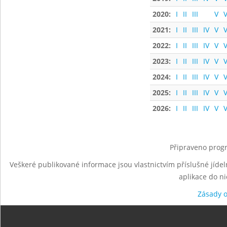
2020:
I
II
III
V
V
2021:
I
II
III
IV
V
V
2022:
I
II
III
IV
V
V
2023:
I
II
III
IV
V
V
2024:
I
II
III
IV
V
V
2025:
I
II
III
IV
V
V
2026:
I
II
III
IV
V
V
Připraveno progr
Veškeré publikované informace jsou vlastnictvím příslušné jídel
aplikace do n
Zásady 