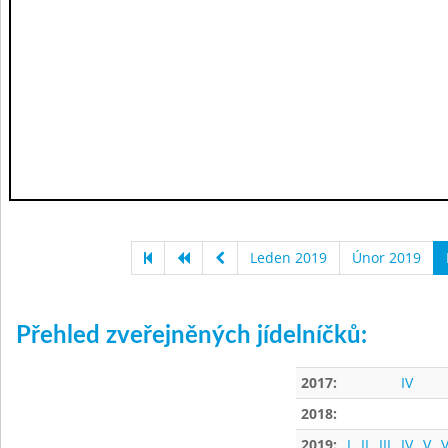
Leden 2019
Únor 2019
Přehled zveřejněných jídelníčků:
2017:
IV
2018:
2019:
I
II
III
IV
V
V