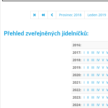
Prosinec 2018
Leden 2019
Přehled zveřejněných jídelníčků:
2016:
2017:
I
II
III
IV
V
V
2018:
I
II
III
IV
V
V
2019:
I
II
III
IV
V
V
2020:
I
II
III
IV
V
V
2021:
I
II
III
IV
V
V
2022:
I
II
III
IV
V
V
2023:
I
II
III
IV
V
V
2024:
I
II
III
IV
V
V