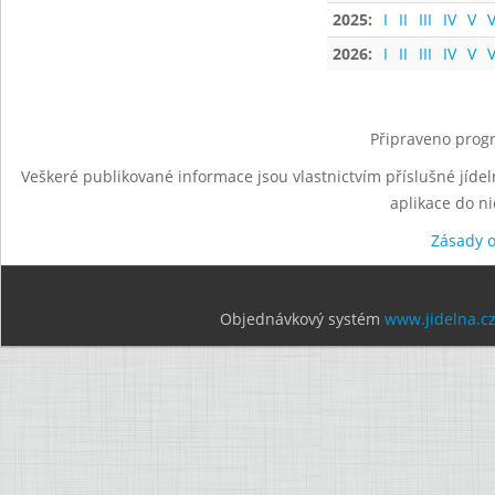
2025:
I
II
III
IV
V
V
2026:
I
II
III
IV
V
V
Připraveno progr
Veškeré publikované informace jsou vlastnictvím příslušné jídel
aplikace do n
Zásady 
Objednávkový systém
www.jidelna.c