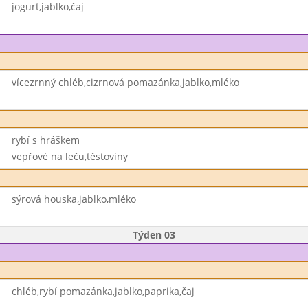
jogurt,jablko,čaj
vícezrnný chléb,cizrnová pomazánka,jablko,mléko
rybí s hráškem
vepřové na leču,těstoviny
sýrová houska,jablko,mléko
Týden 03
chléb,rybí pomazánka,jablko,paprika,čaj