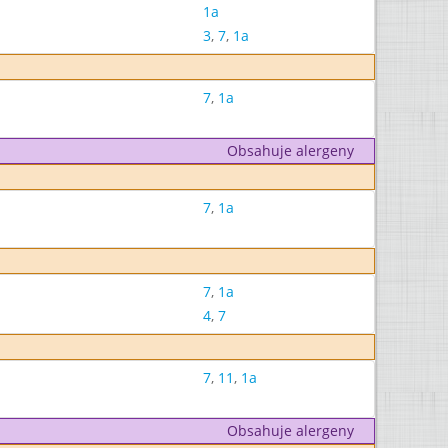
1a
3
,
7
,
1a
7
,
1a
Obsahuje alergeny
7
,
1a
7
,
1a
4
,
7
7
,
11
,
1a
Obsahuje alergeny