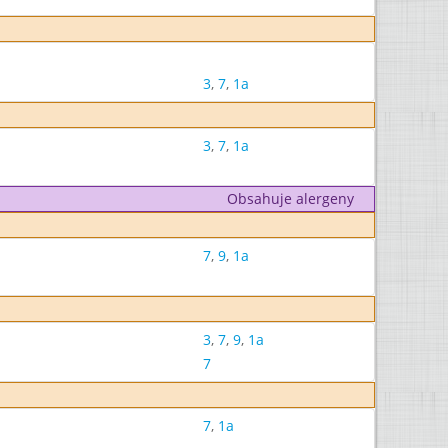
3
,
7
,
1a
3
,
7
,
1a
Obsahuje alergeny
7
,
9
,
1a
3
,
7
,
9
,
1a
7
7
,
1a