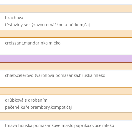
hrachová
těstoviny se sýrovou omáčkou a pórkem,čaj
croissant,mandarinka,mléko
chléb,celerovo-tvarohová pomazánka,hruška,mléko
drůbková s drobením
pečené kuře,brambory,kompot,čaj
tmavá houska,pomazánkové máslo,paprika,ovoce,mléko