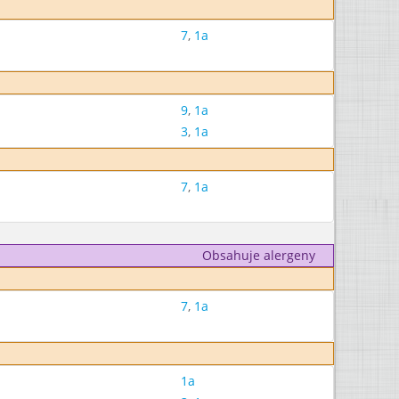
7
,
1a
9
,
1a
3
,
1a
7
,
1a
Obsahuje alergeny
7
,
1a
1a