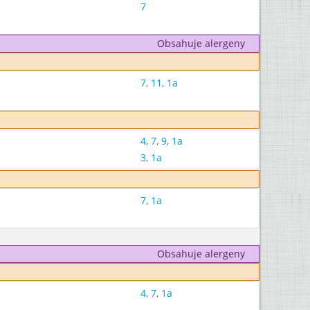
7
Obsahuje alergeny
7
,
11
,
1a
4
,
7
,
9
,
1a
3
,
1a
7
,
1a
Obsahuje alergeny
4
,
7
,
1a