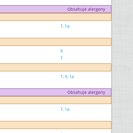
Obsahuje alergeny
7
,
1a
9
7
7
,
9
,
1a
Obsahuje alergeny
7
,
1a