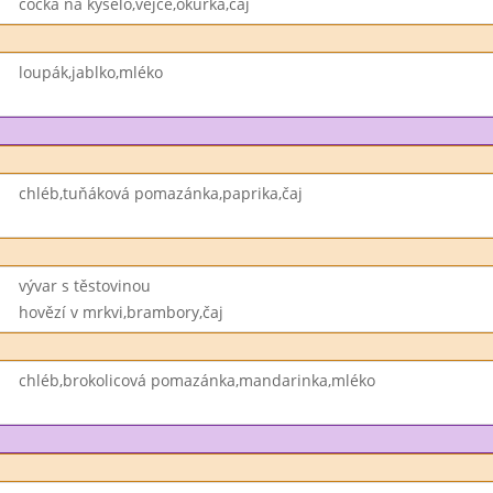
čočka na kyselo,vejce,okurka,čaj
loupák,jablko,mléko
chléb,tuňáková pomazánka,paprika,čaj
vývar s těstovinou
hovězí v mrkvi,brambory,čaj
chléb,brokolicová pomazánka,mandarinka,mléko