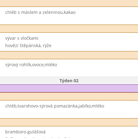
chléb s máslem a zeleninou,kakao
vývar s vločkami
hovězí štěpánská, rýže
sýrový rohlík,ovoce,mléko
Týden 02
chléb,tvarohovo-sýrová pomazánka,jablko,mléko
bramboro-gulášová