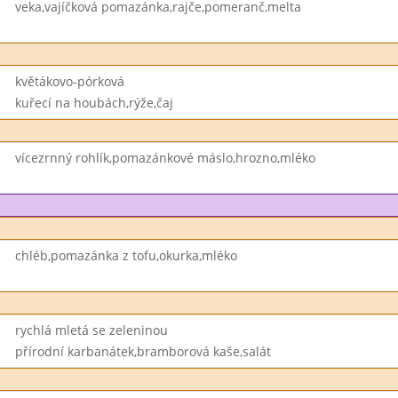
veka,vajíčková pomazánka,rajče,pomeranč,melta
květákovo-pórková
kuřecí na houbách,rýže,čaj
vícezrnný rohlík,pomazánkové máslo,hrozno,mléko
chléb,pomazánka z tofu,okurka,mléko
rychlá mletá se zeleninou
přírodní karbanátek,bramborová kaše,salát