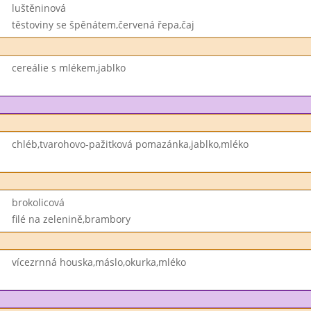
luštěninová
těstoviny se špěnátem,červená řepa,čaj
cereálie s mlékem,jablko
chléb,tvarohovo-pažitková pomazánka,jablko,mléko
brokolicová
filé na zelenině,brambory
vícezrnná houska,máslo,okurka,mléko