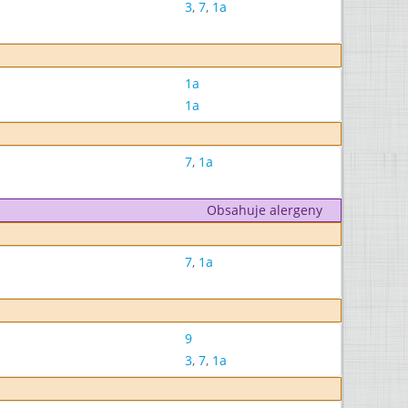
3
,
7
,
1a
1a
1a
7
,
1a
Obsahuje alergeny
7
,
1a
9
3
,
7
,
1a