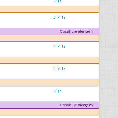
3
,
1a
3
,
7
,
1a
Obsahuje alergeny
4
,
7
,
1a
3
,
9
,
1a
7
,
1a
Obsahuje alergeny