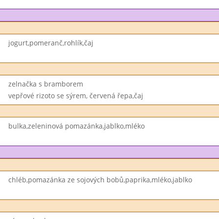
jogurt,pomeranč,rohlík,čaj
zelnačka s bramborem
vepřové rizoto se sýrem, červená řepa,čaj
bulka,zeleninová pomazánka,jablko,mléko
chléb,pomazánka ze sojových bobů,paprika,mléko,jablko