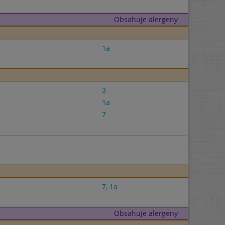
Obsahuje alergeny
1a
3
1a
7
7
,
1a
Obsahuje alergeny