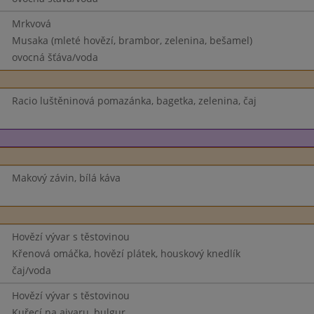
Mrkvová
Musaka (mleté hovězí, brambor, zelenina, bešamel)
ovocná šťáva/voda
Racio luštěninová pomazánka, bagetka, zelenina, čaj
Makový závin, bílá káva
Hovězí vývar s těstovinou
Křenová omáčka, hovězí plátek, houskový knedlík
čaj/voda
Hovězí vývar s těstovinou
Kuřecí na ajvaru, bulgur