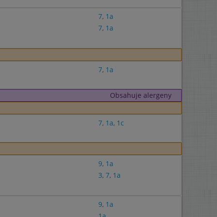
7
,
1a
7
,
1a
7
,
1a
Obsahuje alergeny
7
,
1a
,
1c
9
,
1a
3
,
7
,
1a
9
,
1a
1a