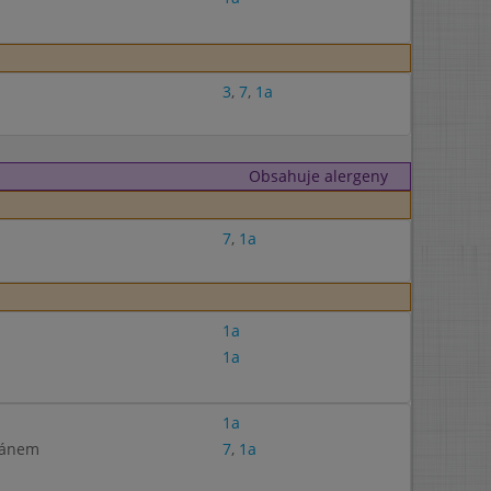
3
,
7
,
1a
Obsahuje alergeny
7
,
1a
1a
1a
1a
zánem
7
,
1a