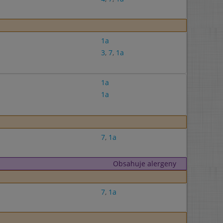
1a
3
,
7
,
1a
1a
1a
7
,
1a
Obsahuje alergeny
7
,
1a