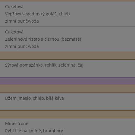
Cuketová
Vepřový segedínský guláš, chléb
zimní punč/voda
Cuketová
Zeleninové rizoto s cizrnou (bezmasé)
zimní punč/voda
Sýrová pomazánka, rohlík, zelenina, čaj
Džem, máslo, chléb, bílá káva
Minestrone
Rybí filé na kmíně, brambory