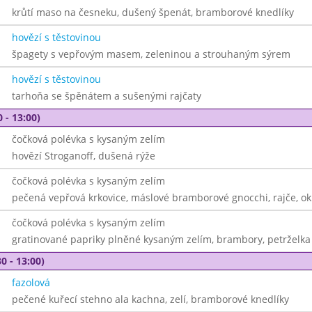
krůtí maso na česneku, dušený špenát, bramborové knedlíky
hovězí s těstovinou
špagety s vepřovým masem, zeleninou a strouhaným sýrem
hovězí s těstovinou
tarhoňa se špěnátem a sušenými rajčaty
 - 13:00)
čočková polévka s kysaným zelím
hovězí Stroganoff, dušená rýže
čočková polévka s kysaným zelím
pečená vepřová krkovice, máslové bramborové gnocchi, rajče, o
čočková polévka s kysaným zelím
gratinované papriky plněné kysaným zelím, brambory, petrželka
0 - 13:00)
fazolová
pečené kuřecí stehno ala kachna, zelí, bramborové knedlíky