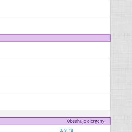
Obsahuje alergeny
3
,
9
,
1a