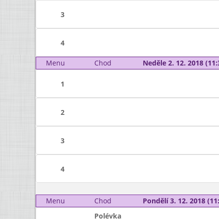
3
4
Menu
Chod
Neděle 2. 12. 2018 (11:
1
2
3
4
Menu
Chod
Pondělí 3. 12. 2018 (11:
Polévka