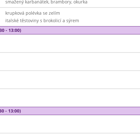
smažený karbanátek, brambory, okurka
krupková polévka se zelím
italské těstoviny s brokolicí a sýrem
30 - 13:00)
30 - 13:00)