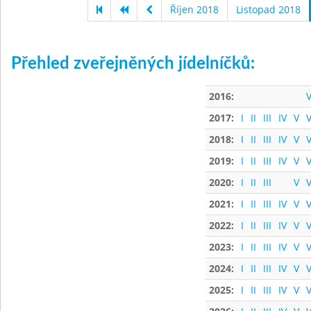
Říjen 2018
Listopad 2018
Přehled zveřejněných jídelníčků:
2016:
V
2017:
I
II
III
IV
V
V
2018:
I
II
III
IV
V
V
2019:
I
II
III
IV
V
V
2020:
I
II
III
V
V
2021:
I
II
III
IV
V
V
2022:
I
II
III
IV
V
V
2023:
I
II
III
IV
V
V
2024:
I
II
III
IV
V
V
2025:
I
II
III
IV
V
V