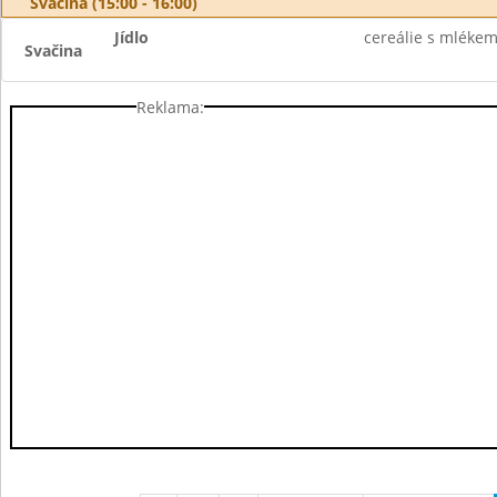
Svačina (15:00 - 16:00)
Jídlo
cereálie s mlékem
Svačina
Reklama: