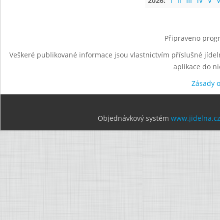
2026:
I
II
III
IV
V
V
Připraveno progr
Veškeré publikované informace jsou vlastnictvím příslušné jídel
aplikace do n
Zásady 
Objednávkový systém
www.jidelna.c