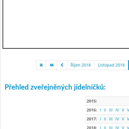
Říjen 2018
Listopad 2018
Přehled zveřejněných jídelníčků:
2015:
2016:
I
II
III
IV
V
V
2017:
I
II
III
IV
V
V
2018:
I
II
III
IV
V
V