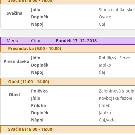
Svačina (15:00 - 16:00)
Jídlo
Sloníci jablko-sko
Svačina
Doplněk
Ovoce
Nápoj
Čaj
Menu
Chod
Pondělí 17. 12. 2018
Přesnídávka (9:00 - 10:00)
Jídlo
Rohlík,sýr žervé
Přesnídávka
Doplněk
Jablko
Nápoj
Čaj
Oběd (11:00 - 14:00)
Polévka
Zeleninová s bul
Oběd
Jídlo
Kovbojské fazole
Příloha
Chléb
Doplněk
Jablko
Nápoj
Čaj,voda
Svačina (15:00 - 16:00)