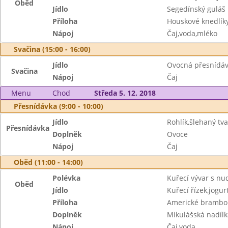
Oběd
Jídlo
Segedínský guláš
Příloha
Houskové knedlík
Nápoj
Čaj,voda,mléko
Svačina (15:00 - 16:00)
Jídlo
Ovocná přesnídáv
Svačina
Nápoj
Čaj
Menu
Chod
Středa 5. 12. 2018
Přesnídávka (9:00 - 10:00)
Jídlo
Rohlík,šlehaný tv
Přesnídávka
Doplněk
Ovoce
Nápoj
Čaj
Oběd (11:00 - 14:00)
Polévka
Kuřecí vývar s nu
Oběd
Jídlo
Kuřecí řízek,jogur
Příloha
Americké brambo
Doplněk
Mikulášská nadílk
Nápoj
Čaj,voda