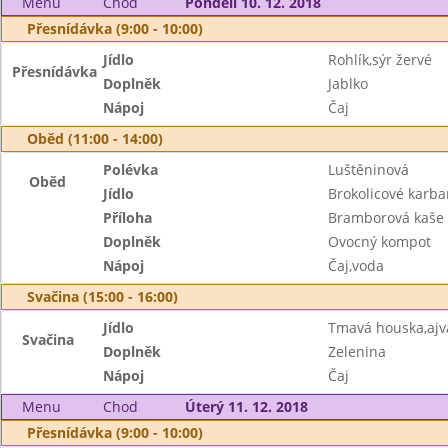
Menu
Chod
Pondělí 10. 12. 2018
Přesnídávka (9:00 - 10:00)
Jídlo
Rohlík,sýr žervé
Přesnídávka
Doplněk
Jablko
Nápoj
Čaj
Oběd (11:00 - 14:00)
Polévka
Luštěninová
Oběd
Jídlo
Brokolicové karba
Příloha
Bramborová kaše
Doplněk
Ovocný kompot
Nápoj
Čaj,voda
Svačina (15:00 - 16:00)
Jídlo
Tmavá houska,aj
Svačina
Doplněk
Zelenina
Nápoj
Čaj
Menu
Chod
Úterý 11. 12. 2018
Přesnídávka (9:00 - 10:00)