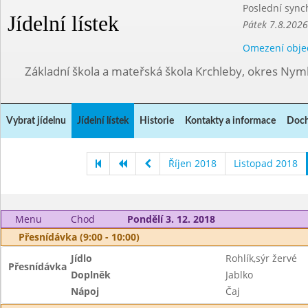
Poslední sync
Jídelní lístek
Pátek 7.8.2026
Omezení obje
Základní škola a mateřská škola Krchleby, okres Ny
Vybrat jídelnu
Jídelní lístek
Historie
Kontakty a informace
Doch
Říjen 2018
Listopad 2018
Menu
Chod
Pondělí 3. 12. 2018
Přesnídávka (9:00 - 10:00)
Jídlo
Rohlík,sýr žervé
Přesnídávka
Doplněk
Jablko
Nápoj
Čaj