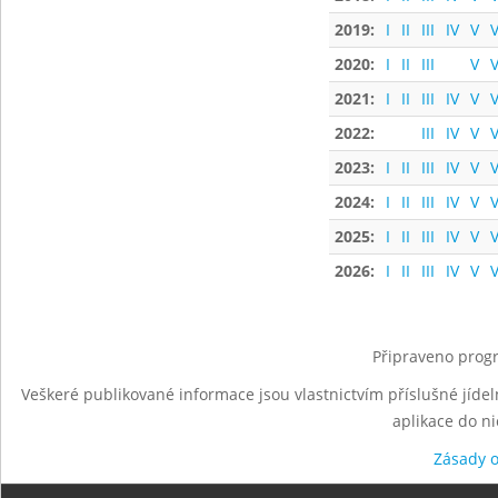
2019:
I
II
III
IV
V
V
2020:
I
II
III
V
V
2021:
I
II
III
IV
V
V
2022:
III
IV
V
V
2023:
I
II
III
IV
V
V
2024:
I
II
III
IV
V
V
2025:
I
II
III
IV
V
V
2026:
I
II
III
IV
V
V
Připraveno progr
Veškeré publikované informace jsou vlastnictvím příslušné jídel
aplikace do n
Zásady 