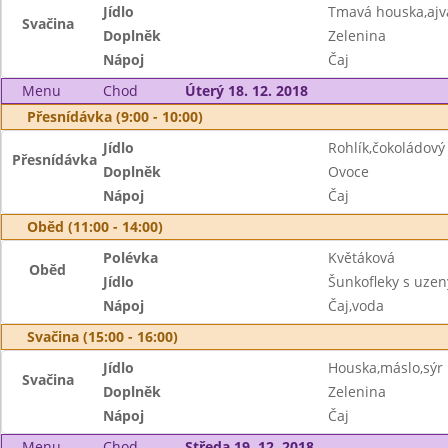
Jídlo
Tmavá houska,aj
Svačina
Doplněk
Zelenina
Nápoj
Čaj
Menu
Chod
Úterý 18. 12. 2018
Přesnídávka (9:00 - 10:00)
Jídlo
Rohlík,čokoládový
Přesnídávka
Doplněk
Ovoce
Nápoj
Čaj
Oběd (11:00 - 14:00)
Polévka
Květáková
Oběd
Jídlo
Šunkofleky s uze
Nápoj
Čaj,voda
Svačina (15:00 - 16:00)
Jídlo
Houska,máslo,sýr
Svačina
Doplněk
Zelenina
Nápoj
Čaj
Menu
Chod
Středa 19. 12. 2018