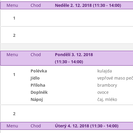
Menu
Chod
Neděle 2. 12. 2018 (11:30 - 14:00)
1
2
Menu
Chod
Pondělí 3. 12. 2018
(11:30 - 14:00)
Polévka
kulajda
1
Jídlo
vepřové maso peč
Příloha
brambory
Doplněk
ovoce
Nápoj
čaj, mléko
2
Menu
Chod
Úterý 4. 12. 2018 (11:30 - 14:00)