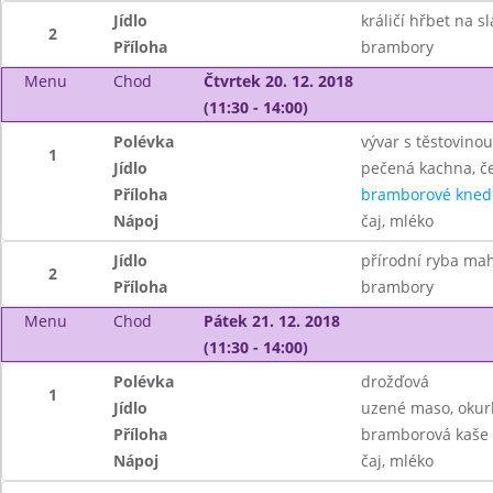
Jídlo
králičí hřbet na s
2
Příloha
brambory
Menu
Chod
Čtvrtek 20. 12. 2018
(11:30 - 14:00)
Polévka
vývar s těstovinou
1
Jídlo
pečená kachna, če
Příloha
bramborové knedl
Nápoj
čaj, mléko
Jídlo
přírodní ryba ma
2
Příloha
brambory
Menu
Chod
Pátek 21. 12. 2018
(11:30 - 14:00)
Polévka
drožďová
1
Jídlo
uzené maso, okur
Příloha
bramborová kaše
Nápoj
čaj, mléko