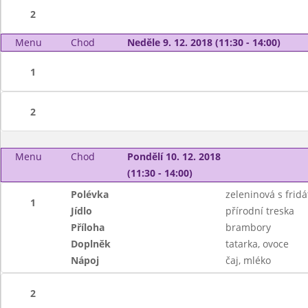
2
Menu
Chod
Neděle 9. 12. 2018 (11:30 - 14:00)
1
2
Menu
Chod
Pondělí 10. 12. 2018
(11:30 - 14:00)
Polévka
zeleninová s frid
1
Jídlo
přírodní treska
Příloha
brambory
Doplněk
tatarka, ovoce
Nápoj
čaj, mléko
2