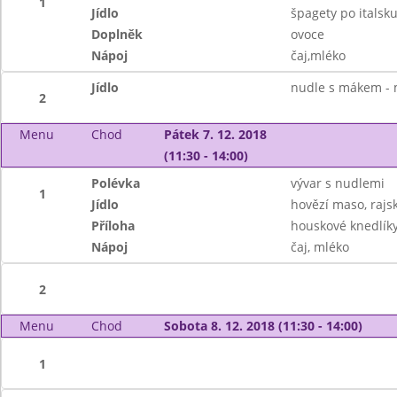
1
Jídlo
špagety po italsku
Doplněk
ovoce
Nápoj
čaj,mléko
Jídlo
nudle s mákem - m
2
Menu
Chod
Pátek 7. 12. 2018
(11:30 - 14:00)
Polévka
vývar s nudlemi
1
Jídlo
hovězí maso, raj
Příloha
houskové knedlík
Nápoj
čaj, mléko
2
Menu
Chod
Sobota 8. 12. 2018 (11:30 - 14:00)
1