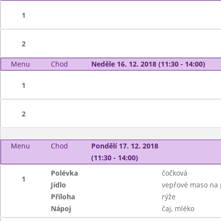
1
2
Menu
Chod
Neděle 16. 12. 2018 (11:30 - 14:00)
1
2
Menu
Chod
Pondělí 17. 12. 2018
(11:30 - 14:00)
Polévka
čočková
1
Jídlo
vepřové maso na 
Příloha
rýže
Nápoj
čaj, mléko