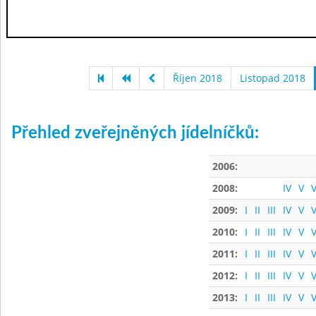
Říjen 2018
Listopad 2018
Přehled zveřejněných jídelníčků:
2006:
2008:
IV
V
V
2009:
I
II
III
IV
V
V
2010:
I
II
III
IV
V
V
2011:
I
II
III
IV
V
V
2012:
I
II
III
IV
V
V
2013:
I
II
III
IV
V
V