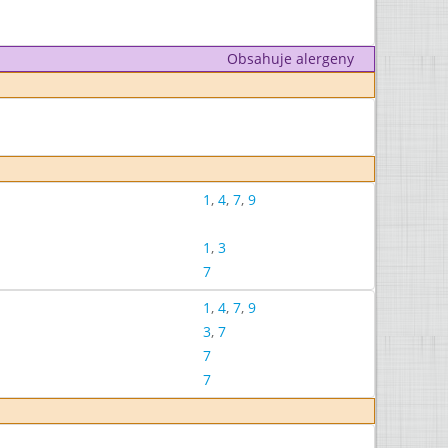
Obsahuje alergeny
1
,
4
,
7
,
9
1
,
3
7
1
,
4
,
7
,
9
3
,
7
7
7