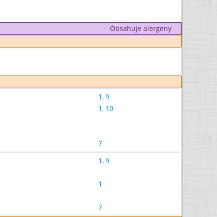
Obsahuje alergeny
1
,
9
1
,
10
7
1
,
9
1
7