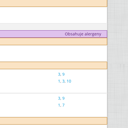
Obsahuje alergeny
3
,
9
1
,
3
,
10
3
,
9
1
,
7