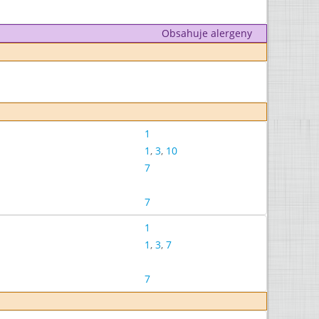
Obsahuje alergeny
1
1
,
3
,
10
7
7
1
1
,
3
,
7
7