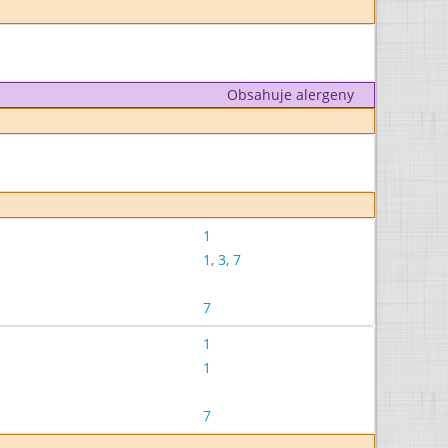
Obsahuje alergeny
1
1
,
3
,
7
7
1
1
7