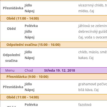
Jídlo
vícezrnný chléb, 
Přesnídávka
Nápoj
mléko, čaj
Oběd (11:00 - 14:00)
Polévka
jáhlová se zeleni
Oběd
Jídlo
debrecínský guláš
Nápoj
čaj, voda s ovoc
Odpolední svačina (15:00 - 16:00)
Jídlo
chléb, máslo, smě
Odpolední
Nápoj
kakao, čaj
svačina
Menu
Chod
Středa 19. 12. 2018
Přesnídávka (9:00 - 10:00)
Jídlo
grahamové pečivo
Přesnídávka
Nápoj
bílá káva, čaj
Oběd (11:00 - 14:00)
Polévka
fazolová