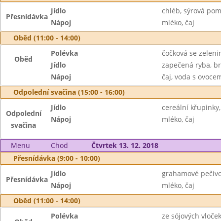
Jídlo
chléb, sýrová pom
Přesnídávka
Nápoj
mléko, čaj
Oběd (11:00 - 14:00)
Polévka
čočková se zeleni
Oběd
Jídlo
zapečená ryba, br
Nápoj
čaj, voda s ovoc
Odpolední svačina (15:00 - 16:00)
Jídlo
cereální křupinky
Odpolední
Nápoj
mléko, čaj
svačina
Menu
Chod
Čtvrtek 13. 12. 2018
Přesnídávka (9:00 - 10:00)
Jídlo
grahamové pečivo
Přesnídávka
Nápoj
mléko, čaj
Oběd (11:00 - 14:00)
Polévka
ze sójových vloče