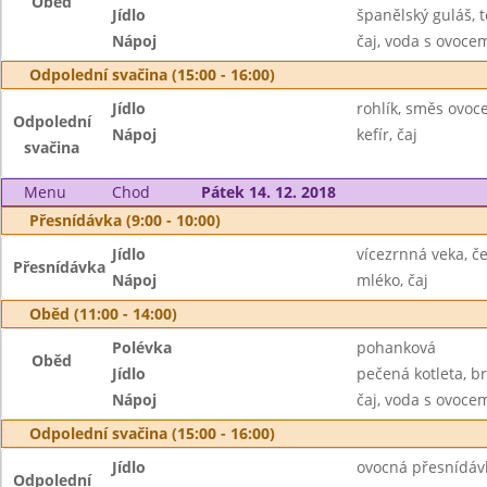
Oběd
Jídlo
španělský guláš, t
Nápoj
čaj, voda s ovoc
Odpolední svačina (15:00 - 16:00)
Jídlo
rohlík, směs ovoc
Odpolední
Nápoj
kefír, čaj
svačina
Menu
Chod
Pátek 14. 12. 2018
Přesnídávka (9:00 - 10:00)
Jídlo
vícezrnná veka, 
Přesnídávka
Nápoj
mléko, čaj
Oběd (11:00 - 14:00)
Polévka
pohanková
Oběd
Jídlo
pečená kotleta, 
Nápoj
čaj, voda s ovoc
Odpolední svačina (15:00 - 16:00)
Jídlo
ovocná přesnídávk
Odpolední