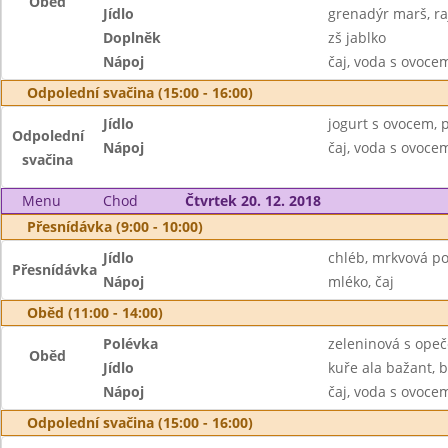
Oběd
Jídlo
grenadýr marš, ra
Doplněk
zš jablko
Nápoj
čaj, voda s ovoc
Odpolední svačina (15:00 - 16:00)
Jídlo
jogurt s ovocem, p
Odpolední
Nápoj
čaj, voda s ovoc
svačina
Menu
Chod
Čtvrtek 20. 12. 2018
Přesnídávka (9:00 - 10:00)
Jídlo
chléb, mrkvová p
Přesnídávka
Nápoj
mléko, čaj
Oběd (11:00 - 14:00)
Polévka
zeleninová s ope
Oběd
Jídlo
kuře ala bažant, 
Nápoj
čaj, voda s ovoc
Odpolední svačina (15:00 - 16:00)