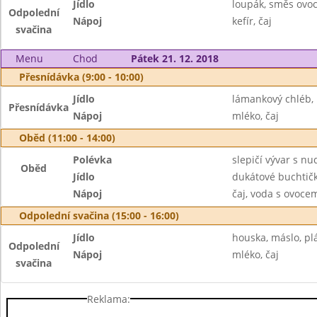
Jídlo
loupák, směs ovo
Odpolední
Nápoj
kefír, čaj
svačina
Menu
Chod
Pátek 21. 12. 2018
Přesnídávka (9:00 - 10:00)
Jídlo
lámankový chléb,
Přesnídávka
Nápoj
mléko, čaj
Oběd (11:00 - 14:00)
Polévka
slepičí vývar s nu
Oběd
Jídlo
dukátové buchtič
Nápoj
čaj, voda s ovoc
Odpolední svačina (15:00 - 16:00)
Jídlo
houska, máslo, pl
Odpolední
Nápoj
mléko, čaj
svačina
Reklama: