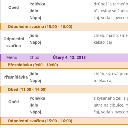
Polévka
drůbeží s tarhoň
Oběd
Jídlo
těstoviny se špen
Nápoj
čaj, voda s ovoc
Odpolední svačina (15:00 - 16:00)
Jídlo
chléb, máslo, smě
Odpolední
Nápoj
kakao, čaj
svačina
Menu
Chod
Úterý 4. 12. 2018
Přesnídávka (9:00 - 10:00)
Jídlo
chléb, sýrová pom
Přesnídávka
Nápoj
mléko, čaj
Oběd (11:00 - 14:00)
Polévka
z kysaného zelí s
Oběd
Jídlo
játra na cibulce, r
Nápoj
čaj, voda s ovoc
Odpolední svačina (15:00 - 16:00)