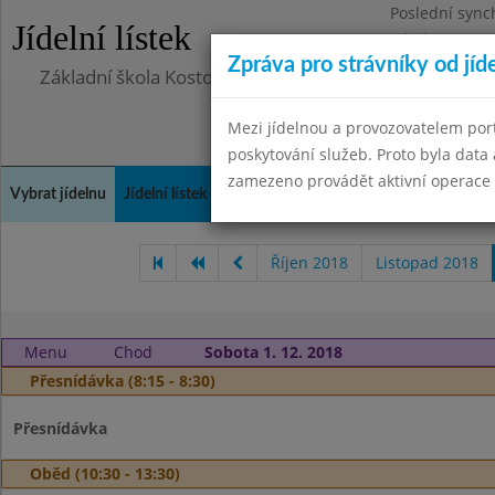
Poslední sync
Jídelní lístek
Pátek 29.8.20
Zpráva pro strávníky od jíd
Základní škola Kostomlaty nad Labem, příspěvková o
Mezi jídelnou a provozovatelem por
poskytování služeb. Proto byla dat
zamezeno provádět aktivní operace (
Vybrat jídelnu
Jídelní lístek
Historie
Kontakty a informace
Doch
Říjen 2018
Listopad 2018
Menu
Chod
Sobota 1. 12. 2018
Přesnídávka (8:15 - 8:30)
Přesnídávka
Oběd (10:30 - 13:30)