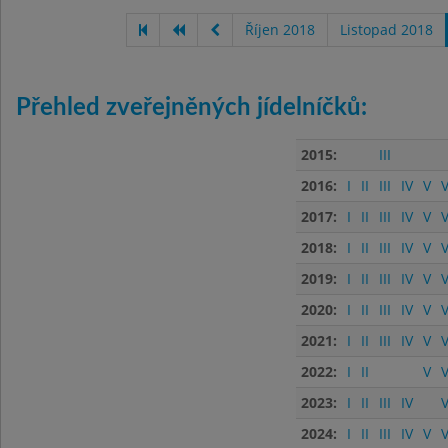
Říjen 2018
Listopad 2018
Přehled zveřejněných jídelníčků:
2015:
III
2016:
I
II
III
IV
V
V
2017:
I
II
III
IV
V
V
2018:
I
II
III
IV
V
V
2019:
I
II
III
IV
V
V
2020:
I
II
III
IV
V
V
2021:
I
II
III
IV
V
V
2022:
I
II
V
V
2023:
I
II
III
IV
V
2024:
I
II
III
IV
V
V