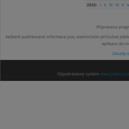
2025:
I
II
III
IV
V
V
Připraveno progr
Veškeré publikované informace jsou vlastnictvím příslušné jídel
aplikace do n
Zásady 
Objednávkový systém
www.jidelna.c