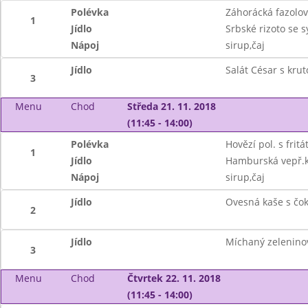
Polévka
Záhorácká fazolo
1
Jídlo
Srbské rizoto se 
Nápoj
sirup,čaj
Jídlo
Salát César s kru
3
Menu
Chod
Středa 21. 11. 2018
(11:45 - 14:00)
Polévka
Hovězí pol. s frit
1
Jídlo
Hamburská vepř.k
Nápoj
sirup,čaj
Jídlo
Ovesná kaše s čo
2
Jídlo
Míchaný zeleninov
3
Menu
Chod
Čtvrtek 22. 11. 2018
(11:45 - 14:00)