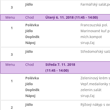
Jídlo
Farmářský salát,pe
3
Menu
Chod
Úterý 6. 11. 2018 (11:45 - 14:00)
Polévka
Francouzská pol.
1
Jídlo
Marinované kuř.p
Doplněk
mích.kompot
Nápoj
sirup,čaj
Jídlo
Středomořský salát
3
Menu
Chod
Středa 7. 11. 2018
(11:45 - 14:00)
Polévka
Zeleninový krém 
1
Jídlo
Vepř.medailonky s
Doplněk
zelenin.salát
Nápoj
sirup,čaj
Jídlo
Rýžový nákyp s ov
2