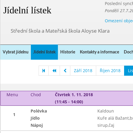
Poslední sync
Jídelní lístek
Pondělí 27.7.2
Omezení obje
Střední škola a Mateřská škola Aloyse Klara
Vybrat jídelnu
Jídelní lístek
Historie
Kontakty a informace
Doch
Září 2018
Říjen 2018
Li
Menu
Chod
Čtvrtek 1. 11. 2018
(11:45 - 14:00)
Polévka
Kaldoun
1
Jídlo
Kuře alá Bažant,b
Nápoj
sirup,čaj