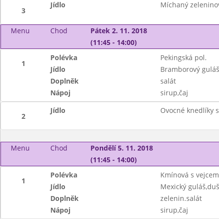
Jídlo
Míchaný zeleninov
3
Menu
Chod
Pátek 2. 11. 2018
(11:45 - 14:00)
Polévka
Pekingská pol.
1
Jídlo
Bramborový guláš
Doplněk
salát
Nápoj
sirup,čaj
Jídlo
Ovocné knedlíky 
2
Menu
Chod
Pondělí 5. 11. 2018
(11:45 - 14:00)
Polévka
Kmínová s vejcem
1
Jídlo
Mexický guláš,duš
Doplněk
zelenin.salát
Nápoj
sirup,čaj