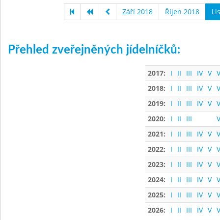
Září 2018
Říjen 2018
Li
Přehled zveřejněných jídelníčků:
2017:
I
II
III
IV
V
V
2018:
I
II
III
IV
V
V
2019:
I
II
III
IV
V
V
2020:
I
II
III
V
2021:
I
II
III
IV
V
V
2022:
I
II
III
IV
V
V
2023:
I
II
III
IV
V
V
2024:
I
II
III
IV
V
V
2025:
I
II
III
IV
V
V
2026:
I
II
III
IV
V
V