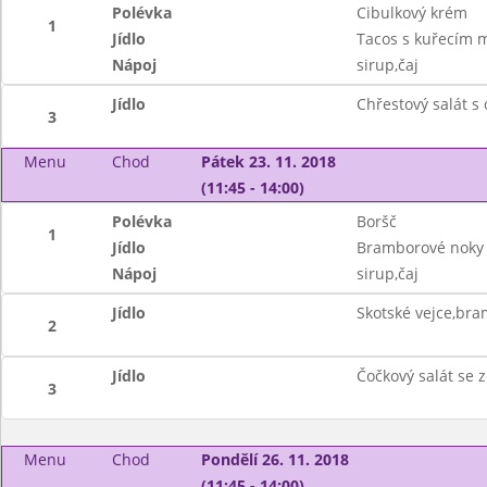
Polévka
Cibulkový krém
1
Jídlo
Tacos s kuřecím m
Nápoj
sirup,čaj
Jídlo
Chřestový salát 
3
Menu
Chod
Pátek 23. 11. 2018
(11:45 - 14:00)
Polévka
Boršč
1
Jídlo
Bramborové noky 
Nápoj
sirup,čaj
Jídlo
Skotské vejce,bra
2
Jídlo
Čočkový salát se 
3
Menu
Chod
Pondělí 26. 11. 2018
(11:45 - 14:00)