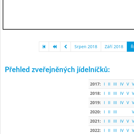
Srpen 2018
Září 2018
Ř
Přehled zveřejněných jídelníčků:
2017:
I
II
III
IV
V
V
2018:
I
II
III
IV
V
V
2019:
I
II
III
IV
V
V
2020:
I
II
III
V
2021:
I
II
III
IV
V
V
2022:
I
II
III
IV
V
V