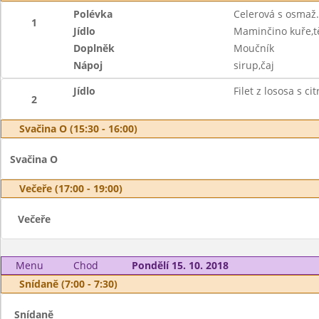
Polévka
Celerová s osmaž
1
Jídlo
Maminčino kuře,t
Doplněk
Moučník
Nápoj
sirup,čaj
Jídlo
Filet z lososa s c
2
Svačina O (15:30 - 16:00)
Svačina O
Večeře (17:00 - 19:00)
Večeře
Menu
Chod
Pondělí 15. 10. 2018
Snídaně (7:00 - 7:30)
Snídaně