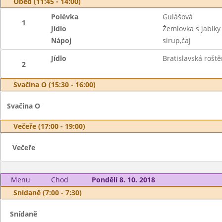
Oběd (11:45 - 14:00)
Polévka
Gulášová
1
Jídlo
Žemlovka s jablky
Nápoj
sirup,čaj
Jídlo
Bratislavská rošt
2
Svačina O (15:30 - 16:00)
Svačina O
Večeře (17:00 - 19:00)
Večeře
Menu
Chod
Pondělí 8. 10. 2018
Snídaně (7:00 - 7:30)
Snídaně