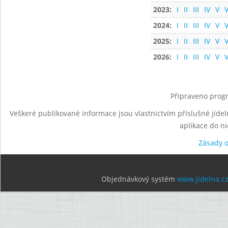
2023:
I
II
III
IV
V
V
2024:
I
II
III
IV
V
V
2025:
I
II
III
IV
V
V
2026:
I
II
III
IV
V
V
Připraveno progr
Veškeré publikované informace jsou vlastnictvím příslušné jídel
aplikace do n
Zásady 
Objednávkový systém
www.jidelna.c