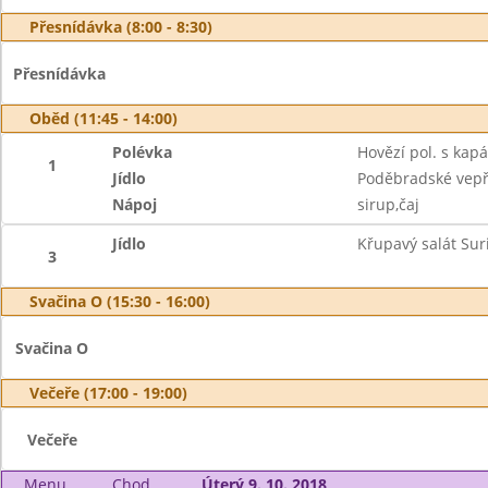
Přesnídávka (8:00 - 8:30)
Přesnídávka
Oběd (11:45 - 14:00)
Polévka
Hovězí pol. s kap
1
Jídlo
Poděbradské vepř
Nápoj
sirup,čaj
Jídlo
Křupavý salát Suri
3
Svačina O (15:30 - 16:00)
Svačina O
Večeře (17:00 - 19:00)
Večeře
Menu
Chod
Úterý 9. 10. 2018