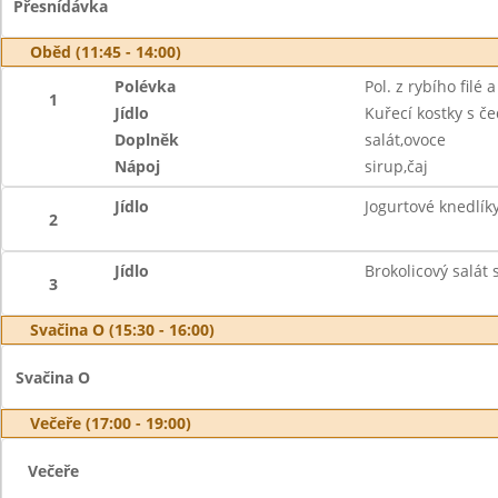
Přesnídávka
Oběd (11:45 - 14:00)
Polévka
Pol. z rybího filé
1
Jídlo
Kuřecí kostky s č
Doplněk
salát,ovoce
Nápoj
sirup,čaj
Jídlo
Jogurtové knedlík
2
Jídlo
Brokolicový salát s
3
Svačina O (15:30 - 16:00)
Svačina O
Večeře (17:00 - 19:00)
Večeře