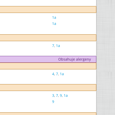
1a
1a
7
,
1a
Obsahuje alergeny
4
,
7
,
1a
3
,
7
,
9
,
1a
9