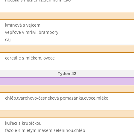
kmínová s vejcem
vepřové v mrkvi, brambory
čaj
cereálie s mlékem, ovoce
Týden 42
chléb,tvarohovo-česneková pomazánka,ovoce,mléko
kuřecí s krupičkou
fazole s mletým masem zeleninou,chléb