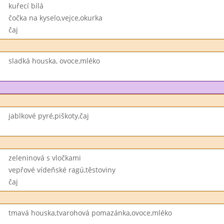
kuřecí bílá
čočka na kyselo,vejce,okurka
čaj
sladká houska, ovoce,mléko
jablkové pyré,piškoty,čaj
zeleninová s vločkami
vepřové vídeňské ragú,těstoviny
čaj
tmavá houska,tvarohová pomazánka,ovoce,mléko