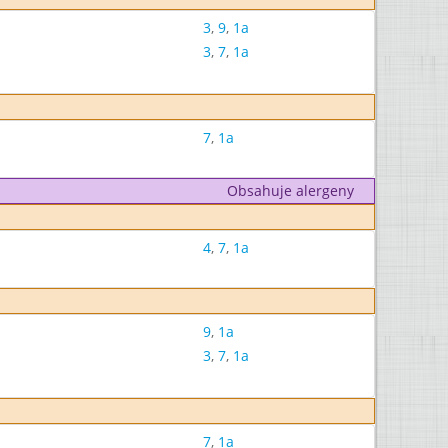
3
,
9
,
1a
3
,
7
,
1a
7
,
1a
Obsahuje alergeny
4
,
7
,
1a
9
,
1a
3
,
7
,
1a
7
,
1a