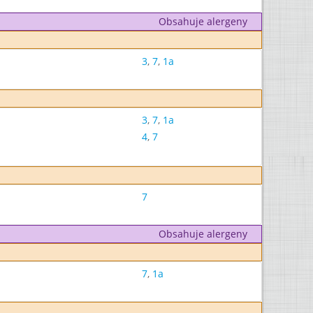
Obsahuje alergeny
3
,
7
,
1a
3
,
7
,
1a
4
,
7
7
Obsahuje alergeny
7
,
1a