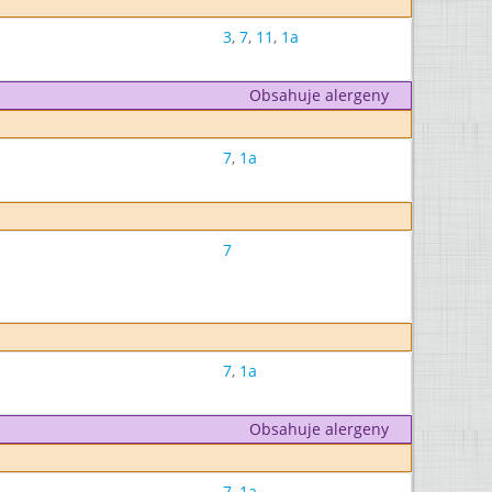
3
,
7
,
11
,
1a
Obsahuje alergeny
7
,
1a
7
7
,
1a
Obsahuje alergeny
7
,
1a