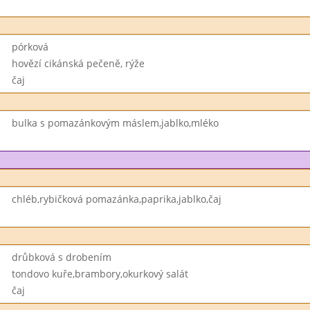
pórková
hovězí cikánská pečeně, rýže
čaj
bulka s pomazánkovým máslem,jablko,mléko
chléb,rybičková pomazánka,paprika,jablko,čaj
drůbková s drobením
tondovo kuře,brambory,okurkový salát
čaj