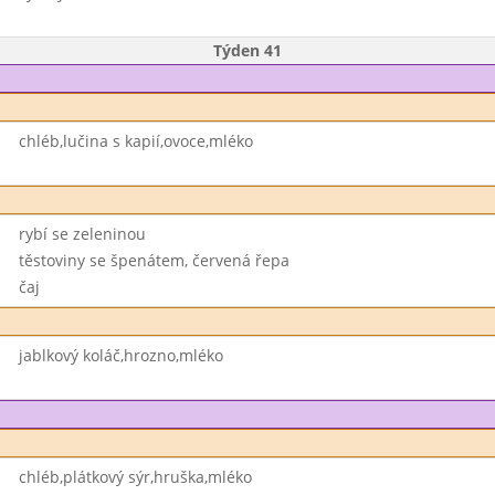
Týden 41
chléb,lučina s kapií,ovoce,mléko
rybí se zeleninou
těstoviny se špenátem, červená řepa
čaj
jablkový koláč,hrozno,mléko
chléb,plátkový sýr,hruška,mléko