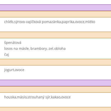
chléb,sýrovo-vajíčková pomazánka,paprika,ovoce,mléko
špenátová
losos na másle, brambory, zel.obloha
čaj
jogurt,ovoce
houska,máslo,strouhaný sýr,kakao,ovoce