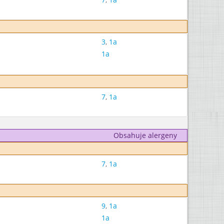
3
,
1a
1a
7
,
1a
Obsahuje alergeny
7
,
1a
9
,
1a
1a