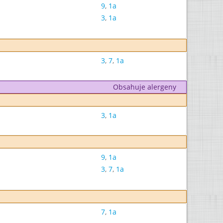
9
,
1a
3
,
1a
3
,
7
,
1a
Obsahuje alergeny
3
,
1a
9
,
1a
3
,
7
,
1a
7
,
1a