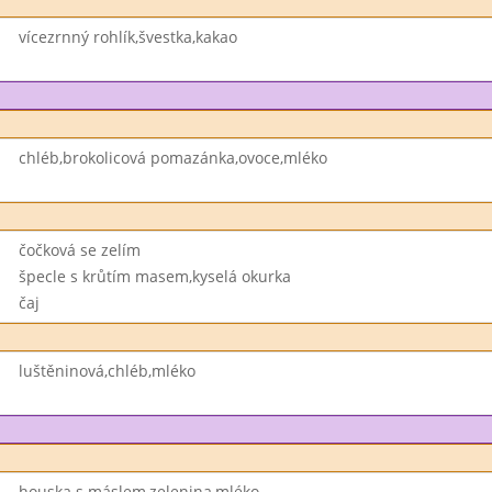
vícezrnný rohlík,švestka,kakao
chléb,brokolicová pomazánka,ovoce,mléko
čočková se zelím
špecle s krůtím masem,kyselá okurka
čaj
luštěninová,chléb,mléko
houska s máslem,zelenina,mléko