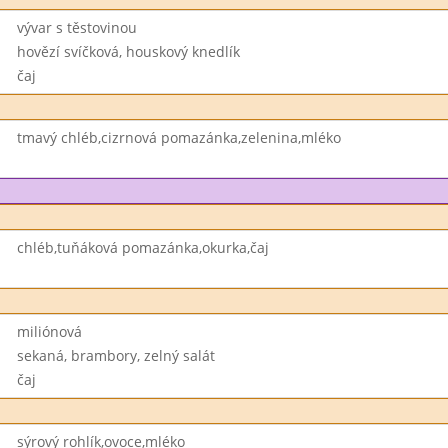
vývar s těstovinou
hovězí svíčková, houskový knedlík
čaj
tmavý chléb,cizrnová pomazánka,zelenina,mléko
chléb,tuňáková pomazánka,okurka,čaj
miliónová
sekaná, brambory, zelný salát
čaj
sýrový rohlík,ovoce,mléko