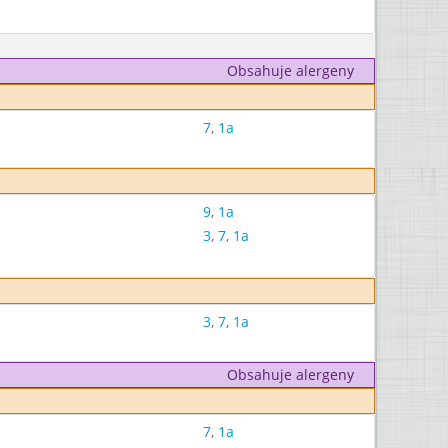
Obsahuje alergeny
7
,
1a
9
,
1a
3
,
7
,
1a
3
,
7
,
1a
Obsahuje alergeny
7
,
1a