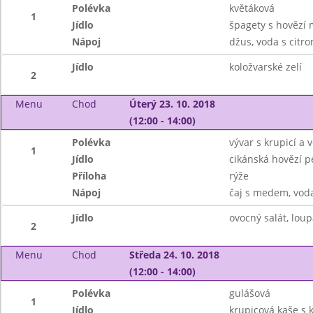
Polévka
květáková
1
Jídlo
špagety s hovězí
Nápoj
džus, voda s citr
Jídlo
koložvarské zelí
2
Menu
Chod
Úterý 23. 10. 2018
(12:00 - 14:00)
Polévka
vývar s krupicí a v
1
Jídlo
cikánská hovězí 
Příloha
rýže
Nápoj
čaj s medem, vod
Jídlo
ovocný salát, lou
2
Menu
Chod
Středa 24. 10. 2018
(12:00 - 14:00)
Polévka
gulášová
1
Jídlo
krupicová kaše s