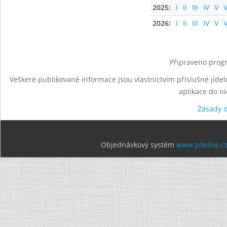
2025:
I
II
III
IV
V
V
2026:
I
II
III
IV
V
V
Připraveno progr
Veškeré publikované informace jsou vlastnictvím příslušné jídel
aplikace do n
Zásady 
Objednávkový systém
www.jidelna.c