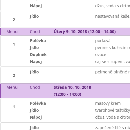
Nápoj
džus, voda s cirt
Jídlo
nastavovaná kaše
2
Menu
Chod
Úterý 9. 10. 2018 (12:00 - 14:00)
Polévka
porková
1
Jídlo
penne s kuřecím 
Doplněk
ovoce
Nápoj
čaj se sirupem, v
Jídlo
pelmeně plněné m
2
Menu
Chod
Středa 10. 10. 2018
(12:00 - 14:00)
Polévka
masový krém
1
Jídlo
tvarohové taštičky
Nápoj
džus, voda s citr
Jídlo
zapečené filé s n