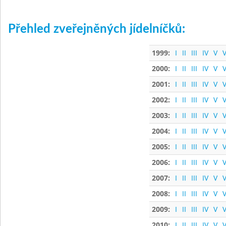
Přehled zveřejněných jídelníčků:
1999:
I
II
III
IV
V
V
2000:
I
II
III
IV
V
V
2001:
I
II
III
IV
V
V
2002:
I
II
III
IV
V
V
2003:
I
II
III
IV
V
V
2004:
I
II
III
IV
V
V
2005:
I
II
III
IV
V
V
2006:
I
II
III
IV
V
V
2007:
I
II
III
IV
V
V
2008:
I
II
III
IV
V
V
2009:
I
II
III
IV
V
V
2010:
I
II
III
IV
V
V