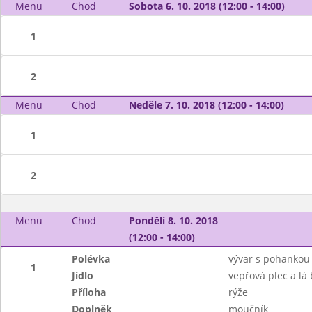
Menu
Chod
Sobota 6. 10. 2018 (12:00 - 14:00)
1
2
Menu
Chod
Neděle 7. 10. 2018 (12:00 - 14:00)
1
2
Menu
Chod
Pondělí 8. 10. 2018
(12:00 - 14:00)
Polévka
vývar s pohankou
1
Jídlo
vepřová plec a lá
Příloha
rýže
Doplněk
moučník