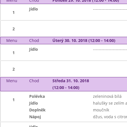
Menu
Chod
Pondělí 29. 10. 2018 (12:00 - 14:00)
Jídlo
------------------------
1
2
Menu
Chod
Úterý 30. 10. 2018 (12:00 - 14:00)
Jídlo
------------------------
1
2
Menu
Chod
Středa 31. 10. 2018
(12:00 - 14:00)
Polévka
zeleninová bílá
1
Jídlo
halušky se zelím 
Doplněk
moučník
Nápoj
džus, voda s citr
Jídlo
------------------------