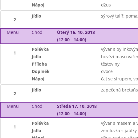
Nápoj
džus
Jídlo
sýrový talíř, poma
2
Menu
Chod
Úterý 16. 10. 2018
(12:00 - 14:00)
Polévka
vývar s bylinkový
1
Jídlo
hovězí maso vaře
Příloha
těstoviny
Doplněk
ovoce
Nápoj
čaj se sirupem, v
Jídlo
zapečená bretaňs
2
Menu
Chod
Středa 17. 10. 2018
(12:00 - 14:00)
Polévka
vývar s masem a v
1
Jídlo
žemlovka s jablky 
Nápoj
džus, voda s citr