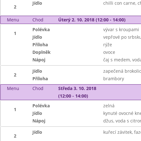
Jídlo
chilli con carne, 
2
Menu
Chod
Úterý 2. 10. 2018 (12:00 - 14:00)
Polévka
vývar s kroupami
1
Jídlo
vepřové po srbsk
Příloha
rýže
Doplněk
ovoce
Nápoj
čaj s medem, vod
Jídlo
zapečená brokolic
2
Příloha
brambory
Menu
Chod
Středa 3. 10. 2018
(12:00 - 14:00)
Polévka
zelná
1
Jídlo
kynuté ovocné kne
Nápoj
džus, voda s citr
Jídlo
kuřecí závitek, fa
2