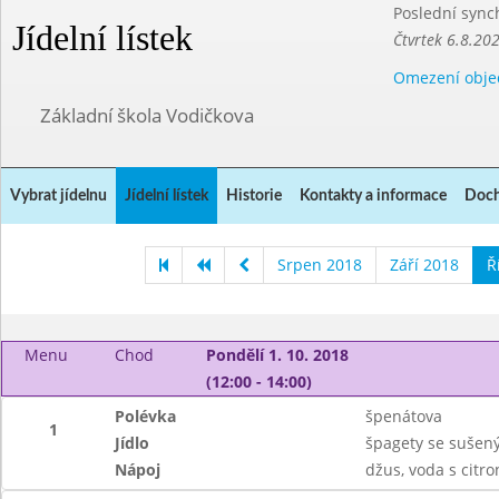
Poslední sync
Jídelní lístek
Čtvrtek 6.8.20
Omezení obje
Základní škola Vodičkova
Vybrat jídelnu
Jídelní lístek
Historie
Kontakty a informace
Doch
Srpen 2018
Září 2018
Ř
Menu
Chod
Pondělí 1. 10. 2018
(12:00 - 14:00)
Polévka
špenátova
1
Jídlo
špagety se sušen
Nápoj
džus, voda s citr