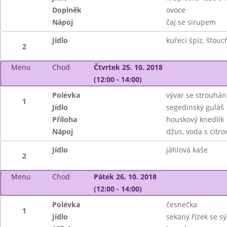
Doplněk
ovoce
Nápoj
čaj se sirupem
Jídlo
kuřecí špíz, šťou
2
Menu
Chod
Čtvrtek 25. 10. 2018
(12:00 - 14:00)
Polévka
vývar se strouhá
1
Jídlo
segedinský guláš
Příloha
houskový knedlík
Nápoj
džus, voda s citr
Jídlo
jáhlová kaše
2
Menu
Chod
Pátek 26. 10. 2018
(12:00 - 14:00)
Polévka
česnečka
1
Jídlo
sekaný řízek se s