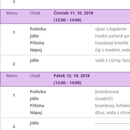
2
Menu
Chod
Čtvrtek 11. 10. 2018
(12:00 - 14:00)
Polévka
vývar s kapáním
1
Jídlo
hovězí pečeně po
Příloha
houskový knedlík
Nápoj
čaj s medem, vod
Jídlo
salát z cizrny, fa
2
Menu
Chod
Pátek 12. 10. 2018
(12:00 - 14:00)
Polévka
bramborová
1
Jídlo
čevabčiči
Příloha
brambory, biftek
Nápoj
džus, voda s citr
Jídlo
------------------------
2