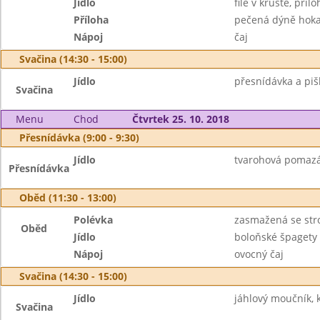
Jídlo
filé v krustě, příl
Příloha
pečená dýně hok
Nápoj
čaj
Svačina (14:30 - 15:00)
Jídlo
přesnídávka a piš
Svačina
Menu
Chod
Čtvrtek 25. 10. 2018
Přesnídávka (9:00 - 9:30)
Jídlo
tvarohová pomazán
Přesnídávka
Oběd (11:30 - 13:00)
Polévka
zasmažená se st
Oběd
Jídlo
boloňské špagety
Nápoj
ovocný čaj
Svačina (14:30 - 15:00)
Jídlo
jáhlový moučník, 
Svačina