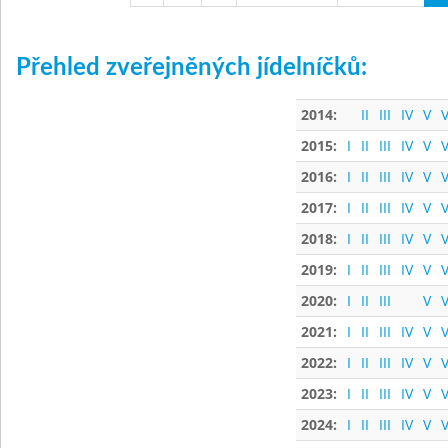
Přehled zveřejněných jídelníčků:
2014:
II
III
IV
V
V
2015:
I
II
III
IV
V
V
2016:
I
II
III
IV
V
V
2017:
I
II
III
IV
V
V
2018:
I
II
III
IV
V
V
2019:
I
II
III
IV
V
V
2020:
I
II
III
V
V
2021:
I
II
III
IV
V
V
2022:
I
II
III
IV
V
V
2023:
I
II
III
IV
V
V
2024:
I
II
III
IV
V
V