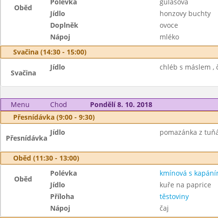
Polévka
gulášová
Oběd
Jídlo
honzovy buchty
Doplněk
ovoce
Nápoj
mléko
Svačina (14:30 - 15:00)
Jídlo
chléb s máslem , č
Svačina
Menu
Chod
Pondělí 8. 10. 2018
Přesnídávka (9:00 - 9:30)
Jídlo
pomazánka z tuňák
Přesnídávka
Oběd (11:30 - 13:00)
Polévka
kmínová s kapán
Oběd
Jídlo
kuře na paprice
Příloha
těstoviny
Nápoj
čaj