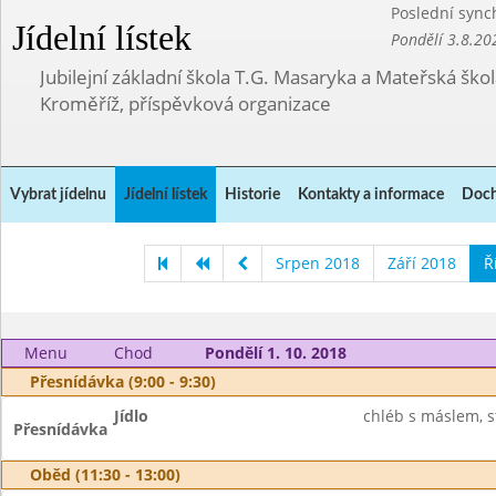
Poslední sync
Jídelní lístek
Pondělí 3.8.20
Jubilejní základní škola T.G. Masaryka a Mateřská ško
Kroměříž, příspěvková organizace
Vybrat jídelnu
Jídelní lístek
Historie
Kontakty a informace
Doch
Srpen 2018
Září 2018
Ř
Menu
Chod
Pondělí 1. 10. 2018
Přesnídávka (9:00 - 9:30)
Jídlo
chléb s máslem, st
Přesnídávka
Oběd (11:30 - 13:00)