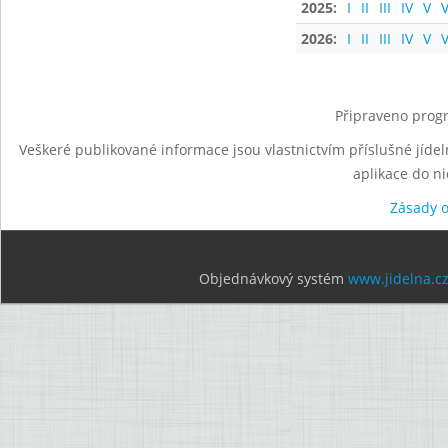
2025:
I
II
III
IV
V
V
2026:
I
II
III
IV
V
V
Připraveno progr
Veškeré publikované informace jsou vlastnictvím příslušné jídel
aplikace do n
Zásady 
Objednávkový systém
www.jidelna.c