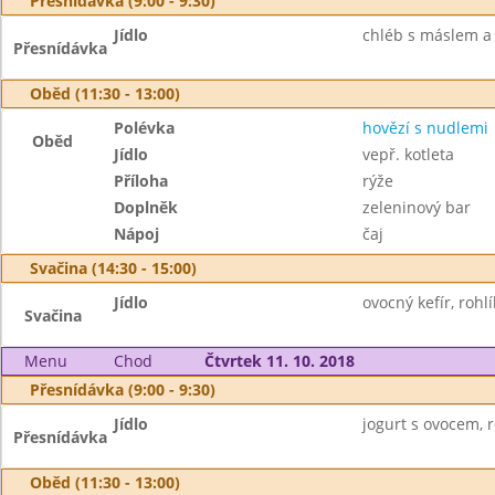
Přesnídávka (9:00 - 9:30)
Jídlo
chléb s máslem a 
Přesnídávka
Oběd (11:30 - 13:00)
Polévka
hovězí s nudlemi
Oběd
Jídlo
vepř. kotleta
Příloha
rýže
Doplněk
zeleninový bar
Nápoj
čaj
Svačina (14:30 - 15:00)
Jídlo
ovocný kefír, rohlí
Svačina
Menu
Chod
Čtvrtek 11. 10. 2018
Přesnídávka (9:00 - 9:30)
Jídlo
jogurt s ovocem, ro
Přesnídávka
Oběd (11:30 - 13:00)