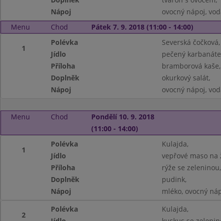
Nápoj
ovocný nápoj, vod
Menu
Chod
Pátek 7. 9. 2018 (11:00 - 14:00)
Polévka
Severská čočková,
1
Jídlo
pečený karbanáte
Příloha
bramborová kaše,
Doplněk
okurkový salát,
Nápoj
ovocný nápoj, vod
Menu
Chod
Pondělí 10. 9. 2018
(11:00 - 14:00)
Polévka
Kulajda,
1
Jídlo
vepřové maso na 
Příloha
rýže se zeleninou,
Doplněk
pudink,
Nápoj
mléko, ovocný náp
Polévka
Kulajda,
2
Jídlo
kuskus se zeleni