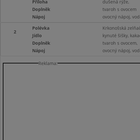
Příloha
dušená rýže,
Doplněk
tvaroh s ovocem
Nápoj
ovocný nápoj, vod
Polévka
Krkonošská zelňač
2
Jídlo
kynuté šišky, kaka
Doplněk
tvaroh s ovocem,
Nápoj
ovocný nápoj, vod
Reklama: