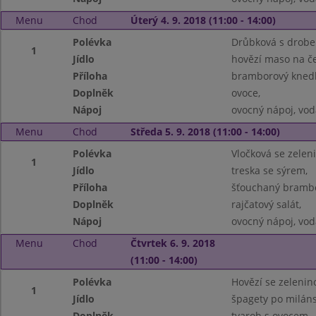
Menu
Chod
Úterý 4. 9. 2018 (11:00 - 14:00)
Polévka
Drůbková s drobe
1
Jídlo
hovězí maso na če
Příloha
bramborový knedl
Doplněk
ovoce,
Nápoj
ovocný nápoj, vod
Menu
Chod
Středa 5. 9. 2018 (11:00 - 14:00)
Polévka
Vločková se zelen
1
Jídlo
treska se sýrem,
Příloha
šťouchaný brambo
Doplněk
rajčatový salát,
Nápoj
ovocný nápoj, vod
Menu
Chod
Čtvrtek 6. 9. 2018
(11:00 - 14:00)
Polévka
Hovězí se zelenin
1
Jídlo
špagety po miláns
Doplněk
tvaroh s ovocem,