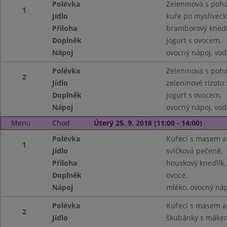
Polévka
Zeleninová s poh
1
Jídlo
kuře po mysliveck
Příloha
bramborový knedl
Doplněk
jogurt s ovocem,
Nápoj
ovocný nápoj, vod
Polévka
Zeleninová s poh
2
Jídlo
zeleninové rizoto ,
Doplněk
jogurt s ovocem,
Nápoj
ovocný nápoj, vod
Menu
Chod
Úterý 25. 9. 2018 (11:00 - 14:00)
Polévka
Kuřecí s masem a
1
Jídlo
svíčková pečeně,
Příloha
houskový knedlík,
Doplněk
ovoce,
Nápoj
mléko, ovocný náp
Polévka
Kuřecí s masem a
2
Jídlo
škubánky s máke