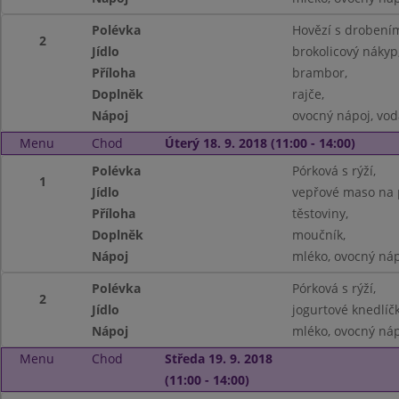
Polévka
Hovězí s drobením
2
Jídlo
brokolicový nákyp
Příloha
brambor,
Doplněk
rajče,
Nápoj
ovocný nápoj, vod
Menu
Chod
Úterý 18. 9. 2018 (11:00 - 14:00)
Polévka
Pórková s rýží,
1
Jídlo
vepřové maso na 
Příloha
těstoviny,
Doplněk
moučník,
Nápoj
mléko, ovocný náp
Polévka
Pórková s rýží,
2
Jídlo
jogurtové knedlíč
Nápoj
mléko, ovocný náp
Menu
Chod
Středa 19. 9. 2018
(11:00 - 14:00)