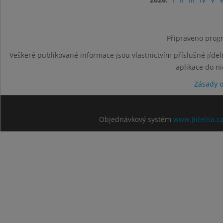
Připraveno progr
Veškeré publikované informace jsou vlastnictvím příslušné jídel
aplikace do n
Zásady 
Objednávkový systém
www.jidelna.c