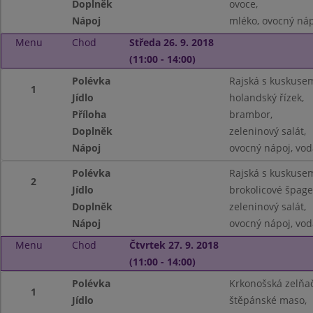
Doplněk
ovoce,
Nápoj
mléko, ovocný náp
Menu
Chod
Středa 26. 9. 2018
(11:00 - 14:00)
Polévka
Rajská s kuskuse
1
Jídlo
holandský řízek,
Příloha
brambor,
Doplněk
zeleninový salát,
Nápoj
ovocný nápoj, vod
Polévka
Rajská s kuskuse
2
Jídlo
brokolicové špage
Doplněk
zeleninový salát,
Nápoj
ovocný nápoj, vod
Menu
Chod
Čtvrtek 27. 9. 2018
(11:00 - 14:00)
Polévka
Krkonošská zelňač
1
Jídlo
štěpánské maso,