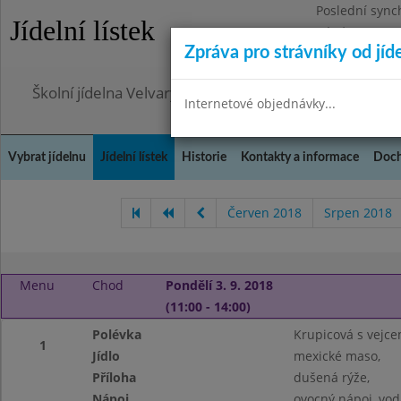
Poslední sync
Jídelní lístek
Pátek 7.8.2026
Zpráva pro strávníky od jíd
Omezení obje
Školní jídelna Velvary, okres Kladno
Internetové objednávky...
Vybrat jídelnu
Jídelní lístek
Historie
Kontakty a informace
Doch
Červen 2018
Srpen 2018
Menu
Chod
Pondělí 3. 9. 2018
(11:00 - 14:00)
Polévka
Krupicová s vejce
1
Jídlo
mexické maso,
Příloha
dušená rýže,
Nápoj
ovocný nápoj, vod