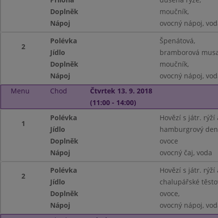
Doplněk
moučník,
Nápoj
ovocný nápoj, vod
Polévka
Špenátová,
2
Jídlo
bramborová musa
Doplněk
moučník,
Nápoj
ovocný nápoj, vod
Menu
Chod
Čtvrtek 13. 9. 2018
(11:00 - 14:00)
Polévka
Hovězí s játr. rýží
1
Jídlo
hamburgrový den 
Doplněk
ovoce
Nápoj
ovocný čaj, voda
Polévka
Hovězí s játr. rýží
2
Jídlo
chalupářské těstov
Doplněk
ovoce,
Nápoj
ovocný nápoj, vod