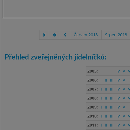
Červen 2018
Srpen 2018
Přehled zveřejněných jídelníčků:
2005:
IV
V
V
2006:
II
III
IV
V
2007:
I
II
III
IV
V
V
2008:
I
II
III
IV
V
V
2009:
I
II
III
IV
V
2010:
I
II
III
IV
V
V
2011:
I
II
III
IV
V
V