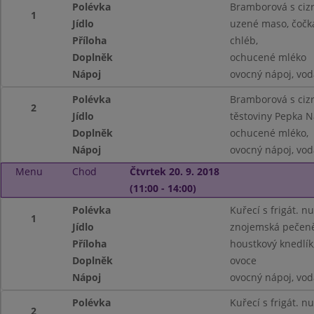
Polévka
Bramborová s ciz
1
Jídlo
uzené maso, čočka
Příloha
chléb,
Doplněk
ochucené mléko
Nápoj
ovocný nápoj, vod
Polévka
Bramborová s ciz
2
Jídlo
těstoviny Pepka N
Doplněk
ochucené mléko,
Nápoj
ovocný nápoj, vod
Menu
Chod
Čtvrtek 20. 9. 2018
(11:00 - 14:00)
Polévka
Kuřecí s frigát. n
1
Jídlo
znojemská pečeně
Příloha
houstkový knedlík
Doplněk
ovoce
Nápoj
ovocný nápoj, vod
Polévka
Kuřecí s frigát. n
2