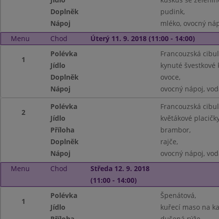
Doplněk
pudink,
Nápoj
mléko, ovocný náp
Menu
Chod
Úterý 11. 9. 2018 (11:00 - 14:00)
Polévka
Francouzská cibul
1
Jídlo
kynuté švestkové
Doplněk
ovoce,
Nápoj
ovocný nápoj, vod
Polévka
Francouzská cibul
2
Jídlo
květákové placičky
Příloha
brambor,
Doplněk
rajče,
Nápoj
ovocný nápoj, vod
Menu
Chod
Středa 12. 9. 2018
(11:00 - 14:00)
Polévka
Špenátová,
1
Jídlo
kuřecí maso na ka
Příloha
dušená rýže,