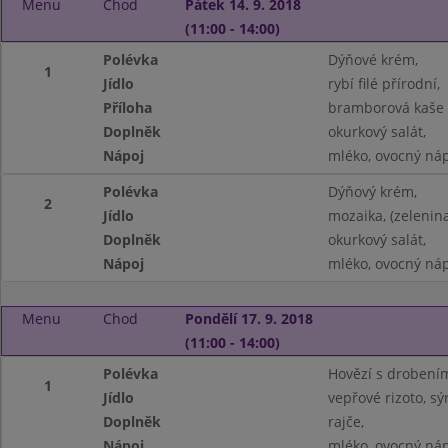
Menu
Chod
Pátek 14. 9. 2018
(11:00 - 14:00)
Polévka
Dýňové krém,
1
Jídlo
rybí filé přírodní,
Příloha
bramborová kaše 
Doplněk
okurkový salát,
Nápoj
mléko, ovocný náp
Polévka
Dýňový krém,
2
Jídlo
mozaika, (zelenin
Doplněk
okurkový salát,
Nápoj
mléko, ovocný náp
Menu
Chod
Pondělí 17. 9. 2018
(11:00 - 14:00)
Polévka
Hovězí s drobením
1
Jídlo
vepřové rizoto, sý
Doplněk
rajče,
Nápoj
mléko, ovocný náp