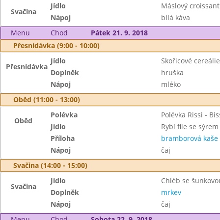
Jídlo
Máslový croissant
Svačina
Nápoj
bílá káva
Menu
Chod
Pátek 21. 9. 2018
Přesnídávka (9:00 - 10:00)
Jídlo
Skořicové cereálie
Přesnídávka
Doplněk
hruška
Nápoj
mléko
Oběd (11:00 - 13:00)
Polévka
Polévka Rissi - Bis
Oběd
Jídlo
Rybí file se sýrem
Příloha
bramborová kaše
Nápoj
čaj
Svačina (14:00 - 15:00)
Jídlo
Chléb se šunkovo
Svačina
Doplněk
mrkev
Nápoj
čaj
Menu
Chod
Sobota 22. 9. 2018