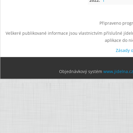
2022:
I
Připraveno progr
Veškeré publikované informace jsou vlastnictvím příslušné jídel
aplikace do n
Zásady 
Objednávkový systém
www.jidelna.c