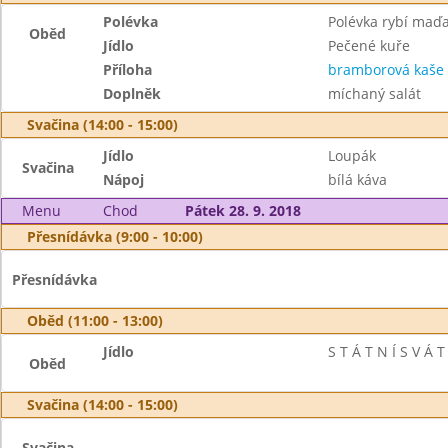
Polévka
Polévka rybí maď
Oběd
Jídlo
Pečené kuře
Příloha
bramborová kaše
Doplněk
míchaný salát
Svačina (14:00 - 15:00)
Jídlo
Loupák
Svačina
Nápoj
bílá káva
Menu
Chod
Pátek 28. 9. 2018
Přesnídávka (9:00 - 10:00)
Přesnídávka
Oběd (11:00 - 13:00)
Jídlo
S T Á T N Í S V Á T
Oběd
Svačina (14:00 - 15:00)
Svačina