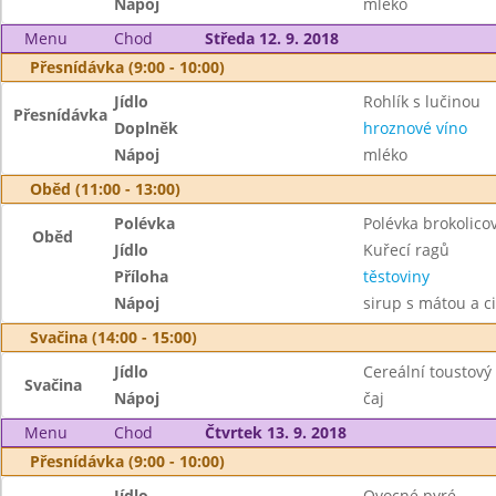
Nápoj
mléko
Menu
Chod
Středa 12. 9. 2018
Přesnídávka (9:00 - 10:00)
Jídlo
Rohlík s lučinou
Přesnídávka
Doplněk
hroznové víno
Nápoj
mléko
Oběd (11:00 - 13:00)
Polévka
Polévka brokolico
Oběd
Jídlo
Kuřecí ragů
Příloha
těstoviny
Nápoj
sirup s mátou a c
Svačina (14:00 - 15:00)
Jídlo
Cereální toustov
Svačina
Nápoj
čaj
Menu
Chod
Čtvrtek 13. 9. 2018
Přesnídávka (9:00 - 10:00)
Jídlo
Ovocné pyré