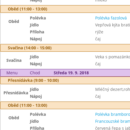
Oběd (11:00 - 13:00)
Polévka
Polévka fazolová
Oběd
Jídlo
Vepřová kýta brat
Příloha
rýže
Nápoj
čaj
Svačina (14:00 - 15:00)
Jídlo
Veka s pomazánko
Svačina
Nápoj
čaj
Menu
Chod
Středa 19. 9. 2018
Přesnídávka (9:00 - 10:00)
Jídlo
Mléčný dezert,roh
Přesnídávka
Nápoj
čaj
Oběd (11:00 - 13:00)
Polévka
Polévka brambor
Oběd
Jídlo
Francouzské bra
Příloha
červená řepa s ja