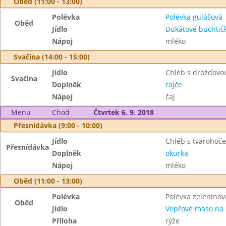
Oběd (11:00 - 13:00)
Polévka
Polévka gulášová
Oběd
Jídlo
Dukátové buchtič
Nápoj
mléko
Svačina (14:00 - 15:00)
Jídlo
Chléb s drožďov
Svačina
Doplněk
rajče
Nápoj
čaj
Menu
Chod
Čtvrtek 6. 9. 2018
Přesnídávka (9:00 - 10:00)
Jídlo
Chléb s tvaroho
Přesnídávka
Doplněk
okurka
Nápoj
mléko
Oběd (11:00 - 13:00)
Polévka
Polévka zeleninov
Oběd
Jídlo
Vepřové maso na
Příloha
rýže