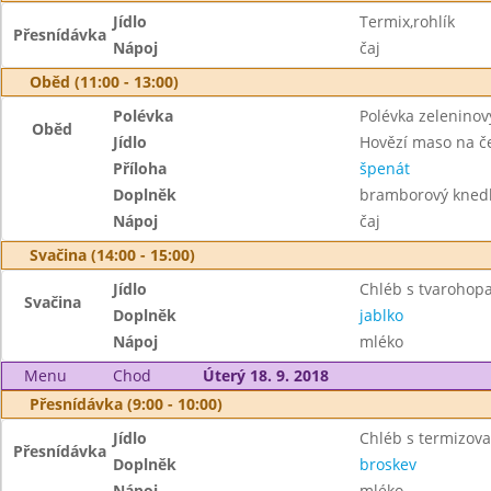
Jídlo
Termix,rohlík
Přesnídávka
Nápoj
čaj
Oběd (11:00 - 13:00)
Polévka
Polévka zeleninov
Oběd
Jídlo
Hovězí maso na č
Příloha
špenát
Doplněk
bramborový knedl
Nápoj
čaj
Svačina (14:00 - 15:00)
Jídlo
Chléb s tvarohop
Svačina
Doplněk
jablko
Nápoj
mléko
Menu
Chod
Úterý 18. 9. 2018
Přesnídávka (9:00 - 10:00)
Jídlo
Chléb s termizov
Přesnídávka
Doplněk
broskev
Nápoj
mléko