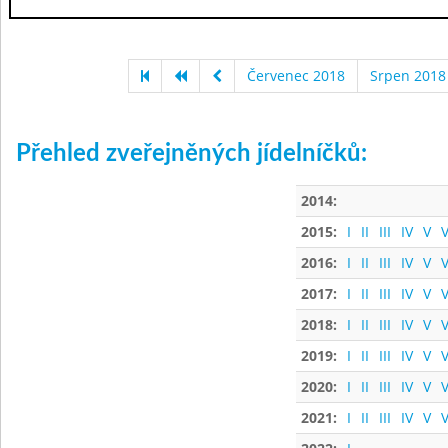
Červenec 2018
Srpen 2018
Přehled zveřejněných jídelníčků:
2014:
2015:
I
II
III
IV
V
V
2016:
I
II
III
IV
V
V
2017:
I
II
III
IV
V
V
2018:
I
II
III
IV
V
V
2019:
I
II
III
IV
V
V
2020:
I
II
III
IV
V
V
2021:
I
II
III
IV
V
V