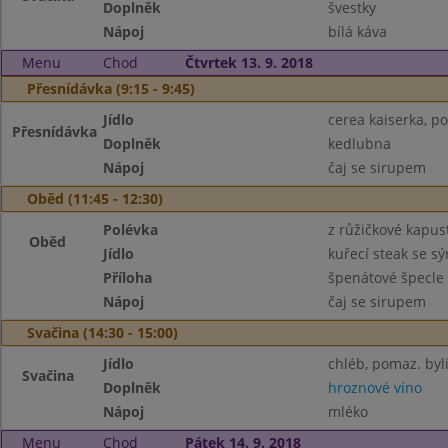
Doplněk
švestky
Nápoj
bílá káva
Menu
Chod
Čtvrtek 13. 9. 2018
Přesnídávka (9:15 - 9:45)
Jídlo
cerea kaiserka, p
Přesnídávka
Doplněk
kedlubna
Nápoj
čaj se sirupem
Oběd (11:45 - 12:30)
Polévka
z růžičkové kapus
Oběd
Jídlo
kuřecí steak se s
Příloha
špenátové špecle
Nápoj
čaj se sirupem
Svačina (14:30 - 15:00)
Jídlo
chléb, pomaz. byl
Svačina
Doplněk
hroznové víno
Nápoj
mléko
Menu
Chod
Pátek 14. 9. 2018