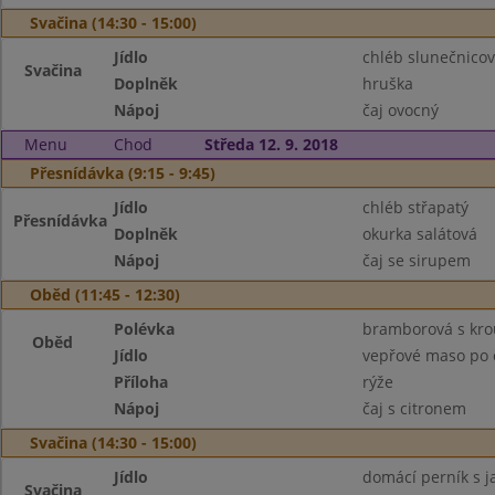
Svačina (14:30 - 15:00)
Jídlo
chléb slunečnicov
Svačina
Doplněk
hruška
Nápoj
čaj ovocný
Menu
Chod
Středa 12. 9. 2018
Přesnídávka (9:15 - 9:45)
Jídlo
chléb střapatý
Přesnídávka
Doplněk
okurka salátová
Nápoj
čaj se sirupem
Oběd (11:45 - 12:30)
Polévka
bramborová s kr
Oběd
Jídlo
vepřové maso po 
Příloha
rýže
Nápoj
čaj s citronem
Svačina (14:30 - 15:00)
Jídlo
domácí perník s j
Svačina