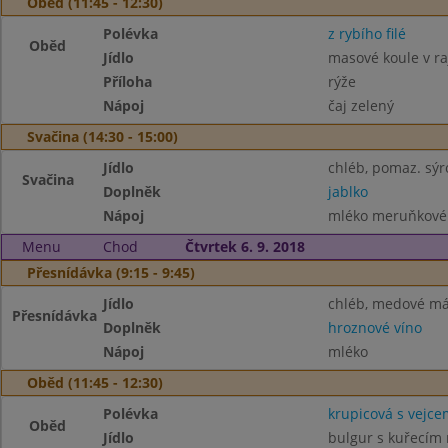
Oběd (11:45 - 12:30)
Polévka
z rybího filé
Oběd
Jídlo
masové koule v r
Příloha
rýže
Nápoj
čaj zelený
Svačina (14:30 - 15:00)
Jídlo
chléb, pomaz. sýr
Svačina
Doplněk
jablko
Nápoj
mléko meruňkové
Menu
Chod
Čtvrtek 6. 9. 2018
Přesnídávka (9:15 - 9:45)
Jídlo
chléb, medové má
Přesnídávka
Doplněk
hroznové víno
Nápoj
mléko
Oběd (11:45 - 12:30)
Polévka
krupicová s vejce
Oběd
Jídlo
bulgur s kuřecím