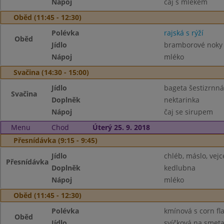
Nápoj
čaj s mlékem
Oběd (11:45 - 12:30)
Polévka
rajská s rýží
Oběd
Jídlo
bramborové noky
Nápoj
mléko
Svačina (14:30 - 15:00)
Jídlo
bageta šestizrnná
Svačina
Doplněk
nektarinka
Nápoj
čaj se sirupem
Menu
Chod
Úterý 25. 9. 2018
Přesnídávka (9:15 - 9:45)
Jídlo
chléb, máslo, vejc
Přesnídávka
Doplněk
kedlubna
Nápoj
mléko
Oběd (11:45 - 12:30)
Polévka
kmínová s corn fl
Oběd
Jídlo
svíčková na smet