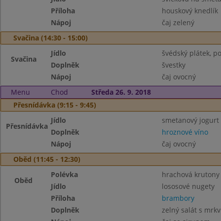
Příloha
houskový knedlík
Nápoj
čaj zelený
Svačina (14:30 - 15:00)
Jídlo
švédský plátek, p
Svačina
Doplněk
švestky
Nápoj
čaj ovocný
Menu
Chod
Středa 26. 9. 2018
Přesnídávka (9:15 - 9:45)
Jídlo
smetanový jogurt 
Přesnídávka
Doplněk
hroznové víno
Nápoj
čaj ovocný
Oběd (11:45 - 12:30)
Polévka
hrachová krutony
Oběd
Jídlo
lososové nugety
Příloha
brambory
Doplněk
zelný salát s mrkv