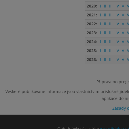
2020:
I
II
III
IV
V
V
2021:
I
II
III
IV
V
V
2022:
I
II
III
IV
V
V
2023:
I
II
III
IV
V
V
2024:
I
II
III
IV
V
V
2025:
I
II
III
IV
V
V
2026:
I
II
III
IV
V
V
Připraveno progr
Veškeré publikované informace jsou vlastnictvím příslušné jídel
aplikace do n
Zásady 
Objednávkový systém
www.jidelna.c