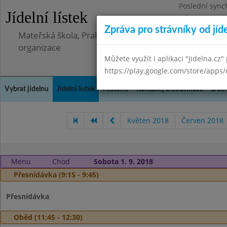
Poslední sync
Jídelní lístek
Středa 8.7.202
Zpráva pro strávníky od jíd
Mateřská škola, Praha 5 - Barrandov, Lohniského 851
organizace
Můžete využít i aplikaci "Jidelna.cz"
https://play.google.com/store/apps/
Vybrat jídelnu
Jídelní lístek
Historie
Kontakty a informace
Doch
Květen 2018
Červen 2018
Menu
Chod
Sobota 1. 9. 2018
Přesnídávka (9:15 - 9:45)
Přesnídávka
Oběd (11:45 - 12:30)