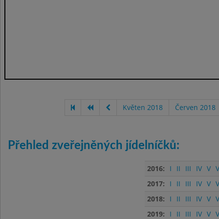
Květen 2018
Červen 2018
Přehled zveřejněných jídelníčků:
2016:
I
II
III
IV
V
V
2017:
I
II
III
IV
V
V
2018:
I
II
III
IV
V
V
2019:
I
II
III
IV
V
V