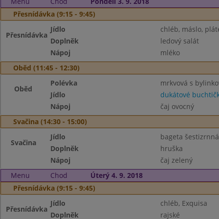
Menu
Chod
Pondělí 3. 9. 2018
Přesnídávka (9:15 - 9:45)
Jídlo
chléb, máslo, plát
Přesnídávka
Doplněk
ledový salát
Nápoj
mléko
Oběd (11:45 - 12:30)
Polévka
mrkvová s bylink
Oběd
Jídlo
dukátové buchtič
Nápoj
čaj ovocný
Svačina (14:30 - 15:00)
Jídlo
bageta šestizrnná,
Svačina
Doplněk
hruška
Nápoj
čaj zelený
Menu
Chod
Úterý 4. 9. 2018
Přesnídávka (9:15 - 9:45)
Jídlo
chléb, Exquisa
Přesnídávka
Doplněk
rajské