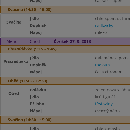
Nápoj
čaj se sirupem
Svačina (14:30 - 15:00)
Jídlo
chléb,pomaz. far
Svačina
Doplněk
ředkvičky
Nápoj
mléko
Menu
Chod
Čtvrtek 27. 9. 2018
Přesnídávka (9:15 - 9:45)
Jídlo
dalamánek, pomaz
Přesnídávka
Doplněk
meloun
Nápoj
čaj s citronem
Oběd (11:45 - 12:30)
Polévka
zeleninová s jáhl
Oběd
Jídlo
krůtí guláš
Příloha
těstoviny
Nápoj
ovocný nápoj
Svačina (14:30 - 15:00)
Jídlo
chléb, máslo