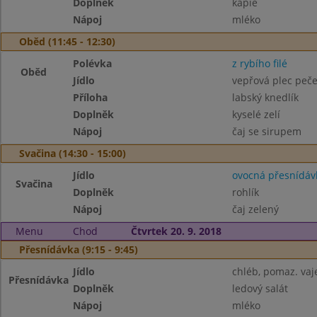
Doplněk
kapie
Nápoj
mléko
Oběd (11:45 - 12:30)
Polévka
z rybího filé
Oběd
Jídlo
vepřová plec peč
Příloha
labský knedlík
Doplněk
kyselé zelí
Nápoj
čaj se sirupem
Svačina (14:30 - 15:00)
Jídlo
ovocná přesnídáv
Svačina
Doplněk
rohlík
Nápoj
čaj zelený
Menu
Chod
Čtvrtek 20. 9. 2018
Přesnídávka (9:15 - 9:45)
Jídlo
chléb, pomaz. vaj
Přesnídávka
Doplněk
ledový salát
Nápoj
mléko