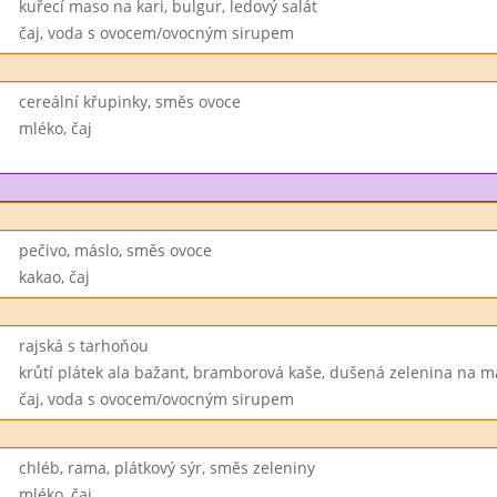
kuřecí maso na kari, bulgur, ledový salát
čaj, voda s ovocem/ovocným sirupem
cereální křupinky, směs ovoce
mléko, čaj
pečivo, máslo, směs ovoce
kakao, čaj
rajská s tarhoňou
krůtí plátek ala bažant, bramborová kaše, dušená zelenina na m
čaj, voda s ovocem/ovocným sirupem
chléb, rama, plátkový sýr, směs zeleniny
mléko, čaj