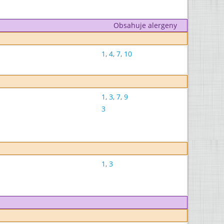
Obsahuje alergeny
1
,
4
,
7
,
10
1
,
3
,
7
,
9
3
1
,
3