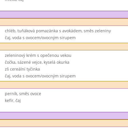
chléb, tuňáková pomazánka s avokádem, směs zeleniny
čaj, voda s ovocem/ovocným sirupem
zeleninový krém s opečenou vekou
čočka, sázené vejce, kyselá okurka
zš cereální tyčinka
čaj, voda s ovocem/ovocným sirupem
perník, směs ovoce
kefír, čaj