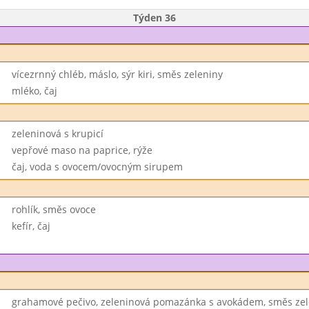
Týden 36
vícezrnný chléb, máslo, sýr kiri, směs zeleniny
mléko, čaj
zeleninová s krupicí
vepřové maso na paprice, rýže
čaj, voda s ovocem/ovocným sirupem
rohlík, směs ovoce
kefír, čaj
grahamové pečivo, zeleninová pomazánka s avokádem, směs zel