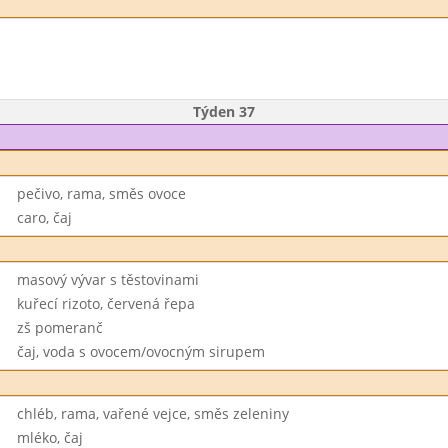
Týden 37
pečivo, rama, směs ovoce
caro, čaj
masový vývar s těstovinami
kuřecí rizoto, červená řepa
zš pomeranč
čaj, voda s ovocem/ovocným sirupem
chléb, rama, vařené vejce, směs zeleniny
mléko, čaj