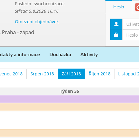
Poslední synchronizace:
Heslo
Středa 5.8.2026 16:16
Omezení objednávek
s Praha - západ
takty a informace
Docházka
Aktivity
venec 2018
Srpen 2018
Září 2018
Říjen 2018
Listopad 
Týden 35