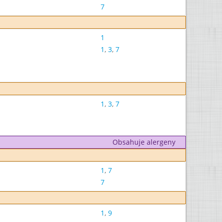
7
1
1
,
3
,
7
1
,
3
,
7
Obsahuje alergeny
1
,
7
7
1
,
9