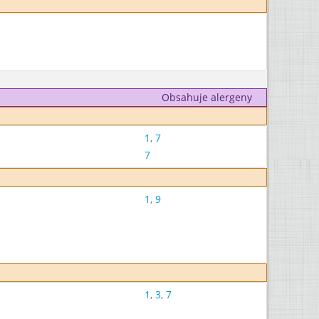
Obsahuje alergeny
1
,
7
7
1
,
9
1
,
3
,
7