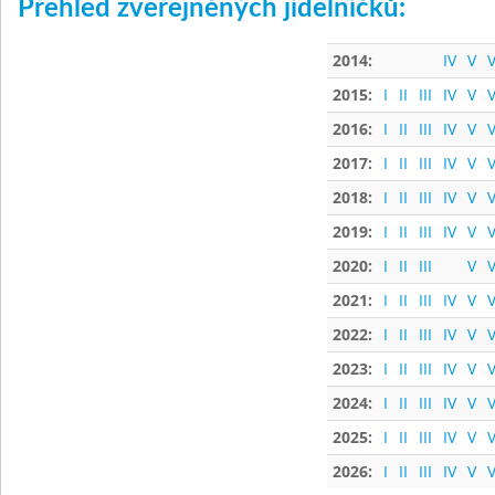
Přehled zveřejněných jídelníčků:
2014:
IV
V
V
2015:
I
II
III
IV
V
V
2016:
I
II
III
IV
V
V
2017:
I
II
III
IV
V
V
2018:
I
II
III
IV
V
V
2019:
I
II
III
IV
V
V
2020:
I
II
III
V
V
2021:
I
II
III
IV
V
V
2022:
I
II
III
IV
V
V
2023:
I
II
III
IV
V
V
2024:
I
II
III
IV
V
V
2025:
I
II
III
IV
V
V
2026:
I
II
III
IV
V
V