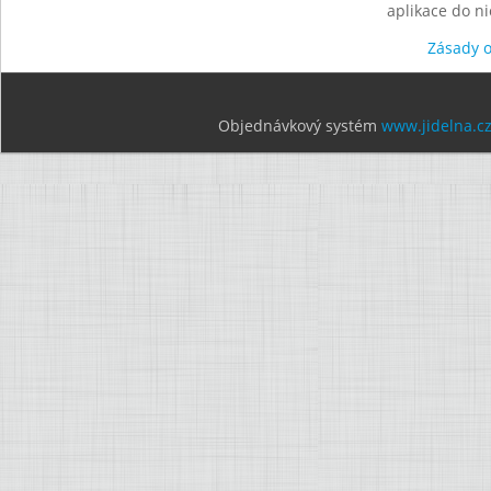
aplikace do n
Zásady 
Objednávkový systém
www.jidelna.c