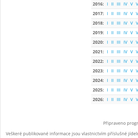
2016:
I
II
III
IV
V
V
2017:
I
II
III
IV
V
V
2018:
I
II
III
IV
V
V
2019:
I
II
III
IV
V
V
2020:
I
II
III
IV
V
V
2021:
I
II
III
IV
V
V
2022:
I
II
III
IV
V
V
2023:
I
II
III
IV
V
V
2024:
I
II
III
IV
V
V
2025:
I
II
III
IV
V
V
2026:
I
II
III
IV
V
V
Připraveno progr
Veškeré publikované informace jsou vlastnictvím příslušné jídel