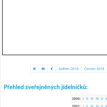
Květen 2018
Červen 2018
Přehled zveřejněných jídelníčků:
2000:
I
II
III
IV
V
V
2001:
I
II
III
IV
V
V