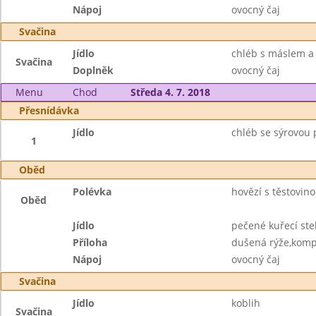
Nápoj
ovocný čaj
Svačina
Jídlo
chléb s máslem 
Svačina
Doplněk
ovocný čaj
Menu
Chod
Středa 4. 7. 2018
Přesnídávka
Jídlo
chléb se sýrovou
1
Oběd
Polévka
hovězí s těstovin
Oběd
Jídlo
pečené kuřecí st
Příloha
dušená rýže,komp
Nápoj
ovocný čaj
Svačina
Jídlo
koblih
Svačina