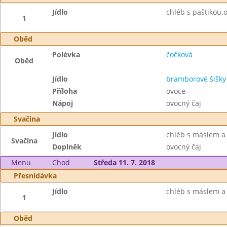
Jídlo
chléb s paštikou.
1
Oběd
Polévka
čočková
Oběd
Jídlo
bramborové šišk
Příloha
ovoce
Nápoj
ovocný čaj
Svačina
Jídlo
chléb s máslem a
Svačina
Doplněk
ovocný čaj
Menu
Chod
Středa 11. 7. 2018
Přesnídávka
Jídlo
chléb s máslem a
1
Oběd