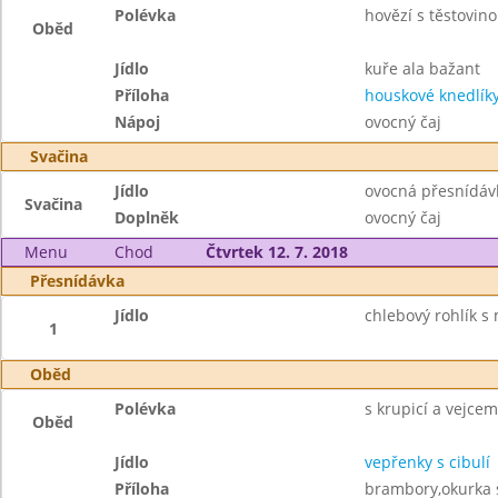
Polévka
hovězí s těstovin
Oběd
Jídlo
kuře ala bažant
Příloha
houskové knedlík
Nápoj
ovocný čaj
Svačina
Jídlo
ovocná přesnídáv
Svačina
Doplněk
ovocný čaj
Menu
Chod
Čtvrtek 12. 7. 2018
Přesnídávka
Jídlo
chlebový rohlík s
1
Oběd
Polévka
s krupicí a vejcem
Oběd
Jídlo
vepřenky s cibulí
Příloha
brambory,okurka 