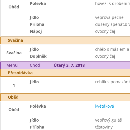
Polévka
hovězí s drobení
Oběd
Jídlo
vepřová pečně
Příloha
dušený špenát,b
Nápoj
ovocný čaj
Svačina
Jídlo
chléb s máslem a
Svačina
Doplněk
ovocný čaj
Menu
Chod
Úterý 3. 7. 2018
Přesnídávka
Jídlo
rohlík s pomazán
1
Oběd
Polévka
květáková
Oběd
Jídlo
vepřový guláš
Příloha
těstoviny