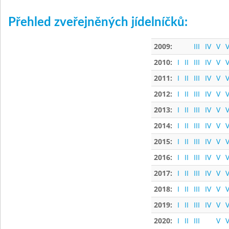
Přehled zveřejněných jídelníčků:
2009:
III
IV
V
V
2010:
I
II
III
IV
V
V
2011:
I
II
III
IV
V
V
2012:
I
II
III
IV
V
V
2013:
I
II
III
IV
V
V
2014:
I
II
III
IV
V
V
2015:
I
II
III
IV
V
V
2016:
I
II
III
IV
V
V
2017:
I
II
III
IV
V
V
2018:
I
II
III
IV
V
V
2019:
I
II
III
IV
V
V
2020:
I
II
III
V
V