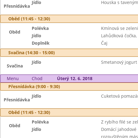
Jídlo
Houska s taveným 
Přesnídávka
Oběd (11:45 - 12:30)
Polévka
Kmínová se zelen
Oběd
Jídlo
Lahůdková čočka, 
Doplněk
Čaj
Svačina (14:30 - 15:00)
Jídlo
Smetanový jogurt F
Svačina
Menu
Chod
Úterý 12. 6. 2018
Přesnídávka (9:00 - 9:30)
Jídlo
Cuketová pomazánk
Přesnídávka
Oběd (11:45 - 12:30)
Polévka
Z rybího filé se z
Oběd
Jídlo
Domácí jahodové 
rozpuštěným má