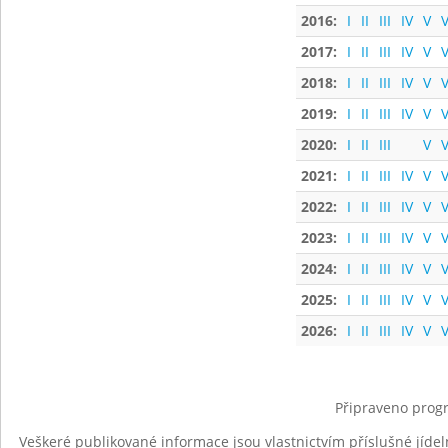
2016:
I
II
III
IV
V
V
2017:
I
II
III
IV
V
V
2018:
I
II
III
IV
V
V
2019:
I
II
III
IV
V
V
2020:
I
II
III
V
V
2021:
I
II
III
IV
V
V
2022:
I
II
III
IV
V
V
2023:
I
II
III
IV
V
V
2024:
I
II
III
IV
V
V
2025:
I
II
III
IV
V
V
2026:
I
II
III
IV
V
V
Připraveno progr
Veškeré publikované informace jsou vlastnictvím příslušné jídel