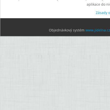
aplikace do n
Zásady 
Objednávkový systém
www.jidelna.c