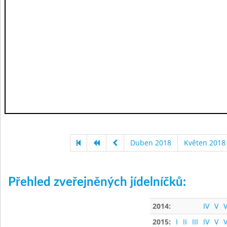
Duben 2018
Květen 2018
Přehled zveřejněných jídelníčků:
2014:
IV
V
V
2015:
I
II
III
IV
V
V