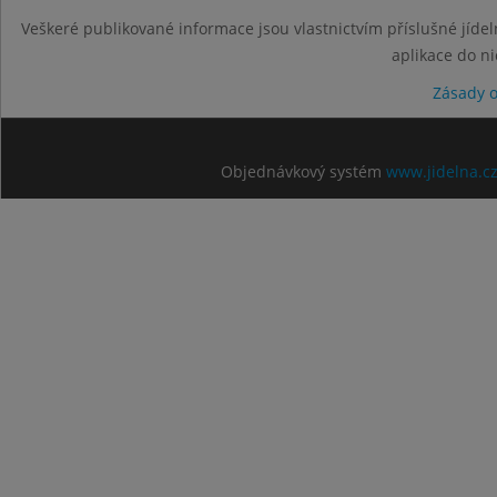
Veškeré publikované informace jsou vlastnictvím příslušné jídel
aplikace do n
Zásady 
Objednávkový systém
www.jidelna.c