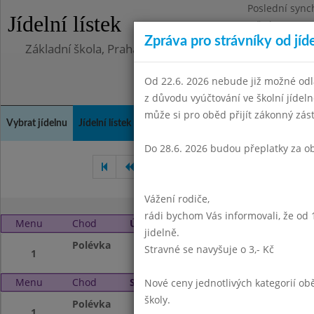
Poslední sync
Jídelní lístek
Středa 5.8.202
Zpráva pro strávníky od jíd
Základní škola, Praha 4, Na Líše 16
Od 22.6. 2026 nebude již možné odl
z důvodu vyúčtování ve školní jíde
může si pro oběd přijít zákonný zá
Vybrat jídelnu
Jídelní lístek
Historie
Kontakty a informace
Doch
Do 28.6. 2026 budou přeplatky za o
Březen 2018
Duben 2018
Vážení rodiče,
rádi bychom Vás informovali, že od 
Menu
Chod
Úterý 1. 5. 2018 (11:30 - 13:45)
jidelně.
Polévka
Státní svátek
Stravné se navyšuje o 3,- Kč
1
Menu
Chod
Středa 2. 5. 2018 (11:30 - 13:45)
Nové ceny jednotlivých kategorií 
školy.
Polévka
Bramboračka
1