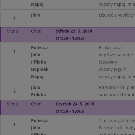
Nápoj
ovocný nápoj, ml
Jídlo
Džuveč s vepřov
2
Menu
Chod
Středa 23. 5. 2018
(11:30 - 13:45)
Polévka
Brokolicová
1
Jídlo
Vepřové na papri
Příloha
těstoviny
Doplněk
ovocný jogurt
Nápoj
ovocný nápoj, ml
Jídlo
Přírodní krůtí plá
2
Příloha
smetanové bramb
Menu
Chod
Čtvrtek 24. 5. 2018
(11:30 - 13:45)
Polévka
Z míchaných lušt
1
Jídlo
Pečené kuře ,baby
Příloha
vařené brambory