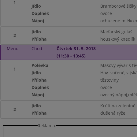
1
Jídlo
Bramborové šišk
Doplněk
ovoce
Nápoj
ochucené mléko,o
Jídlo
Maďarský guláš
2
Příloha
houskový knedlík
Menu
Chod
Čtvrtek 31. 5. 2018
(11:30 - 13:45)
Polévka
Masový vývar s tě
1
Jídlo
Hov. vařené,rajsk
Příloha
těstoviny
Doplněk
ovoce
Nápoj
ovocný nápoj,mlé
Jídlo
Krůtí na zelenině
2
Příloha
dušená rýže
Reklama: