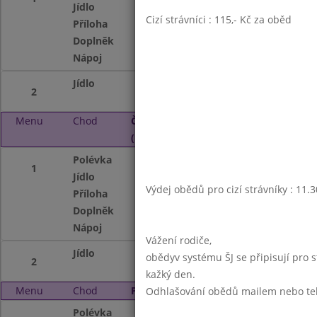
Jídlo
Kapusové karban
Cizí strávníci : 115,- Kč za oběd
Příloha
vařené brambory
Doplněk
ovoce
Nápoj
ovocný nápoj, ml
Jídlo
Milánské lasagne
2
Menu
Chod
Čtvrtek 3. 5. 2018
(11:30 - 13:45)
Polévka
Zeleninová s drož
1
Jídlo
Poděbradské mas
Výdej obědů pro cizí strávníky : 11.
Příloha
těstoviny
Doplněk
,ovocný jogurt
Nápoj
ovocný nápoj, ml
Vážení rodiče,
Jídlo
Bramborové noky
obědyv systému ŠJ se připisují pro 
2
kažký den.
Menu
Chod
Pátek 4. 5. 2018 (11:30 - 13:45)
Odhlašování obědů mailem nebo telef
Polévka
Cibulačka se sýr