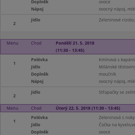
Doplněk
ovoce
Nápoj
ovocný nápoj, ml
Jídlo
Zeleninové rizoto,
2
Menu
Chod
Pondělí 21. 5. 2018
(11:30 - 13:45)
Polévka
Kmínová s kapán
1
Jídlo
Milánské těstoviny
Doplněk
moučník
Nápoj
ovocný nápoj, ml
Jídlo
Střapačky se zelí
2
Menu
Chod
Úterý 22. 5. 2018 (11:30 - 13:45)
Polévka
Zeleninová s noky
1
Jídlo
Čočka na kyselo,v
Doplněk
ovoce