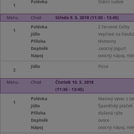
Polévka
Státní svátek
1
Menu
Chod
Středa 9. 5. 2018 (11:30 - 13:45)
Polévka
Z červené čočky
1
Jídlo
Vepřové na houb
Příloha
těstoviny
Doplněk
,ovocný jogurt
Nápoj
ovocný nápoj, ml
Jídlo
Pizza
2
Menu
Chod
Čtvrtek 10. 5. 2018
(11:30 - 13:45)
Polévka
Masový vývar s t
1
Jídlo
Španělský ptáček
Příloha
dušená rýže
Doplněk
ovoce
Nápoj
ovocný nápoj, ml