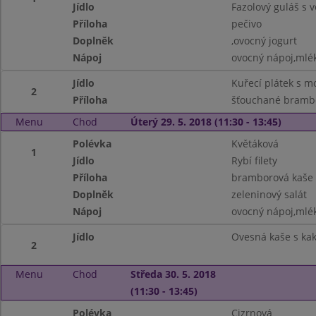
Jídlo
Fazolový guláš s
Příloha
pečivo
Doplněk
,ovocný jogurt
Nápoj
ovocný nápoj,mlé
Jídlo
Kuřecí plátek s mo
2
Příloha
šťouchané bramb
Menu
Chod
Úterý 29. 5. 2018 (11:30 - 13:45)
Polévka
Květáková
1
Jídlo
Rybí filety
Příloha
bramborová kaše
Doplněk
zeleninový salát
Nápoj
ovocný nápoj,mlé
Jídlo
Ovesná kaše s ka
2
Menu
Chod
Středa 30. 5. 2018
(11:30 - 13:45)
Polévka
Cizrnová