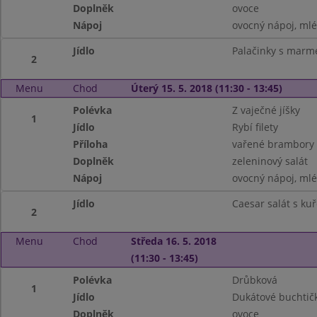
Doplněk
ovoce
Nápoj
ovocný nápoj, ml
Jídlo
Palačinky s marm
2
Menu
Chod
Úterý 15. 5. 2018 (11:30 - 13:45)
Polévka
Z vaječné jíšky
1
Jídlo
Rybí filety
Příloha
vařené brambory
Doplněk
zeleninový salát
Nápoj
ovocný nápoj, ml
Jídlo
Caesar salát s k
2
Menu
Chod
Středa 16. 5. 2018
(11:30 - 13:45)
Polévka
Drůbková
1
Jídlo
Dukátové buchtič
Doplněk
ovoce