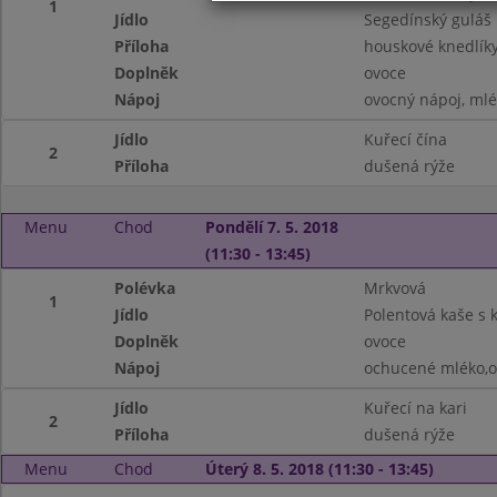
1
Jídlo
Segedínský guláš
Příloha
houskové knedlík
Doplněk
ovoce
Nápoj
ovocný nápoj, ml
Jídlo
Kuřecí čína
2
Příloha
dušená rýže
Menu
Chod
Pondělí 7. 5. 2018
(11:30 - 13:45)
Polévka
Mrkvová
1
Jídlo
Polentová kaše s
Doplněk
ovoce
Nápoj
ochucené mléko,o
Jídlo
Kuřecí na kari
2
Příloha
dušená rýže
Menu
Chod
Úterý 8. 5. 2018 (11:30 - 13:45)