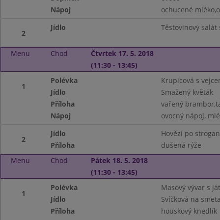
Nápoj
ochucené mléko,o
Jídlo
Těstovinový salát
2
Menu
Chod
Čtvrtek 17. 5. 2018
(11:30 - 13:45)
Polévka
Krupicová s vejc
1
Jídlo
Smažený květák
Příloha
vařený brambor,t
Nápoj
ovocný nápoj, ml
Jídlo
Hovězí po stroga
2
Příloha
dušená rýže
Menu
Chod
Pátek 18. 5. 2018
(11:30 - 13:45)
Polévka
Masový vývar s ját
1
Jídlo
Svíčková na smet
Příloha
houskový knedlík