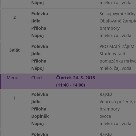
Nápoj
mléko, čaj, voda
Polévka
Se sójovými klíčky
2
Jídlo
Obalované žampio
Příloha
brambory
Nápoj
mléko, čaj, voda
Polévka
PRO MALÝ ZÁJEM
Salát
Jídlo
Studený talíř
Příloha
pomazánka mrkvov
Nápoj
mléko, čaj, voda
Menu
Chod
Čtvrtek 24. 5. 2018
(11:40 - 14:00)
Polévka
Rajská
1
Jídlo
Vepřová pečeně, r
Příloha
brambory
Doplněk
ovoce
Nápoj
mléko, čaj, voda
Polévka
Rajská