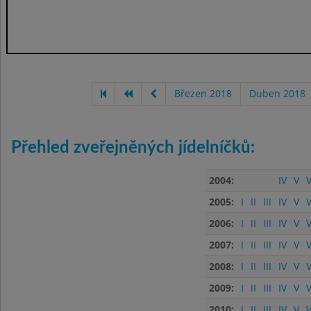
Březen 2018
Duben 2018
Přehled zveřejněných jídelníčků:
2004:
IV
V
V
2005:
I
II
III
IV
V
V
2006:
I
II
III
IV
V
V
2007:
I
II
III
IV
V
V
2008:
I
II
III
IV
V
V
2009:
I
II
III
IV
V
V
2010:
I
II
III
IV
V
V