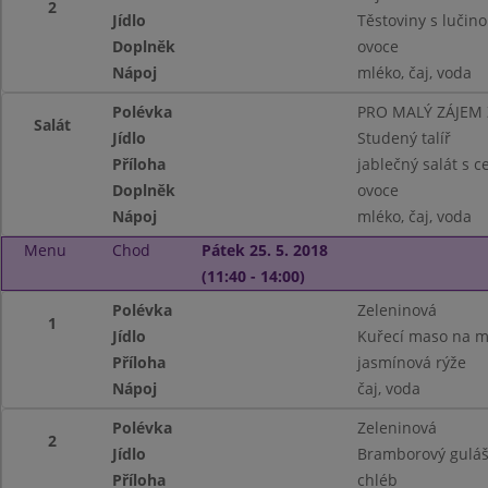
2
Jídlo
Těstoviny s lučin
Doplněk
ovoce
Nápoj
mléko, čaj, voda
Polévka
PRO MALÝ ZÁJEM
Salát
Jídlo
Studený talíř
Příloha
jablečný salát s c
Doplněk
ovoce
Nápoj
mléko, čaj, voda
Menu
Chod
Pátek 25. 5. 2018
(11:40 - 14:00)
Polévka
Zeleninová
1
Jídlo
Kuřecí maso na m
Příloha
jasmínová rýže
Nápoj
čaj, voda
Polévka
Zeleninová
2
Jídlo
Bramborový guláš
Příloha
chléb