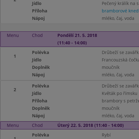
Jídlo
Pečený králík na 
Příloha
bramborové knedl
Nápoj
mléko, čaj, voda
Menu
Chod
Pondělí 21. 5. 2018
(11:40 - 14:00)
Polévka
Drůbeží se zavář
1
Jídlo
Francouzská čočka
Doplněk
moučník
Nápoj
mléko, čaj, voda
Polévka
Drůbeží se zavář
2
Jídlo
Květák po římsku
Příloha
brambory s petrž
Doplněk
moučník
Nápoj
mléko, čaj, voda
Menu
Chod
Úterý 22. 5. 2018 (11:40 - 14:00)
Polévka
Rybí
1