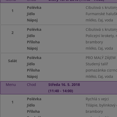
Polévka
Cibulová s kruton
1
Jídlo
Furmanské haluš
Nápoj
mléko, čaj, voda
Polévka
Cibulová s kruton
2
Jídlo
Policejní krokety, 
Příloha
brambory
Nápoj
mléko, čaj, voda
Polévka
PRO MALÝ ZÁJEM
Salát
Jídlo
Studený talíř
Příloha
pomazánka cizrnov
Nápoj
mléko, čaj, voda
Menu
Chod
Středa 16. 5. 2018
(11:40 - 14:00)
Polévka
Rychlá s vejci
1
Jídlo
Tilápie, bylinkový
Příloha
brambory