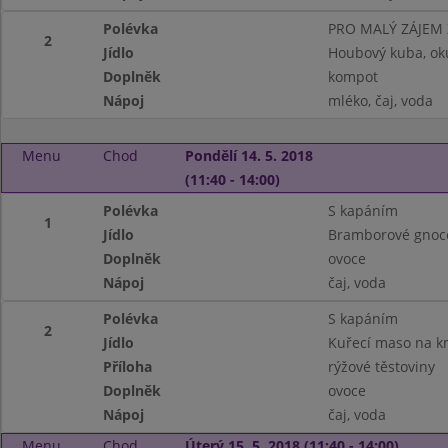
Polévka
PRO MALÝ ZÁJEM
2
Jídlo
Houbový kuba, ok
Doplněk
kompot
Nápoj
mléko, čaj, voda
Menu
Chod
Pondělí 14. 5. 2018
(11:40 - 14:00)
Polévka
S kapáním
1
Jídlo
Bramborové gnoc
Doplněk
ovoce
Nápoj
čaj, voda
Polévka
S kapáním
2
Jídlo
Kuřecí maso na k
Příloha
rýžové těstoviny
Doplněk
ovoce
Nápoj
čaj, voda
Menu
Chod
Úterý 15. 5. 2018 (11:40 - 14:00)