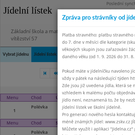
Poslední sync
Jídelní lístek
Pátek 3.7.2026
Zpráva pro strávníky od jíd
Omezení obje
Základní škola a mateřská škola Chodov, Praha 4, K
Platba stravného: platbu stravného n
vítězství 57
do 7. dne v měsíci dle kategorie (sk
věkových skupin jsou zařazováni žác
Vybrat jídelnu
Jídelní lístek
Historie
Kontakty a informace
Doch
daného věku (od 1. 9. 2026 do 31. 8.
Pokud máte v jídelníčku navoleno jídlo
Březen 2018
Duben 2018
vždy v pátek na následující týden htt
Zde jsou již uvedena jídla, která se
vzhledem k malému počtu objednávek
Menu
Chod
Úterý 1. 5. 2018 (11:40 - 14:00)
jídlo není, neznamená to, že by nezby
Polévka
Státní svátek
jídelní lístek ve školní jídelně.
1
Pro generaci nového hesla kontaktujt
méně známých jídel: www.zskv.cz JÍ
Menu
Chod
Středa 2. 5. 2018 (11:40 - 14:00)
Můžete využít i aplikaci "Jidelna.cz"
Polévka
Bramboračka