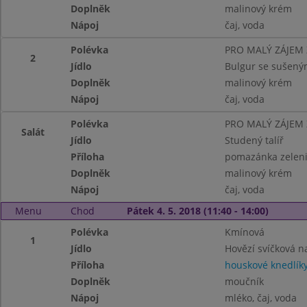
Doplněk
malinový krém
Nápoj
čaj, voda
Polévka
PRO MALÝ ZÁJEM
2
Jídlo
Bulgur se sušený
Doplněk
malinový krém
Nápoj
čaj, voda
Polévka
PRO MALÝ ZÁJEM
Salát
Jídlo
Studený talíř
Příloha
pomazánka zelenin
Doplněk
malinový krém
Nápoj
čaj, voda
Menu
Chod
Pátek 4. 5. 2018 (11:40 - 14:00)
Polévka
Kmínová
1
Jídlo
Hovězí svíčková 
Příloha
houskové knedlík
Doplněk
moučník
Nápoj
mléko, čaj, voda