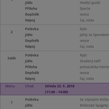
Jídlo
Hovězí guláš
Příloha
špecle
Doplněk
ovoce
Nápoj
čaj, voda
Polévka
Rybí
2
Jídlo
Jáhly se špenátem
Doplněk
ovoce
Nápoj
čaj, voda
Polévka
Rybí
Salát
Jídlo
Studený talíř
Příloha
pomazánka hermel
Doplněk
ovoce
Nápoj
čaj, voda
Menu
Chod
Středa 23. 5. 2018
(11:40 - 14:00)
Polévka
Se sójovými klíčky
1
Jídlo
Milánské špagety (