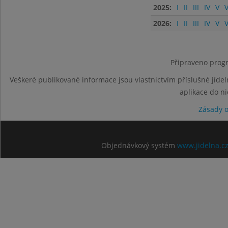
2025:
I
II
III
IV
V
V
2026:
I
II
III
IV
V
V
Připraveno progr
Veškeré publikované informace jsou vlastnictvím příslušné jídel
aplikace do n
Zásady 
Objednávkový systém
www.jidelna.c