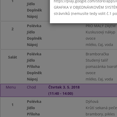
1
https://play.google.com/store/apps/
Jídlo
Kynuté buchty s p
GRAFIKA V OBJEDNÁVKOVÉM SYSTÉMU -
Doplněk
ovoce
strávníků (nemusíte tedy volit č.1 
Nápoj
mléko, čaj, voda
Polévka
PRO MALÝ ZÁJEM
2
Jídlo
Kuskusový nákyp
Doplněk
ovoce
Nápoj
mléko, čaj, voda
Polévka
Bramboračka
Salát
Jídlo
Studený talíř
Příloha
pomazánka tvaroh
Doplněk
ovoce
Nápoj
mléko, čaj, voda
Menu
Chod
Čtvrtek 3. 5. 2018
(11:40 - 14:00)
Polévka
Dýňová
1
Jídlo
Krůtí sekaná peč
Příloha
brambory, pikles