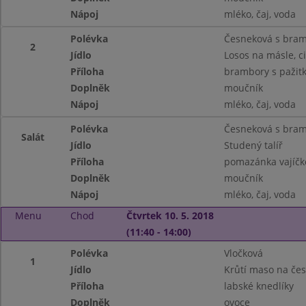
Nápoj
mléko, čaj, voda
Polévka
Česneková s bra
2
Jídlo
Losos na másle, c
Příloha
brambory s pažit
Doplněk
moučník
Nápoj
mléko, čaj, voda
Polévka
Česneková s bra
Salát
Jídlo
Studený talíř
Příloha
pomazánka vajíčko
Doplněk
moučník
Nápoj
mléko, čaj, voda
Menu
Chod
Čtvrtek 10. 5. 2018
(11:40 - 14:00)
Polévka
Vločková
1
Jídlo
Krůtí maso na če
Příloha
labské knedlíky
Doplněk
ovoce