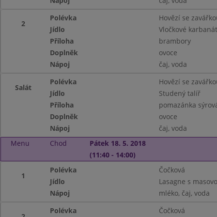
Nápoj
čaj, voda
Polévka
Hovězí se zavářko
2
Jídlo
Vločkové karbanát
Příloha
brambory
Doplněk
ovoce
Nápoj
čaj, voda
Polévka
Hovězí se zavářko
Salát
Jídlo
Studený talíř
Příloha
pomazánka sýrová,
Doplněk
ovoce
Nápoj
čaj, voda
Menu
Chod
Pátek 18. 5. 2018
(11:40 - 14:00)
Polévka
Čočková
1
Jídlo
Lasagne s masovo
Nápoj
mléko, čaj, voda
Polévka
Čočková
2