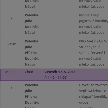
Doplněk
mrkvový salát
Nápoj
mléko, čaj, voda
Polévka
Rychlá s vejci
2
Jídlo
Jogurtové knedlí
Doplněk
mrkvový salát
Nápoj
mléko, čaj, voda
Polévka
PRO MALÝ ZÁJEM
Salát
Jídlo
Studený talíř
Příloha
salát z červené ře
Doplněk
mrkvový salát
Nápoj
mléko, čaj, voda
Menu
Chod
Čtvrtek 17. 5. 2018
(11:40 - 14:00)
Polévka
Hovězí se zavářko
1
Jídlo
Vepřová krkovice, 
Příloha
chlupaté knedlíky
Doplněk
ovoce