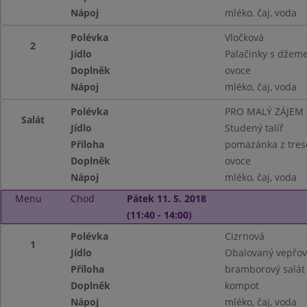
Nápoj
mléko, čaj, voda
Polévka
Vločková
2
Jídlo
Palačinky s džem
Doplněk
ovoce
Nápoj
mléko, čaj, voda
Polévka
PRO MALÝ ZÁJEM
Salát
Jídlo
Studený talíř
Příloha
pomazánka z tresč
Doplněk
ovoce
Nápoj
mléko, čaj, voda
Menu
Chod
Pátek 11. 5. 2018
(11:40 - 14:00)
Polévka
Cizrnová
1
Jídlo
Obalovaný vepřov
Příloha
bramborový salát
Doplněk
kompot
Nápoj
mléko, čaj, voda