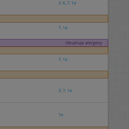
3
,
6
,
7
,
1a
7
,
1a
Obsahuje alergeny
7
,
1a
3
,
7
,
1a
1a