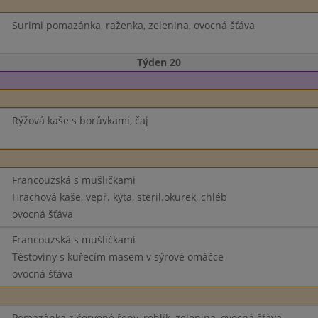
Surimi pomazánka, raženka, zelenina, ovocná šťáva
Týden 20
Rýžová kaše s borůvkami, čaj
Francouzská s mušličkami
Hrachová kaše, vepř. kýta, steril.okurek, chléb
ovocná šťáva
Francouzská s mušličkami
Těstoviny s kuřecím masem v sýrové omáčce
ovocná šťáva
Pomazánka z červené řepy, rohlík, zelenina, ovocná šťáva