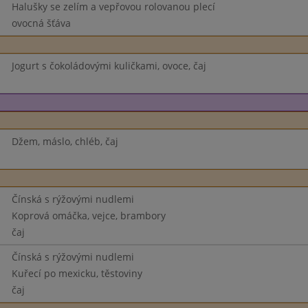
Halušky se zelím a vepřovou rolovanou plecí
ovocná šťáva
Jogurt s čokoládovými kuličkami, ovoce, čaj
Džem, máslo, chléb, čaj
Čínská s rýžovými nudlemi
Koprová omáčka, vejce, brambory
čaj
Čínská s rýžovými nudlemi
Kuřecí po mexicku, těstoviny
čaj