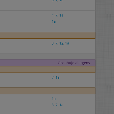
4
,
7
,
1a
1a
3
,
7
,
12
,
1a
Obsahuje alergeny
7
,
1a
1a
3
,
7
,
1a