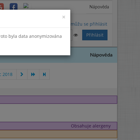
Nápověda
Close
×
Nemůžu se přihlásit
Proto byla data anonymizována
Nápověda
c 2018
Obsahuje alergeny