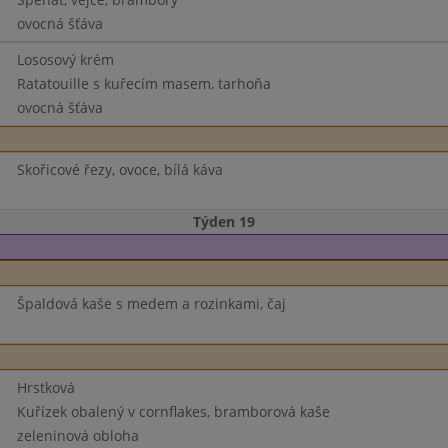
ovocná šťáva
Lososový krém
Ratatouille s kuřecím masem, tarhoňa
ovocná šťáva
Skořicové řezy, ovoce, bílá káva
Týden 19
Špaldová kaše s medem a rozinkami, čaj
Hrstková
Kuřízek obalený v cornflakes, bramborová kaše
zeleninová obloha