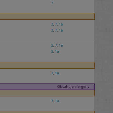
7
3
,
7
,
1a
3
,
7
,
1a
3
,
7
,
1a
3
,
1a
7
,
1a
Obsahuje alergeny
7
,
1a