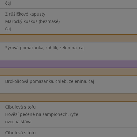
čaj
Z růžičkové kapusty
Marocký kuskus (bezmasé)
čaj
Sýrová pomazánka, rohlík, zelenina, čaj
Brokolicová pomazánka, chléb, zelenina, čaj
Cibulová s tofu
Hovězí pečeně na žampionech, rýže
ovocná šťáva
Cibulová s tofu