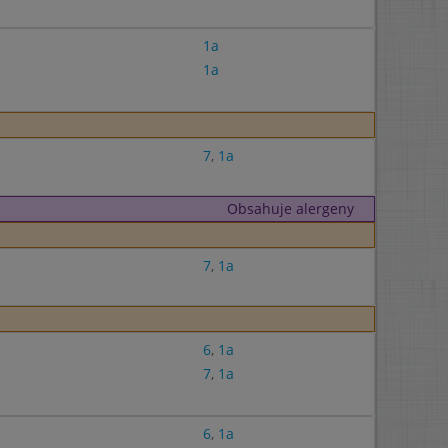
1a
1a
7
,
1a
Obsahuje alergeny
7
,
1a
6
,
1a
7
,
1a
6
,
1a