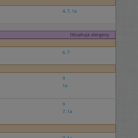
4
,
7
,
1a
Obsahuje alergeny
6
,
7
9
1a
9
7
,
1a
7
,
1a