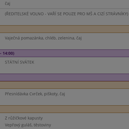
čaj
(ŘEDITELSKÉ VOLNO - VAŘÍ SE POUZE PRO MŠ A CIZÍ STRÁVNÍKY)
Vaječná pomazánka, chléb, zelenina, čaj
- 14:00)
STÁTNÍ SVÁTEK
Přesnídávka Cvrček, piškoty, čaj
Z růžičkové kapusty
Vepřový guláš, těstoviny