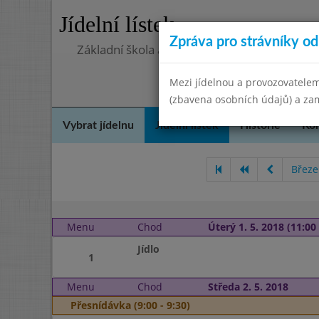
Jídelní lístek
Zpráva pro strávníky od 
Základní škola a Mateřská škola, Deblín, ok
Mezi jídelnou a provozovatelem
(zbavena osobních údajů) a zam
Vybrat jídelnu
Jídelní lístek
Historie
Kon
Březe
Menu
Chod
Úterý 1. 5. 2018 (11:00 
Jídlo
1
Menu
Chod
Středa 2. 5. 2018
Přesnídávka (9:00 - 9:30)