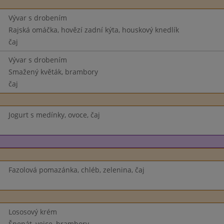
Vývar s drobením
Rajská omáčka, hovězí zadní kýta, houskový knedlík
čaj
Vývar s drobením
Smažený květák, brambory
čaj
Jogurt s medínky, ovoce, čaj
Fazolová pomazánka, chléb, zelenina, čaj
Lososový krém
Špenát, vejce, brambory