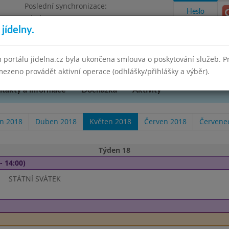
Poslední synchronizace:
Heslo
Pátek 2.7.2021 16:09
jídelny.
res Brno-venkov, příspěvková organizace
 portálu jidelna.cz byla ukončena smlouva o poskytování služeb. 
ezeno provádět aktivní operace (odhlášky/přihlášky a výběr).
takty a informace
Docházka
Aktivity
n 2018
Duben 2018
Květen 2018
Červen 2018
Červene
Týden 18
- 14:00)
STÁTNÍ SVÁTEK