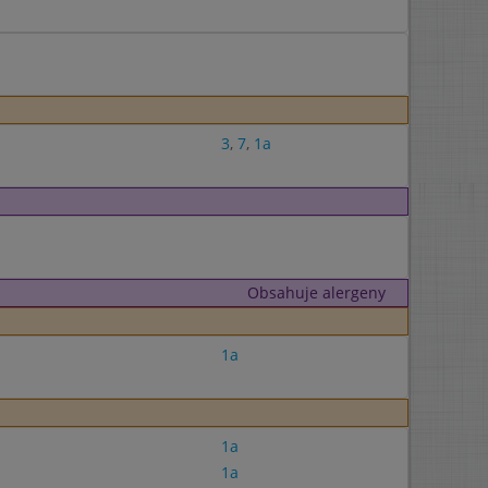
3
,
7
,
1a
Obsahuje alergeny
1a
1a
1a