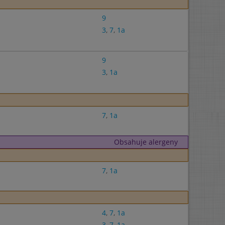
9
3
,
7
,
1a
9
3
,
1a
7
,
1a
Obsahuje alergeny
7
,
1a
4
,
7
,
1a
3
,
7
,
1a