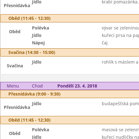
Jídlo
krabí pomazánka, 
Přesnídávka
Oběd (11:45 - 12:30)
Polévka
vývar se zelenino
Oběd
Jídlo
kuřecí prsa na pap
Nápoj
čaj
Svačina (14:30 - 15:00)
Jídlo
rohlík s máslem 
Svačina
Menu
Chod
Pondělí 23. 4. 2018
Přesnídávka (9:00 - 9:30)
Jídlo
budapešťská poma
Přesnídávka
Oběd (11:45 - 12:30)
Polévka
masová se zelenin
Oběd
Jídlo
kuřecí nudličky n