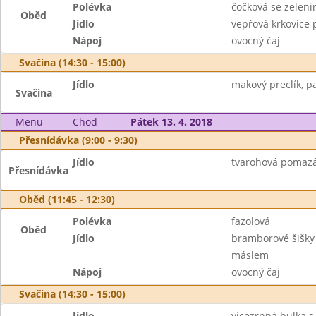
Polévka
čočková se zeleni
Oběd
Jídlo
vepřová krkovice
Nápoj
ovocný čaj
Svačina (14:30 - 15:00)
Jídlo
makový preclík, p
Svačina
Menu
Chod
Pátek 13. 4. 2018
Přesnídávka (9:00 - 9:30)
Jídlo
tvarohová pomazá
Přesnídávka
Oběd (11:45 - 12:30)
Polévka
fazolová
Oběd
Jídlo
bramborové šišky
máslem
Nápoj
ovocný čaj
Svačina (14:30 - 15:00)
Jídlo
vícezrnná bulka s