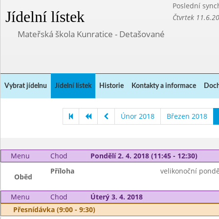
Poslední sync
Jídelní lístek
Čtvrtek 11.6.2
Mateřská škola Kunratice - Detašované
Vybrat jídelnu
Jídelní lístek
Historie
Kontakty a informace
Doch
Únor 2018
Březen 2018
Menu
Chod
Pondělí 2. 4. 2018 (11:45 - 12:30)
Příloha
velikonoční pondě
Oběd
Menu
Chod
Úterý 3. 4. 2018
Přesnídávka (9:00 - 9:30)