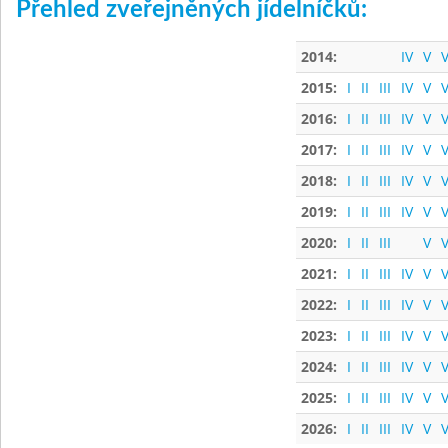
Přehled zveřejněných jídelníčků:
2014:
IV
V
V
2015:
I
II
III
IV
V
V
2016:
I
II
III
IV
V
V
2017:
I
II
III
IV
V
V
2018:
I
II
III
IV
V
V
2019:
I
II
III
IV
V
V
2020:
I
II
III
V
V
2021:
I
II
III
IV
V
V
2022:
I
II
III
IV
V
V
2023:
I
II
III
IV
V
V
2024:
I
II
III
IV
V
V
2025:
I
II
III
IV
V
V
2026:
I
II
III
IV
V
V