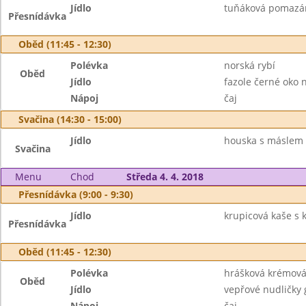
Jídlo
tuňáková pomazánk
Přesnídávka
Oběd (11:45 - 12:30)
Polévka
norská rybí
Oběd
Jídlo
fazole černé oko n
Nápoj
čaj
Svačina (14:30 - 15:00)
Jídlo
houska s máslem
Svačina
Menu
Chod
Středa 4. 4. 2018
Přesnídávka (9:00 - 9:30)
Jídlo
krupicová kaše s k
Přesnídávka
Oběd (11:45 - 12:30)
Polévka
hrášková krémová
Oběd
Jídlo
vepřové nudličky 
Nápoj
čaj