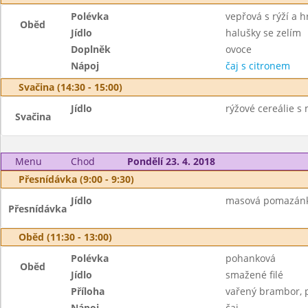
Polévka
vepřová s rýží a 
Oběd
Jídlo
halušky se zelím
Doplněk
ovoce
Nápoj
čaj s citronem
Svačina (14:30 - 15:00)
Jídlo
rýžové cereálie s
Svačina
Menu
Chod
Pondělí 23. 4. 2018
Přesnídávka (9:00 - 9:30)
Jídlo
masová pomazánka,
Přesnídávka
Oběd (11:30 - 13:00)
Polévka
pohanková
Oběd
Jídlo
smažené filé
Příloha
vařený brambor, p
Nápoj
čaj