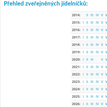
Přehled zveřejněných jídelníčků:
2014:
II
III
IV
V
V
2015:
I
II
III
IV
V
V
2016:
I
II
III
IV
V
V
2017:
I
II
III
IV
V
V
2018:
I
II
III
IV
V
V
2019:
I
II
III
IV
V
V
2020:
I
II
III
V
V
2021:
I
II
III
IV
V
V
2022:
I
II
III
IV
V
V
2023:
I
II
III
IV
V
V
2024:
I
II
III
IV
V
V
2025:
I
II
III
IV
V
V
2026:
I
II
III
IV
V
V