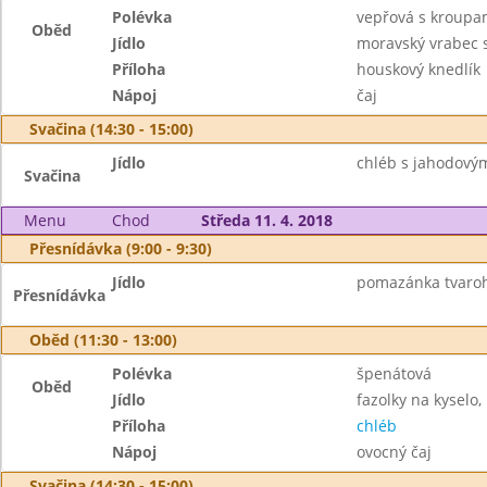
Polévka
vepřová s kroup
Oběd
Jídlo
moravský vrabec 
Příloha
houskový knedlík
Nápoj
čaj
Svačina (14:30 - 15:00)
Jídlo
chléb s jahodový
Svačina
Menu
Chod
Středa 11. 4. 2018
Přesnídávka (9:00 - 9:30)
Jídlo
pomazánka tvaroho
Přesnídávka
Oběd (11:30 - 13:00)
Polévka
špenátová
Oběd
Jídlo
fazolky na kyselo,
Příloha
chléb
Nápoj
ovocný čaj
Svačina (14:30 - 15:00)