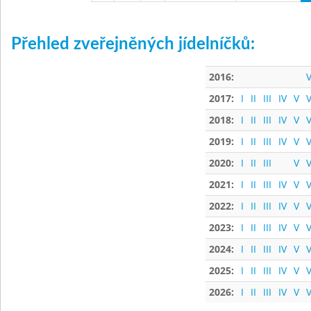
Přehled zveřejněných jídelníčků:
2016:
V
2017:
I
II
III
IV
V
V
2018:
I
II
III
IV
V
V
2019:
I
II
III
IV
V
V
2020:
I
II
III
V
V
2021:
I
II
III
IV
V
V
2022:
I
II
III
IV
V
V
2023:
I
II
III
IV
V
V
2024:
I
II
III
IV
V
V
2025:
I
II
III
IV
V
V
2026:
I
II
III
IV
V
V