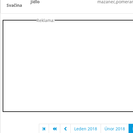
Jídlo
mazanec,pomeran
Svačina
Reklama:
Leden 2018
Únor 2018