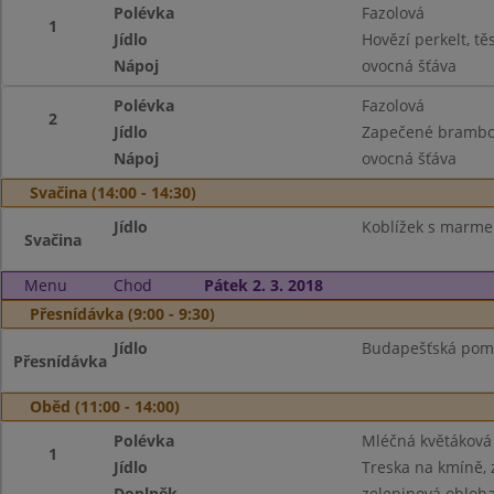
Polévka
Fazolová
1
Jídlo
Hovězí perkelt, tě
Nápoj
ovocná šťáva
Polévka
Fazolová
2
Jídlo
Zapečené brambo
Nápoj
ovocná šťáva
Svačina (14:00 - 14:30)
Jídlo
Koblížek s marmel
Svačina
Menu
Chod
Pátek 2. 3. 2018
Přesnídávka (9:00 - 9:30)
Jídlo
Budapešťská pomaz
Přesnídávka
Oběd (11:00 - 14:00)
Polévka
Mléčná květáková
1
Jídlo
Treska na kmíně, 
Doplněk
zeleninová obloha