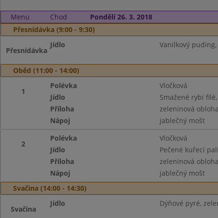
Menu
Chod
Pondělí 26. 3. 2018
Přesnídávka (9:00 - 9:30)
Jídlo
Vanilkový puding,
Přesnídávka
Oběd (11:00 - 14:00)
Polévka
Vločková
1
Jídlo
Smažené rybí filé
Příloha
zeleninová obloh
Nápoj
jablečný mošt
Polévka
Vločková
2
Jídlo
Pečené kuřecí pali
Příloha
zeleninová obloh
Nápoj
jablečný mošt
Svačina (14:00 - 14:30)
Jídlo
Dýňové pyré, zele
Svačina