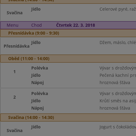
Jídlo
Celerové pyré, raž
Svačina
Menu
Chod
Čtvrtek 22. 3. 2018
Přesnídávka (9:00 - 9:30)
Jídlo
Džem, máslo, chlé
Přesnídávka
Oběd (11:00 - 14:00)
Polévka
Vývar s drožďový
1
Jídlo
Pečená kachní prs
Nápoj
hroznová šťáva
Polévka
Vývar s drožďový
2
Jídlo
Krůtí směs na asi
Nápoj
hroznová šťáva
Svačina (14:00 - 14:30)
Jídlo
Jogurt s čokoládov
Svačina