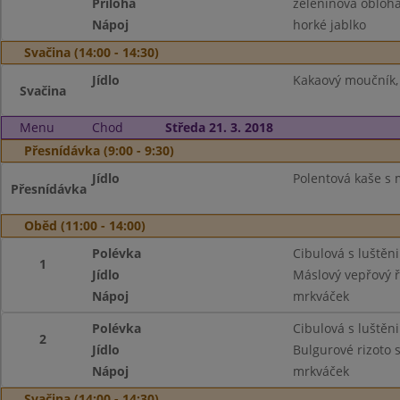
Příloha
zeleninová obloha
Nápoj
horké jablko
Svačina (14:00 - 14:30)
Jídlo
Kakaový moučník, 
Svačina
Menu
Chod
Středa 21. 3. 2018
Přesnídávka (9:00 - 9:30)
Jídlo
Polentová kaše s 
Přesnídávka
Oběd (11:00 - 14:00)
Polévka
Cibulová s luštěn
1
Jídlo
Máslový vepřový ř
Nápoj
mrkváček
Polévka
Cibulová s luštěn
2
Jídlo
Bulgurové rizoto
Nápoj
mrkváček
Svačina (14:00 - 14:30)