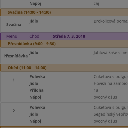
Nápoj
čaj
Svačina (14:00 - 14:30)
Jídlo
Brokolicová pomaz
Svačina
Menu
Chod
Středa 7. 3. 2018
Přesnídávka (9:00 - 9:30)
Jídlo
Jáhlová kaše s me
Přesnídávka
Oběd (11:00 - 14:00)
Polévka
Cuketová s bulgu
1
Jídlo
Hovězí na žampio
Příloha
1a
Nápoj
ovocný džus
Polévka
Cuketová s bulgu
2
Jídlo
Segedínský vepřov
Nápoj
ovocný džus