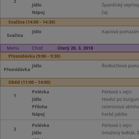
2
Jídlo
Španělský vepřový
Nápoj
čaj
Svačina (14:00 - 14:30)
Jídlo
Kapiová pomazánka
Svačina
Menu
Chod
Úterý 20. 3. 2018
Přesnídávka (9:00 - 9:30)
Jídlo
Ředkvičková pomaz
Přesnídávka
Oběd (11:00 - 14:00)
Polévka
Pórková s vejci
1
Jídlo
Hovězí po burgund
Příloha
zeleninová obloh
Nápoj
horké jablko
Polévka
Pórková s vejci
2
Jídlo
Smažený květák, 