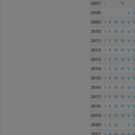
2007:
I
IV
2008:
V
V
2009:
I
II
III
IV
V
V
2010:
I
II
III
IV
V
V
2011:
I
II
III
IV
V
V
2012:
I
II
III
IV
V
V
2013:
I
II
III
IV
V
V
2014:
I
II
III
IV
V
V
2015:
I
II
III
IV
V
V
2016:
I
II
III
IV
V
V
2017:
I
II
III
IV
V
V
2018:
I
II
III
IV
V
V
2019:
I
II
III
IV
V
V
2020:
I
II
III
V
V
2021:
I
II
III
IV
V
V