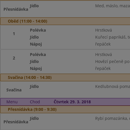
Jídlo
Med, máslo, mazan
Přesnídávka
Oběd (11:00 - 14:00)
Polévka
Hrstková
1
Jídlo
Kuřecí paprikáš, t
Nápoj
řepáček
Polévka
Hrstková
2
Jídlo
Hovězí pečeně po
Nápoj
řepáček
Svačina (14:00 - 14:30)
Jídlo
Kedlubnová pomazá
Svačina
Menu
Chod
Čtvrtek 29. 3. 2018
Přesnídávka (9:00 - 9:30)
Jídlo
Rybí pomazánka, c
Přesnídávka