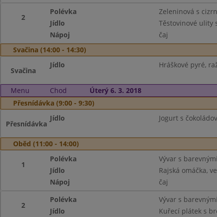
Polévka
Zeleninová s cizr
2
Jídlo
Těstovinové ulity
Nápoj
čaj
Svačina (14:00 - 14:30)
Jídlo
Hráškové pyré, raž
Svačina
Menu
Chod
Úterý 6. 3. 2018
Přesnídávka (9:00 - 9:30)
Jídlo
Jogurt s čokoládov
Přesnídávka
Oběd (11:00 - 14:00)
Polévka
Vývar s barevným
1
Jídlo
Rajská omáčka, ve
Nápoj
čaj
Polévka
Vývar s barevným
2
Jídlo
Kuřecí plátek s b