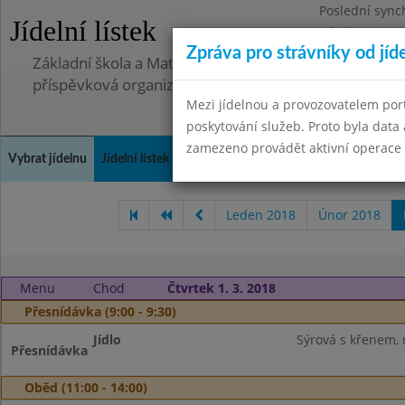
Poslední sync
Jídelní lístek
Pátek 2.7.2021
Zpráva pro strávníky od jíd
Základní škola a Mateřská škola, Deblín, okres Brno-
příspěvková organizace
Mezi jídelnou a provozovatelem por
poskytování služeb. Proto byla dat
zamezeno provádět aktivní operace (
Vybrat jídelnu
Jídelní lístek
Historie
Kontakty a informace
Doch
Leden 2018
Únor 2018
Menu
Chod
Čtvrtek 1. 3. 2018
Přesnídávka (9:00 - 9:30)
Jídlo
Sýrová s křenem, r
Přesnídávka
Oběd (11:00 - 14:00)