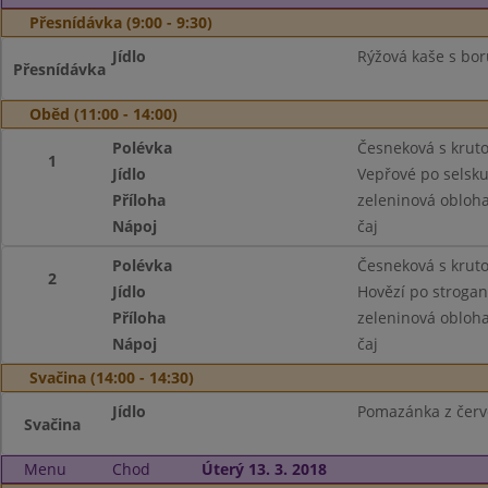
Přesnídávka (9:00 - 9:30)
Jídlo
Rýžová kaše s bor
Přesnídávka
Oběd (11:00 - 14:00)
Polévka
Česneková s krut
1
Jídlo
Vepřové po selsku
Příloha
zeleninová obloh
Nápoj
čaj
Polévka
Česneková s krut
2
Jídlo
Hovězí po strogan
Příloha
zeleninová obloh
Nápoj
čaj
Svačina (14:00 - 14:30)
Jídlo
Pomazánka z červen
Svačina
Menu
Chod
Úterý 13. 3. 2018