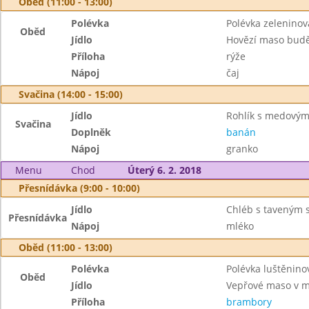
Oběd (11:00 - 13:00)
Polévka
Polévka zelenino
Oběd
Jídlo
Hovězí maso budě
Příloha
rýže
Nápoj
čaj
Svačina (14:00 - 15:00)
Jídlo
Rohlík s medový
Svačina
Doplněk
banán
Nápoj
granko
Menu
Chod
Úterý 6. 2. 2018
Přesnídávka (9:00 - 10:00)
Jídlo
Chléb s taveným 
Přesnídávka
Nápoj
mléko
Oběd (11:00 - 13:00)
Polévka
Polévka luštěnino
Oběd
Jídlo
Vepřové maso v m
Příloha
brambory