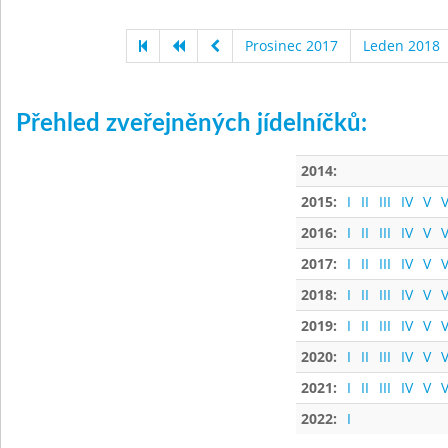
Prosinec 2017
Leden 2018
Přehled zveřejněných jídelníčků:
2014:
2015:
I
II
III
IV
V
V
2016:
I
II
III
IV
V
V
2017:
I
II
III
IV
V
V
2018:
I
II
III
IV
V
V
2019:
I
II
III
IV
V
V
2020:
I
II
III
IV
V
V
2021:
I
II
III
IV
V
V
2022:
I