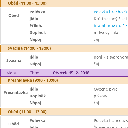
Oběd (11:00 - 13:00)
Polévka
Polévka hrachová
Oběd
Jídlo
Krůtí sekaný řízek
Příloha
bramborová kaše
Doplněk
mrkvový salát
Nápoj
čaj
Svačina (14:00 - 15:00)
Jídlo
Rohlík s tvaroho
Svačina
Nápoj
čaj
Menu
Chod
Čtvrtek 15. 2. 2018
Přesnídávka (9:00 - 10:00)
Jídlo
Ovocné pyré
Přesnídávka
Doplněk
piškoty
Nápoj
čaj
Oběd (11:00 - 13:00)
Polévka
Polévka francouz
Oběd
Jídlo
Špagety se sýrov