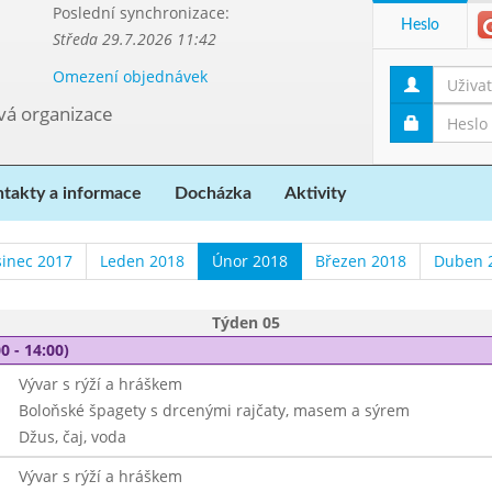
Poslední synchronizace:
Heslo
Středa 29.7.2026 11:42
Omezení objednávek
ová organizace
takty a informace
Docházka
Aktivity
sinec 2017
Leden 2018
Únor 2018
Březen 2018
Duben 
Týden 05
0 - 14:00)
Vývar s rýží a hráškem
Boloňské špagety s drcenými rajčaty, masem a sýrem
Džus, čaj, voda
Vývar s rýží a hráškem