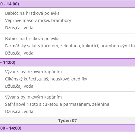
0 - 14:00)
Babiččina hrstková polévka
Vepřové maso v mrkvi, brambory
Džus,čaj, voda
Babiččina hrstková polévka
Farmářský salát s kuřetem, zeleninou, kukuřicí, bramborovými l
Džus,čaj, voda
- 14:00)
Vývar s bylinkovým kapáním
Cikánský kuřecí guláš, houskové knedlíky
Džus,čaj, voda
Vývar s bylinkovým kapáním
Šafránové rizoto s cuketou a parmazánem, zelenina
Džus,čaj, voda
Týden 07
00 - 14:00)