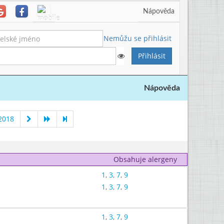
Nápověda
Nemůžu se přihlásit
Nápověda
2018
Obsahuje alergeny
1
,
3
,
7
,
9
1
,
3
,
7
,
9
1
,
3
,
7
,
9