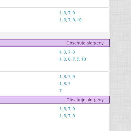
1
,
3
,
7
,
9
1
,
3
,
7
,
9
,
10
Obsahuje alergeny
1
,
3
,
7
,
9
1
,
3
,
6
,
7
,
9
,
10
1
,
3
,
7
,
9
1
,
3
,
7
7
Obsahuje alergeny
1
,
3
,
7
,
9
1
,
3
,
7
,
9