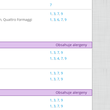
7
1
,
3
,
7
,
9
em, Quattro Formaggi
1
,
3
,
6
,
7
,
9
Obsahuje alergeny
1
,
3
,
7
,
9
1
,
3
,
4
,
7
,
9
1
,
3
,
7
,
9
1
,
3
,
7
,
9
Obsahuje alergeny
1
,
3
,
7
,
9
1
,
3
,
7
,
9