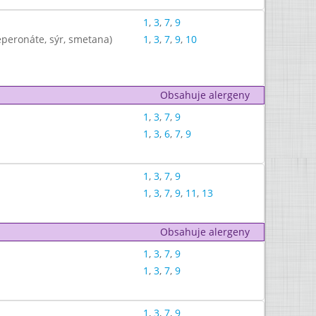
1
,
3
,
7
,
9
peronáte, sýr, smetana)
1
,
3
,
7
,
9
,
10
Obsahuje alergeny
1
,
3
,
7
,
9
1
,
3
,
6
,
7
,
9
1
,
3
,
7
,
9
1
,
3
,
7
,
9
,
11
,
13
Obsahuje alergeny
1
,
3
,
7
,
9
1
,
3
,
7
,
9
1
,
3
,
7
,
9