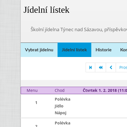
Jídelní lístek
Školní jídelna Týnec nad Sázavou, příspěvk
Vybrat jídelnu
Jídelní lístek
Historie
Kon
Pro
Menu
Chod
Čtvrtek 1. 2. 2018 (11:0
Polévka
1
Jídlo
Nápoj
Polévka
2