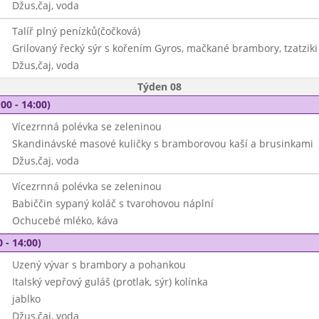
Džus,čaj, voda
Talíř plný penízků(čočková)
Grilovaný řecký sýr s kořením Gyros, mačkané brambory, tzatziki
Džus,čaj, voda
Týden 08
00 - 14:00)
Vícezrnná polévka se zeleninou
Skandinávské masové kuličky s bramborovou kaší a brusinkami
Džus,čaj, voda
Vícezrnná polévka se zeleninou
Babiččin sypaný koláč s tvarohovou náplní
Ochucebé mléko, káva
 - 14:00)
Uzený vývar s brambory a pohankou
Italský vepřový guláš (protlak, sýr) kolínka
jablko
Džus,čaj, voda