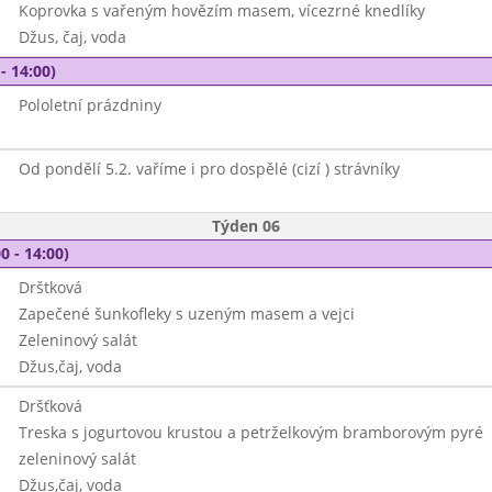
Koprovka s vařeným hovězím masem, vícezrné knedlíky
Džus, čaj, voda
- 14:00)
Pololetní prázdniny
Od pondělí 5.2. vaříme i pro dospělé (cizí ) strávníky
Týden 06
0 - 14:00)
Drštková
Zapečené šunkofleky s uzeným masem a vejci
Zeleninový salát
Džus,čaj, voda
Dršťková
Treska s jogurtovou krustou a petrželkovým bramborovým pyré
zeleninový salát
Džus,čaj, voda