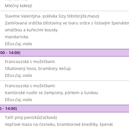
Mléčný koktejl
Slavíme Valentýna- polévka Slzy štěstí(rýže,maso)
Zamilovaná srdíčka (těstoviny ve tvaru srdce s listovým špenát
omáčkou a kuřecími kousky
mandarinka
Džus,čaj, voda
00 - 14:00)
Francouzská s mušličkami
Obalovaný losos, brambory, kečup
Džus,čaj, voda
Francouzská s mušličkami
Kantónské nudle se žampiony, pórkem a šunkou
Džus,čaj, voda
0 - 14:00)
Talíř plný penízků(čočková)
Vepřové maso na česneku, bramborové knedlíky, špenát