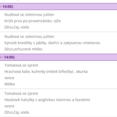
- 14:00)
Nudlová se zeleninou jullien
Krůtí prsa po provensálsku, rýže
Džus,čaj, voda
Nudlová se zeleninou jullien
Kynuté knedlíky s jablky, skořicí a zakysanou smetanou
Džus,ochucené mléko
 - 14:00)
Tomatová se sýrem
Hrachová kaše, kuřenky (mleté biftečky) , okurka
ovoce
Mléko
Tomatová se sýrem
Houbové halušky s anglickou slaninou a fazolemi
ovoce
Džus,čaj, voda