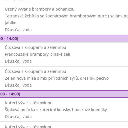
Uzený vývar s brambory a pohankou
Tatranské žebírko se špenátovým bramborovým puré ( salám, pe
jablko
Džus,čaj, voda
0 - 14:00)
Čočková s kroupami a zeleninou
Francouzské brambory, čínské zelí
Džus,čaj, voda
Čočková s kroupami a zeleninou
Zeleninová mísa s mix přírodních sýrů, dresink, pečivo
Džus,čaj, voda
00 - 14:00)
Kuřecí vývar s těstovinou
Šípková omáčka s kuřecími kousky, houskové knedlíky
Džus,čaj, voda
Kuřecí vývar s těstovinou