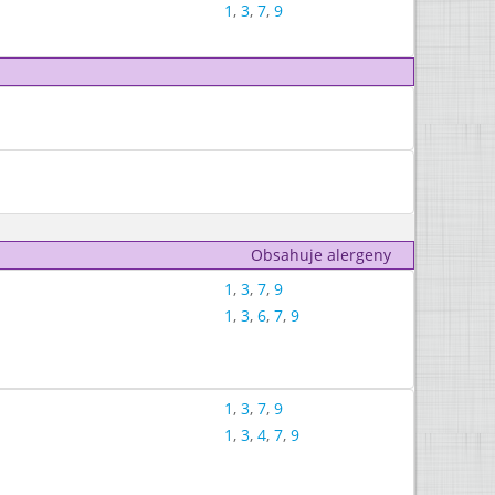
1
,
3
,
7
,
9
Obsahuje alergeny
1
,
3
,
7
,
9
1
,
3
,
6
,
7
,
9
1
,
3
,
7
,
9
1
,
3
,
4
,
7
,
9