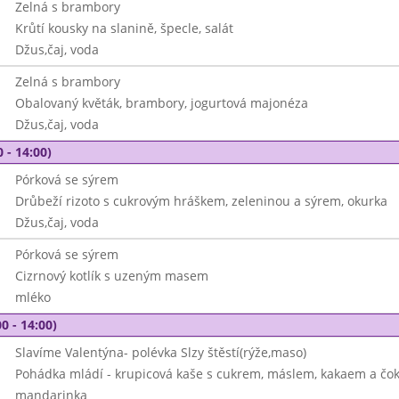
Zelná s brambory
Krůtí kousky na slanině, špecle, salát
Džus,čaj, voda
Zelná s brambory
Obalovaný květák, brambory, jogurtová majonéza
Džus,čaj, voda
 - 14:00)
Pórková se sýrem
Drůbeží rizoto s cukrovým hráškem, zeleninou a sýrem, okurka
Džus,čaj, voda
Pórková se sýrem
Cizrnový kotlík s uzeným masem
mléko
0 - 14:00)
Slavíme Valentýna- polévka Slzy štěstí(rýže,maso)
Pohádka mládí - krupicová kaše s cukrem, máslem, kakaem a čok
mandarinka