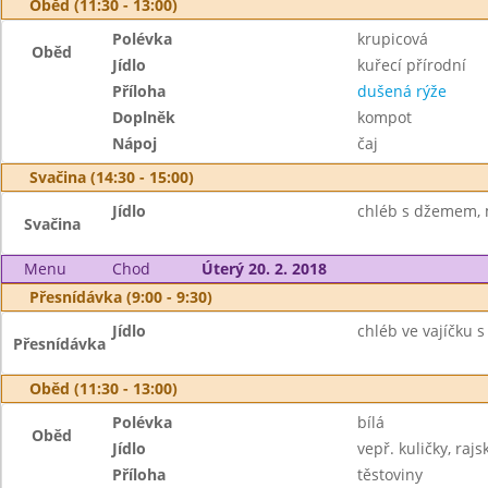
Oběd (11:30 - 13:00)
Polévka
krupicová
Oběd
Jídlo
kuřecí přírodní
Příloha
dušená rýže
Doplněk
kompot
Nápoj
čaj
Svačina (14:30 - 15:00)
Jídlo
chléb s džemem, 
Svačina
Menu
Chod
Úterý 20. 2. 2018
Přesnídávka (9:00 - 9:30)
Jídlo
chléb ve vajíčku s 
Přesnídávka
Oběd (11:30 - 13:00)
Polévka
bílá
Oběd
Jídlo
vepř. kuličky, raj
Příloha
těstoviny