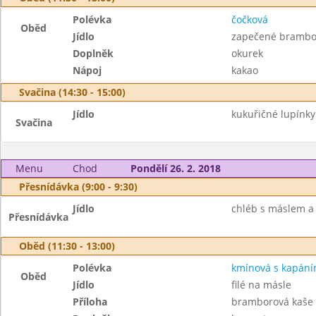
Polévka
čočková
Oběd
Jídlo
zapečené brambo
Doplněk
okurek
Nápoj
kakao
Svačina (14:30 - 15:00)
Jídlo
kukuřičné lupínk
Svačina
Menu
Chod
Pondělí 26. 2. 2018
Přesnídávka (9:00 - 9:30)
Jídlo
chléb s máslem a 
Přesnídávka
Oběd (11:30 - 13:00)
Polévka
kmínová s kapán
Oběd
Jídlo
filé na másle
Příloha
bramborová kaše