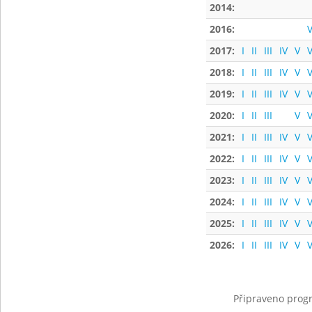
2014:
2016:
V
2017:
I
II
III
IV
V
V
2018:
I
II
III
IV
V
V
2019:
I
II
III
IV
V
V
2020:
I
II
III
V
V
2021:
I
II
III
IV
V
V
2022:
I
II
III
IV
V
V
2023:
I
II
III
IV
V
V
2024:
I
II
III
IV
V
V
2025:
I
II
III
IV
V
V
2026:
I
II
III
IV
V
V
Připraveno progr