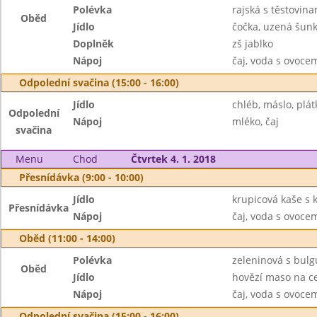
Polévka
rajská s těstovina
Oběd
Jídlo
čočka, uzená šunk
Doplněk
zš jablko
Nápoj
čaj, voda s ovoc
Odpolední svačina (15:00 - 16:00)
Jídlo
chléb, máslo, plát
Odpolední
Nápoj
mléko, čaj
svačina
Menu
Chod
Čtvrtek 4. 1. 2018
Přesnídávka (9:00 - 10:00)
Jídlo
krupicová kaše s
Přesnídávka
Nápoj
čaj, voda s ovoc
Oběd (11:00 - 14:00)
Polévka
zeleninová s bul
Oběd
Jídlo
hovězí maso na cel
Nápoj
čaj, voda s ovoc
Odpolední svačina (15:00 - 16:00)