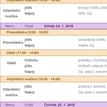
Odpolední svačina (15:00 - 16:00)
Jídlo
knuspi chléb, plá
Odpolední
Nápoj
kefír, čaj
svačina
Menu
Chod
Středa 24. 1. 2018
Přesnídávka (9:00 - 10:00)
Jídlo
lámankový chléb,
Přesnídávka
Nápoj
mléko, čaj
Oběd (11:00 - 14:00)
Polévka
polévka z míchan
Oběd
Jídlo
drůbeží sekaná, 
Nápoj
čaj, voda s ovoc
Odpolední svačina (15:00 - 16:00)
Jídlo
pudink s ovocem, 
Odpolední
Nápoj
čaj, voda s ovoc
svačina
Menu
Chod
Čtvrtek 25. 1. 2018