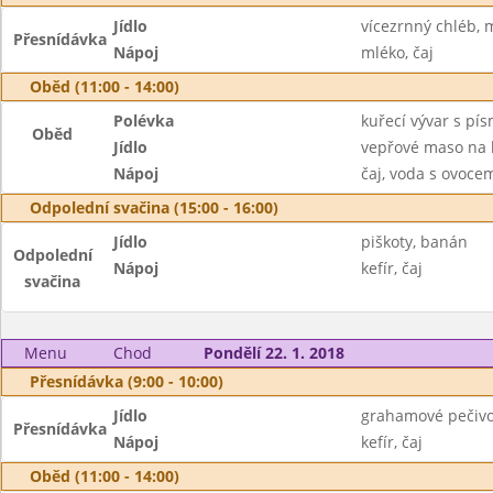
Jídlo
vícezrnný chléb,
Přesnídávka
Nápoj
mléko, čaj
Oběd (11:00 - 14:00)
Polévka
kuřecí vývar s pí
Oběd
Jídlo
vepřové maso na 
Nápoj
čaj, voda s ovoc
Odpolední svačina (15:00 - 16:00)
Jídlo
piškoty, banán
Odpolední
Nápoj
kefír, čaj
svačina
Menu
Chod
Pondělí 22. 1. 2018
Přesnídávka (9:00 - 10:00)
Jídlo
grahamové pečivo
Přesnídávka
Nápoj
kefír, čaj
Oběd (11:00 - 14:00)