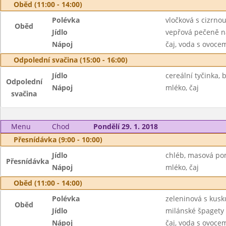
Oběd (11:00 - 14:00)
Polévka
vločková s cizrno
Oběd
Jídlo
vepřová pečeně n
Nápoj
čaj, voda s ovoc
Odpolední svačina (15:00 - 16:00)
Jídlo
cereální tyčinka,
Odpolední
Nápoj
mléko, čaj
svačina
Menu
Chod
Pondělí 29. 1. 2018
Přesnídávka (9:00 - 10:00)
Jídlo
chléb, masová po
Přesnídávka
Nápoj
mléko, čaj
Oběd (11:00 - 14:00)
Polévka
zeleninová s kusk
Oběd
Jídlo
milánské špagety
Nápoj
čaj, voda s ovoc