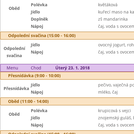
Polévka
květáková
Oběd
Jídlo
kuřecí maso na kar
Doplněk
zš mandarinka
Nápoj
čaj, voda s ovoc
Odpolední svačina (15:00 - 16:00)
Jídlo
ovocný jogurt, roh
Odpolední
Nápoj
čaj, voda s ovoc
svačina
Menu
Chod
Úterý 23. 1. 2018
Přesnídávka (9:00 - 10:00)
Jídlo
pečivo, vaječná 
Přesnídávka
Nápoj
mléko, čaj
Oběd (11:00 - 14:00)
Polévka
krupicová s vejci
Oběd
Jídlo
znojemský guláš, 
Nápoj
čaj, voda s ovoc