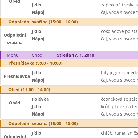
Oběd
Jídlo
zapečená treska s
Nápoj
čaj, voda s ovoc
Odpolední svačina (15:00 - 16:00)
Jídlo
čokoládové polšt
Odpolední
Nápoj
čaj, voda s ovoc
svačina
Menu
Chod
Středa 17. 1. 2018
Přesnídávka (9:00 - 10:00)
Jídlo
bílý jogurt s med
Přesnídávka
Nápoj
čaj, voda s ovoc
Oběd (11:00 - 14:00)
Polévka
česneková se zel
Oběd
Jídlo
krůtí plátek na le
Nápoj
čaj, voda s ovoc
Odpolední svačina (15:00 - 16:00)
Jídlo
chléb, rama, směs
Odpolední