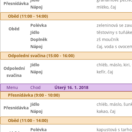
Přesnídávka
Nápoj
mléko, čaj
Oběd (11:00 - 14:00)
Polévka
zeleninová se zav
Oběd
Jídlo
těstoviny s tuňáke
Doplněk
zš moučník
Nápoj
čaj, voda s ovoc
Odpolední svačina (15:00 - 16:00)
Jídlo
chléb, máslo, kiri
Odpolední
Nápoj
kefír, čaj
svačina
Menu
Chod
Úterý 16. 1. 2018
Přesnídávka (9:00 - 10:00)
Jídlo
chléb, máslo, šun
Přesnídávka
Nápoj
kakao, čaj
Oběd (11:00 - 14:00)
Polévka
kapustová s tarh