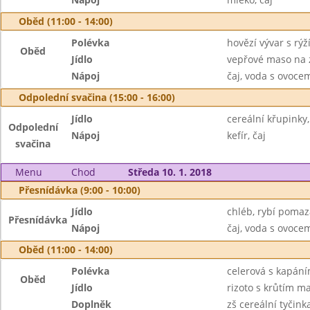
Oběd (11:00 - 14:00)
Polévka
hovězí vývar s rýž
Oběd
Jídlo
vepřové maso na z
Nápoj
čaj, voda s ovoc
Odpolední svačina (15:00 - 16:00)
Jídlo
cereální křupinky
Odpolední
Nápoj
kefír, čaj
svačina
Menu
Chod
Středa 10. 1. 2018
Přesnídávka (9:00 - 10:00)
Jídlo
chléb, rybí pomaz
Přesnídávka
Nápoj
čaj, voda s ovoc
Oběd (11:00 - 14:00)
Polévka
celerová s kapán
Oběd
Jídlo
rizoto s krůtím m
Doplněk
zš cereální tyčink