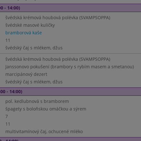
0 - 14:00)
švédská krémová houbová polévka (SVAMPSOPPA)
švédské masové kuličky
bramborová kaše
11
švédský čaj s mlékem, džus
švédská krémová houbová polévka (SVAMPSOPPA)
Janssonovo pokušení (brambory s rybím masem a smetanou)
marcipánový dezert
švédský čaj s mlékem, džus
00 - 14:00)
pol. kedlubnová s bramborem
špagety s boloňskou omáčkou a sýrem
7
11
multivitamínový čaj, ochucené mléko