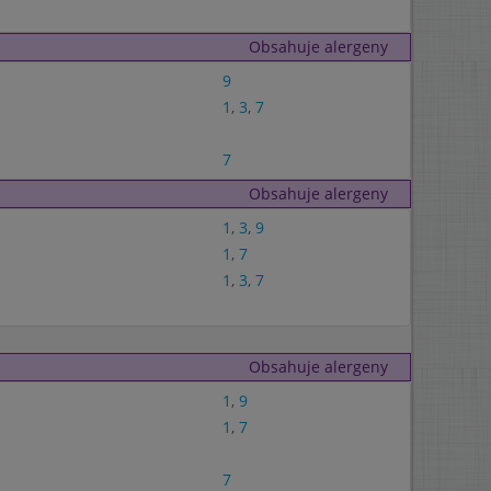
Obsahuje alergeny
9
1
,
3
,
7
7
Obsahuje alergeny
1
,
3
,
9
1
,
7
1
,
3
,
7
Obsahuje alergeny
1
,
9
1
,
7
7