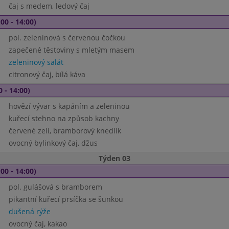
čaj s medem, ledový čaj
00 - 14:00)
pol. zeleninová s červenou čočkou
zapečené těstoviny s mletým masem
zeleninový salát
citronový čaj, bílá káva
0 - 14:00)
hovězí vývar s kapáním a zeleninou
kuřecí stehno na způsob kachny
červené zelí, bramborový knedlík
ovocný bylinkový čaj, džus
Týden 03
00 - 14:00)
pol. gulášová s bramborem
pikantní kuřecí prsíčka se šunkou
dušená rýže
ovocný čaj, kakao