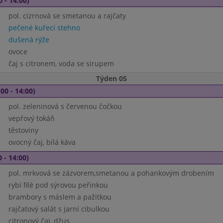
0 - 14:00)
pol. cizrnová se smetanou a rajčaty
pečené kuřecí stehno
dušená rýže
ovoce
čaj s citronem, voda se sirupem
Týden 05
00 - 14:00)
pol. zeleninová s červenou čočkou
vepřový tokáň
těstoviny
ovocný čaj, bílá káva
 - 14:00)
pol. mrkvová se zázvorem,smetanou a pohankovým drobením
rybí filé pod sýrovou peřinkou
brambory s máslem a pažitkou
rajčatový salát s jarní cibulkou
citronový čaj, džus