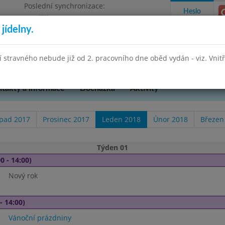
Poslední synchronizace:
Heslo
Pondělí 27.7.2026 13:26
jídelny.
Omezení objednávek
hradní 49
stravného nebude již od 2. pracovního dne oběd vydán - viz. Vnitřn
takty a informace
Docházka
Aktivity
opad 2017
Prosinec 2017
Leden 2018
Únor 2018
Březen
Týden 01
0 - 14:00)
Nový rok
- 14:00)
Vánoční prázdniny