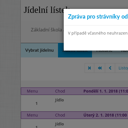
Jídelní lístek
Zpráva pro strávníky od 
Základní škola a Mateřská škola, Praha 4, O
V případě včasného neuhrazení 
Vybrat jídelnu
Jídelní lístek
Historie
Kon
List
Menu
Chod
Pondělí 1. 1. 2018 (11:0
Jídlo
1
Menu
Chod
Úterý 2. 1. 2018 (11:00 
Jídlo
1