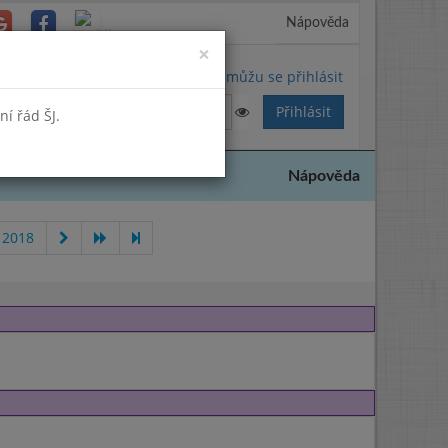
Nápověda
Close
×
Nemůžu se přihlásit
í řád ŠJ.
Nápověda
 2018