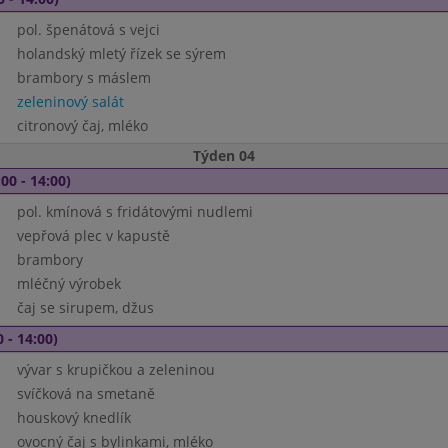
pol. špenátová s vejci
holandský mletý řízek se sýrem
brambory s máslem
zeleninový salát
citronový čaj, mléko
Týden 04
00 - 14:00)
pol. kmínová s fridátovými nudlemi
vepřová plec v kapustě
brambory
mléčný výrobek
čaj se sirupem, džus
 - 14:00)
vývar s krupičkou a zeleninou
svíčková na smetaně
houskový knedlík
ovocný čaj s bylinkami, mléko