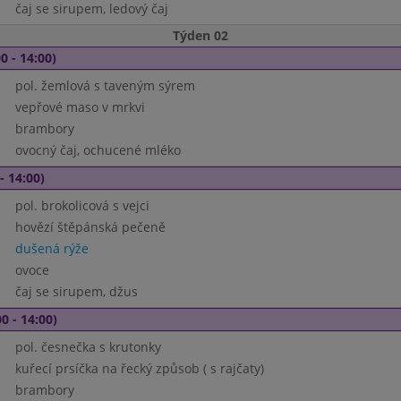
čaj se sirupem, ledový čaj
Týden 02
0 - 14:00)
pol. žemlová s taveným sýrem
vepřové maso v mrkvi
brambory
ovocný čaj, ochucené mléko
- 14:00)
pol. brokolicová s vejci
hovězí štěpánská pečeně
dušená rýže
ovoce
čaj se sirupem, džus
0 - 14:00)
pol. česnečka s krutonky
kuřecí prsíčka na řecký způsob ( s rajčaty)
brambory