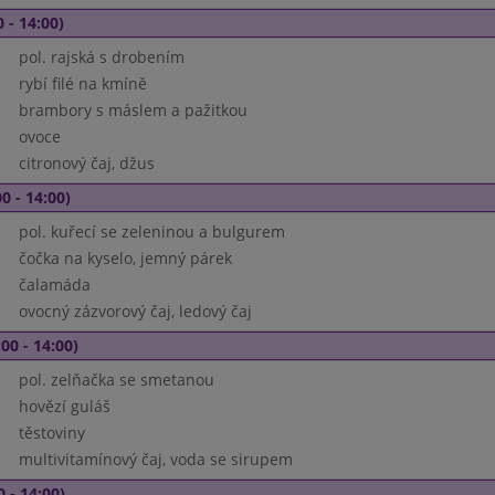
 - 14:00)
pol. rajská s drobením
rybí filé na kmíně
brambory s máslem a pažitkou
ovoce
citronový čaj, džus
0 - 14:00)
pol. kuřecí se zeleninou a bulgurem
čočka na kyselo, jemný párek
čalamáda
ovocný zázvorový čaj, ledový čaj
00 - 14:00)
pol. zelňačka se smetanou
hovězí guláš
těstoviny
multivitamínový čaj, voda se sirupem
0 - 14:00)