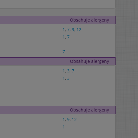
Obsahuje alergeny
1
,
7
,
9
,
12
1
,
7
7
Obsahuje alergeny
1
,
3
,
7
1
,
3
Obsahuje alergeny
1
,
9
,
12
1