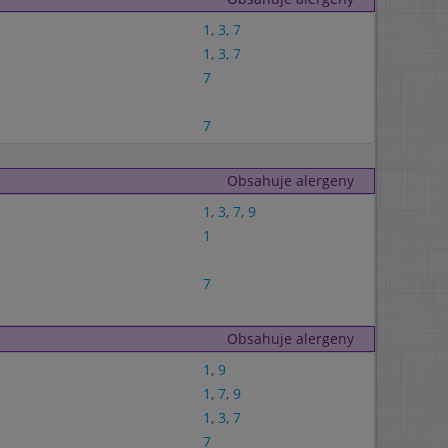
1
,
3
,
7
1
,
3
,
7
7
7
Obsahuje alergeny
1
,
3
,
7
,
9
1
7
Obsahuje alergeny
1
,
9
1
,
7
,
9
1
,
3
,
7
7