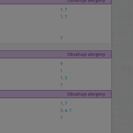
Obsahuje alergeny
1
,
7
1
,
7
7
Obsahuje alergeny
9
1
1
,
3
7
Obsahuje alergeny
1
,
7
3
,
4
,
7
7