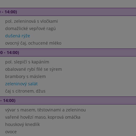
 - 14:00)
pol. zeleninová s vločkami
domažlické vepřové ragú
dušená rýže
ovocný čaj, ochucené mléko
0 - 14:00)
pol. slepičí s kapáním
obalované rybí filé se sýrem
brambory s máslem
zeleninový salát
čaj s citronem, džus
- 14:00)
vývar s masem, těstovinami a zeleninou
vařené hovězí maso, koprová omáčka
houskový knedlík
ovoce