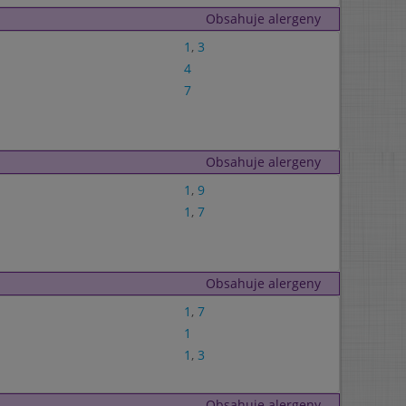
Obsahuje alergeny
1
,
3
4
7
Obsahuje alergeny
1
,
9
1
,
7
Obsahuje alergeny
1
,
7
1
1
,
3
Obsahuje alergeny