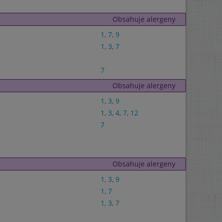
Obsahuje alergeny
1
,
7
,
9
1
,
3
,
7
7
Obsahuje alergeny
1
,
3
,
9
1
,
3
,
4
,
7
,
12
7
Obsahuje alergeny
1
,
3
,
9
1
,
7
1
,
3
,
7