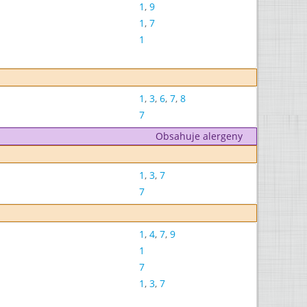
1
,
9
1
,
7
1
1
,
3
,
6
,
7
,
8
7
Obsahuje alergeny
1
,
3
,
7
7
1
,
4
,
7
,
9
1
7
1
,
3
,
7