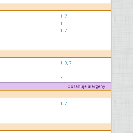
1
,
7
1
1
,
7
1
,
3
,
7
7
Obsahuje alergeny
1
,
7