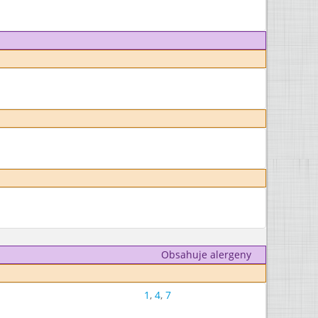
Obsahuje alergeny
1
,
4
,
7