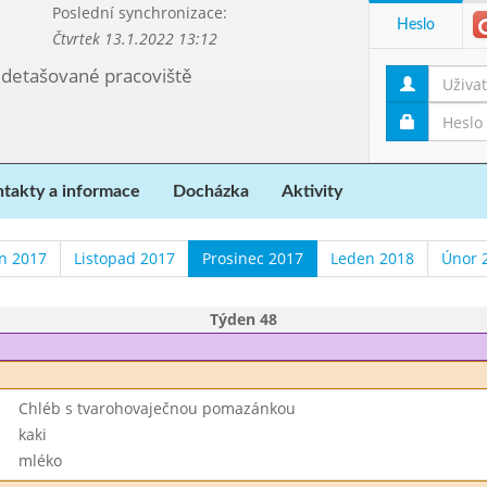
Poslední synchronizace:
Heslo
Čtvrtek 13.1.2022 13:12
, detašované pracoviště
takty a informace
Docházka
Aktivity
en 2017
Listopad 2017
Prosinec 2017
Leden 2018
Únor 
Týden 48
Chléb s tvarohovaječnou pomazánkou
kaki
mléko