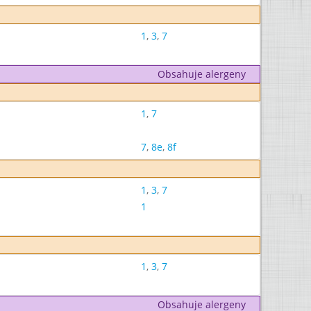
1
,
3
,
7
Obsahuje alergeny
1
,
7
7
,
8e
,
8f
1
,
3
,
7
1
1
,
3
,
7
Obsahuje alergeny