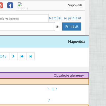
Nápověda
Nemůžu se přihlásit
Nápověda
2018
Obsahuje alergeny
1
,
3
,
7
7