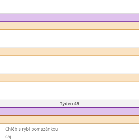
Týden 49
Chléb s rybí pomazánkou
čaj