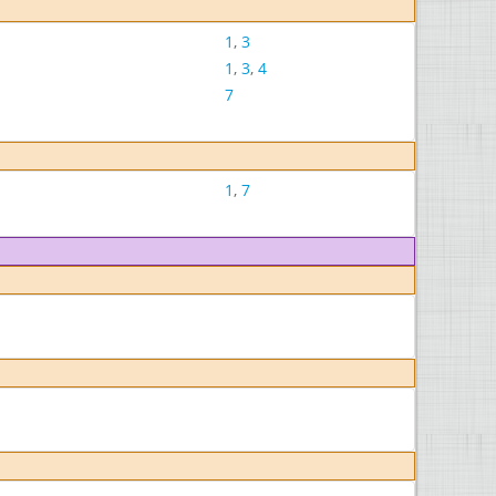
1
,
3
1
,
3
,
4
7
1
,
7