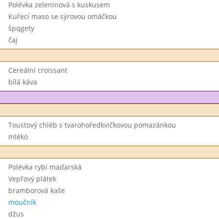
Polévka zeleninová s kuskusem
Kuřecí maso se sýrovou omáčkou
špqgety
čaj
Cereální croissant
bílá káva
Toustový chléb s tvarohoředkvičkovou pomazánkou
mléko
Polévka rybí maďarská
Vepřový plátek
bramborová kaše
moučník
džus