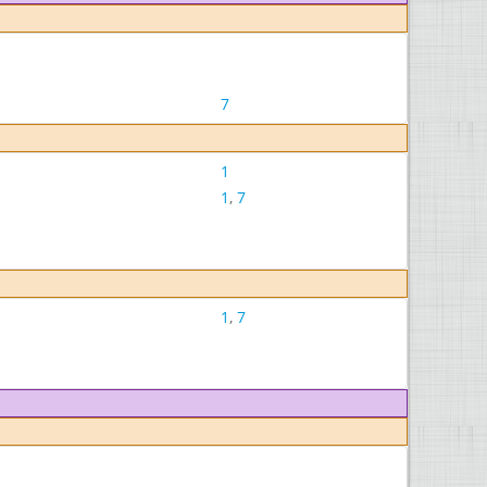
7
1
1
,
7
1
,
7