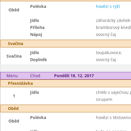
Polévka
hovězí s rýží
Oběd
Jídlo
záhorácký závite
Příloha
bramborový knedl
Nápoj
ovocný čaj
Svačina
Jídlo
loupák,ovoce,
Svačina
Doplněk
ovocný čaj
Menu
Chod
Pondělí 18. 12. 2017
Přesnídávka
Jídlo
chléb s vaječnou 
1
sirupem
Oběd
Polévka
hovězí s těstovin
Oběd