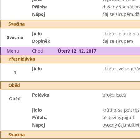
Příloha
dušený špenát,b
Nápoj
čaj se sirupem.dž
Svačina
Jídlo
chléb s máslem 
Svačina
Doplněk
čaj se sirupem
Menu
Chod
Úterý 12. 12. 2017
Přesnídávka
Jídlo
chléb s vejcem,ká
1
Oběd
Polévka
brokolicová
Oběd
Jídlo
krůtí prsa pe srb
Příloha
těstoviny,jogurt
Nápoj
ovocný čaj,multiv
Svačina