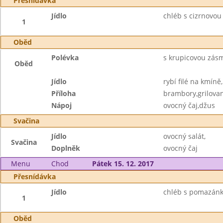
Přesnídávka
Jídlo
chléb s cizrnovou
1
Oběd
Polévka
s krupicovou zás
Oběd
Jídlo
rybí filé na kmíně,
Příloha
brambory,grilova
Nápoj
ovocný čaj,džus
Svačina
Jídlo
ovocný salát,
Svačina
Doplněk
ovocný čaj
Menu
Chod
Pátek 15. 12. 2017
Přesnídávka
Jídlo
chléb s pomazánko
1
Oběd