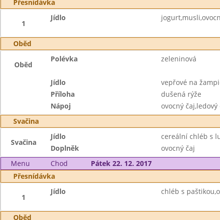
Přesnídávka
Jídlo
jogurt,musli,ovocn
1
Oběd
Polévka
zeleninová
Oběd
Jídlo
vepřové na žamp
Příloha
dušená rýže
Nápoj
ovocný čaj,ledový 
Svačina
Jídlo
cereální chléb s 
Svačina
Doplněk
ovocný čaj
Menu
Chod
Pátek 22. 12. 2017
Přesnídávka
Jídlo
chléb s paštikou,o
1
Oběd