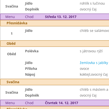
Jídlo
rohlík s lučinou
Svačina
Doplněk
ovocný čaj
Menu
Chod
Středa 13. 12. 2017
Přesnídávka
Jídlo
chléb se salámovo
1
Oběd
Polévka
s játrovou rýží
Oběd
Jídlo
žemlovka s jablky
Příloha
ovoce
Nápoj
koktejl,ovocný čaj
Svačina
Jídlo
chléb s máslem a
Svačina
Doplněk
ovocný čaj
Menu
Chod
Čtvrtek 14. 12. 2017