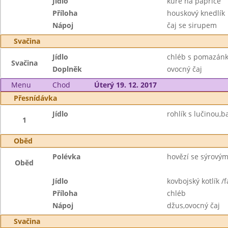
Jídlo
kuře na paprice
Příloha
houskový knedlík
Nápoj
čaj se sirupem
Svačina
Jídlo
chléb s pomazán
Svačina
Doplněk
ovocný čaj
Menu
Chod
Úterý 19. 12. 2017
Přesnídávka
Jídlo
rohlík s lučinou,
1
Oběd
Polévka
hovězí se sýrový
Oběd
Jídlo
kovbojský kotlík 
Příloha
chléb
Nápoj
džus,ovocný čaj
Svačina