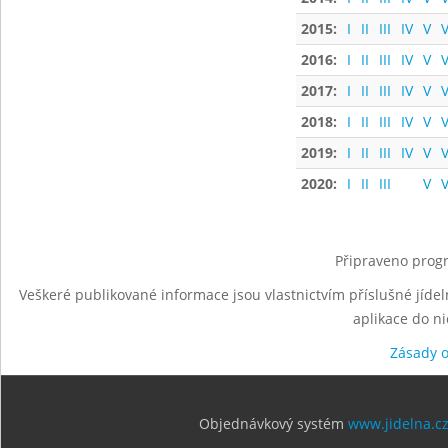
2015:
I
II
III
IV
V
V
2016:
I
II
III
IV
V
V
2017:
I
II
III
IV
V
V
2018:
I
II
III
IV
V
V
2019:
I
II
III
IV
V
V
2020:
I
II
III
V
V
Připraveno progr
Veškeré publikované informace jsou vlastnictvím příslušné jídel
aplikace do n
Zásady 
Objednávkový systém
www.jidelna.c