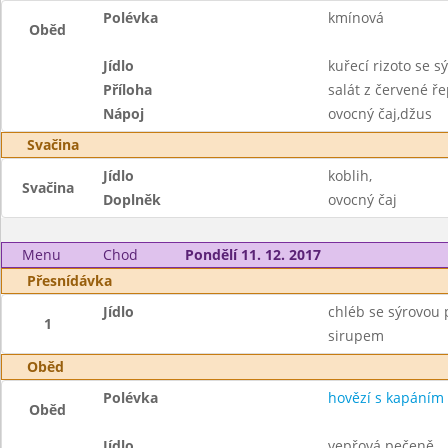
Polévka
kmínová
Oběd
Jídlo
kuřecí rizoto se s
Příloha
salát z červené 
Nápoj
ovocný čaj,džus
Svačina
Jídlo
koblih,
Svačina
Doplněk
ovocný čaj
Menu
Chod
Pondělí 11. 12. 2017
Přesnídávka
Jídlo
chléb se sýrovou
1
sirupem
Oběd
Polévka
hovězí s kapáním
Oběd
Jídlo
vepřová pečeně