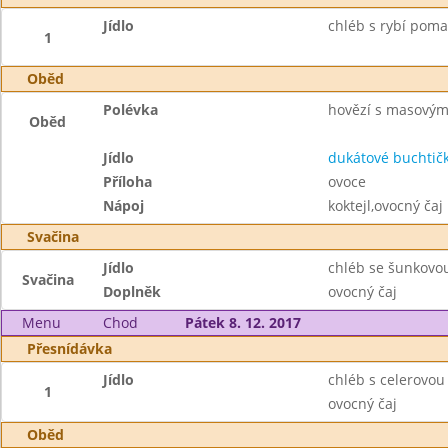
Jídlo
chléb s rybí poma
1
Oběd
Polévka
hovězí s masový
Oběd
Jídlo
dukátové buchtič
Příloha
ovoce
Nápoj
koktejl,ovocný čaj
Svačina
Jídlo
chléb se šunkovo
Svačina
Doplněk
ovocný čaj
Menu
Chod
Pátek 8. 12. 2017
Přesnídávka
Jídlo
chléb s celerovou
1
ovocný čaj
Oběd