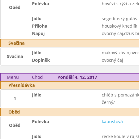
Polévka
hovězí s rýží a ze
Oběd
Jídlo
segedinský guláš
Příloha
houskový knedlík
Nápoj
ovocný čaj,džus b
Svačina
Jídlo
makový závin,ovo
Svačina
Doplněk
ovocný čaj
Menu
Chod
Pondělí 4. 12. 2017
Přesnídávka
Jídlo
chléb s pomazánko
1
černý/
Oběd
Polévka
kapustová
Oběd
Jídlo
řecké koule v raj