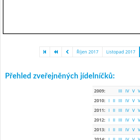
Říjen 2017
Listopad 2017
Přehled zveřejněných jídelníčků:
2009:
III
IV
V
V
2010:
I
II
III
IV
V
V
2011:
I
II
III
IV
V
V
2012:
I
II
III
IV
V
V
2013:
I
II
III
IV
V
V
2014:
I
II
III
IV
V
V