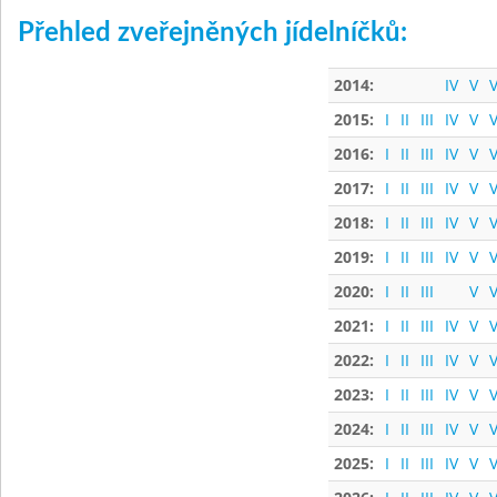
Přehled zveřejněných jídelníčků:
2014:
IV
V
V
2015:
I
II
III
IV
V
V
2016:
I
II
III
IV
V
V
2017:
I
II
III
IV
V
V
2018:
I
II
III
IV
V
V
2019:
I
II
III
IV
V
V
2020:
I
II
III
V
V
2021:
I
II
III
IV
V
V
2022:
I
II
III
IV
V
V
2023:
I
II
III
IV
V
V
2024:
I
II
III
IV
V
V
2025:
I
II
III
IV
V
V