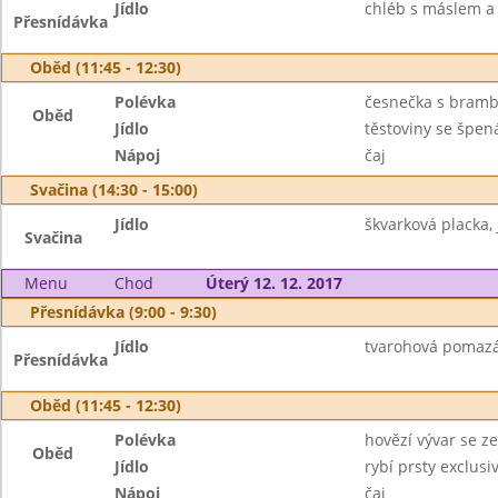
Jídlo
chléb s máslem 
Přesnídávka
Oběd (11:45 - 12:30)
Polévka
česnečka s bram
Oběd
Jídlo
těstoviny se špe
Nápoj
čaj
Svačina (14:30 - 15:00)
Jídlo
škvarková placka, 
Svačina
Menu
Chod
Úterý 12. 12. 2017
Přesnídávka (9:00 - 9:30)
Jídlo
tvarohová pomazán
Přesnídávka
Oběd (11:45 - 12:30)
Polévka
hovězí vývar se z
Oběd
Jídlo
rybí prsty exclus
Nápoj
čaj