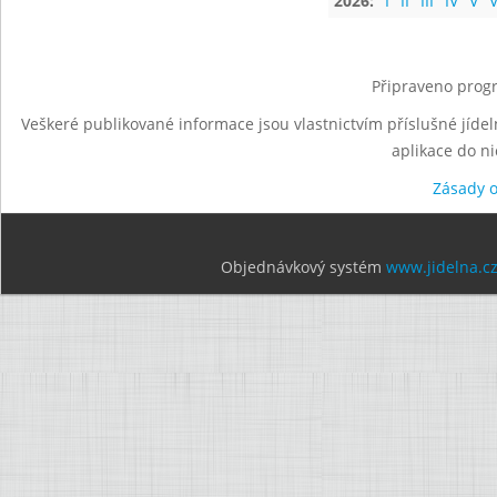
2026:
I
II
III
IV
V
V
Připraveno progr
Veškeré publikované informace jsou vlastnictvím příslušné jídel
aplikace do n
Zásady 
Objednávkový systém
www.jidelna.c