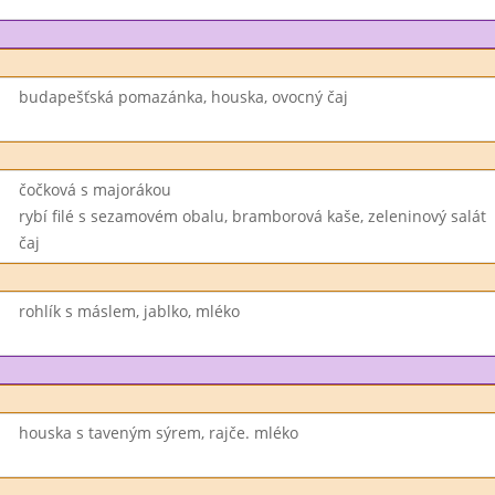
budapešťská pomazánka, houska, ovocný čaj
čočková s majorákou
rybí filé s sezamovém obalu, bramborová kaše, zeleninový salát
čaj
rohlík s máslem, jablko, mléko
houska s taveným sýrem, rajče. mléko