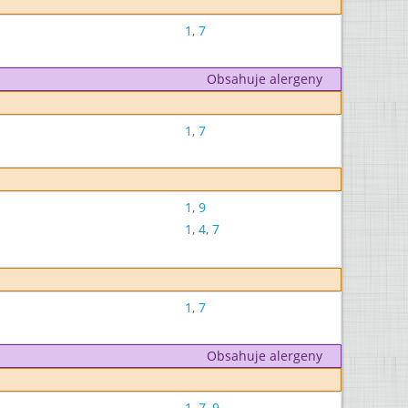
1
,
7
Obsahuje alergeny
1
,
7
1
,
9
1
,
4
,
7
1
,
7
Obsahuje alergeny
1
,
7
,
9