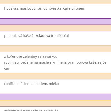
houska s máslovou ramou, švestka, čaj s cironem
pohanková kaše čokoládová (rohlík), čaj
z kořenové zeleniny se zavářkou
rybí filety pečené na másle s kmínem, bramborová kaše, rajče
čaj
rohlík s máslem a medem, mléko
zeleninová pomazánka, chléb, čaj