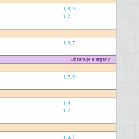
1
,
3
,
9
1
,
7
1
,
3
,
7
Obsahuje alergeny
1
,
7
,
9
1
,
4
1
,
7
1
,
3
,
7