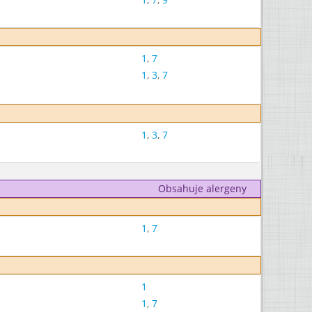
1
,
7
1
,
3
,
7
1
,
3
,
7
Obsahuje alergeny
1
,
7
1
1
,
7