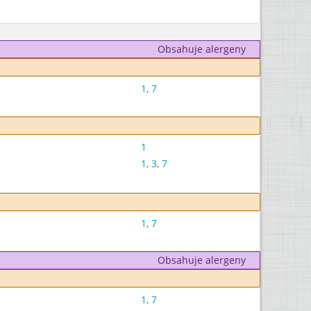
Obsahuje alergeny
1
,
7
1
1
,
3
,
7
1
,
7
Obsahuje alergeny
1
,
7