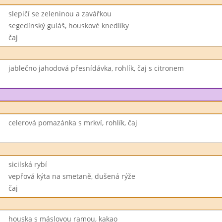
slepičí se zeleninou a zavářkou
segedínský guláš, houskové knedlíky
čaj
jablečno jahodová přesnídávka, rohlík, čaj s citronem
celerová pomazánka s mrkví, rohlík, čaj
sicilská rybí
vepřová kýta na smetaně, dušená rýže
čaj
houska s máslovou ramou, kakao