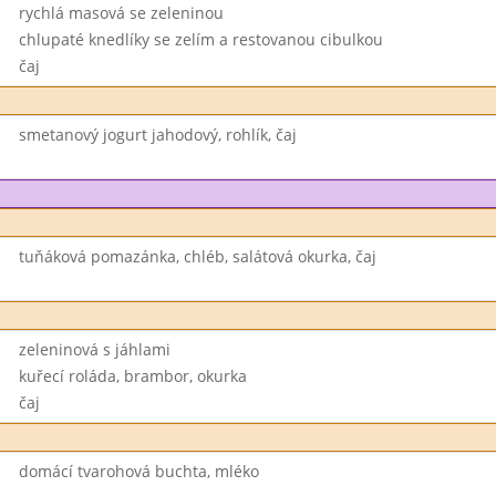
rychlá masová se zeleninou
chlupaté knedlíky se zelím a restovanou cibulkou
čaj
smetanový jogurt jahodový, rohlík, čaj
tuňáková pomazánka, chléb, salátová okurka, čaj
zeleninová s jáhlami
kuřecí roláda, brambor, okurka
čaj
domácí tvarohová buchta, mléko