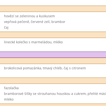
hovězí se zeleninou a kuskusem
vepřová pečeně, červené zelí, brambor
čaj
linecké kolečko s marmeládou, mléko
brokolicová pomazánka, tmavý chléb, čaj s citronem
fazolačka
bramborové šišky se strouhanou houskou a cukrem, přelité má
mléko