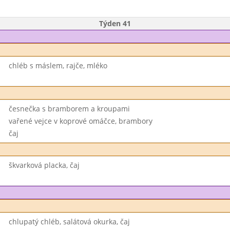
Týden 41
chléb s máslem, rajče, mléko
česnečka s bramborem a kroupami
vařené vejce v koprové omáčce, brambory
čaj
škvarková placka, čaj
chlupatý chléb, salátová okurka, čaj