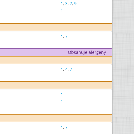
1
,
3
,
7
,
9
1
1
,
7
Obsahuje alergeny
1
,
4
,
7
1
1
1
,
7