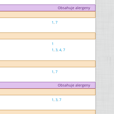
Obsahuje alergeny
1
,
7
1
1
,
3
,
4
,
7
1
,
7
Obsahuje alergeny
1
,
3
,
7