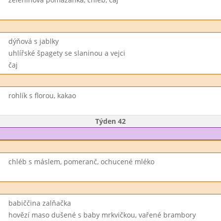
dýňová s jablky
uhlířské špagety se slaninou a vejci
čaj
rohlík s florou, kakao
Týden 42
chléb s máslem, pomeranč, ochucené mléko
babiččina zalňačka
hovězí maso dušené s baby mrkvičkou, vařené brambory