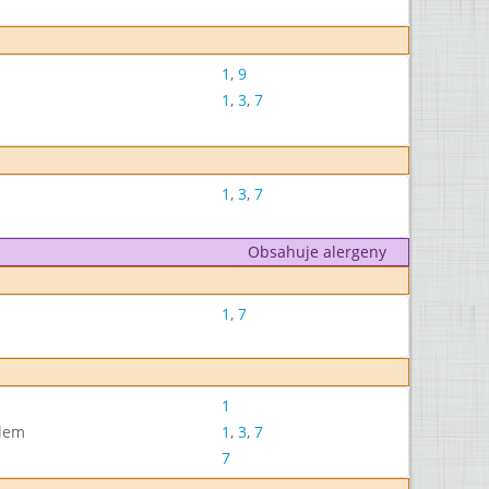
1
,
9
1
,
3
,
7
1
,
3
,
7
Obsahuje alergeny
1
,
7
1
slem
1
,
3
,
7
7